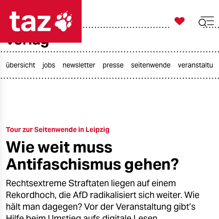

taz zahl ich
verlag

taz zahl ich
taz zahl ich
übersicht
jobs
newsletter
presse
seitenwende
veranstaltun
themen
politik
Tour zur Seitenwende in Leipzig
öko
Wie weit muss
gesellschaft
Antifaschismus gehen?
kultur
Rechtsextreme Straftaten liegen auf einem
Rekordhoch, die AfD radikalisiert sich weiter. Wie
sport
hält man dagegen? Vor der Veranstaltung gibt’s
Hilfe beim Umstieg aufs digitale Lesen.