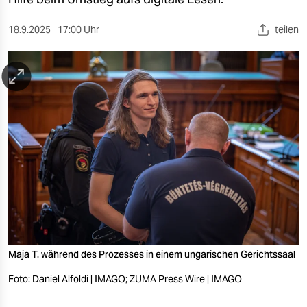
berlin
nord
18.9.2025
17:00 Uhr
teilen
wahrheit
verlag
verlag
veranstaltungen
shop
fragen & hilfe
unterstützen
Maja T. während des Prozesses in einem ungarischen Gerichtssaal
abo
Foto: Daniel Alfoldi | IMAGO; ZUMA Press Wire | IMAGO
genossenschaft