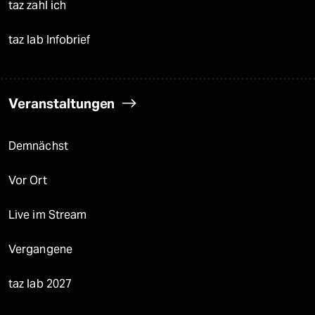
taz zahl ich
taz lab Infobrief
Veranstaltungen
Demnächst
Vor Ort
Live im Stream
Vergangene
taz lab 2027