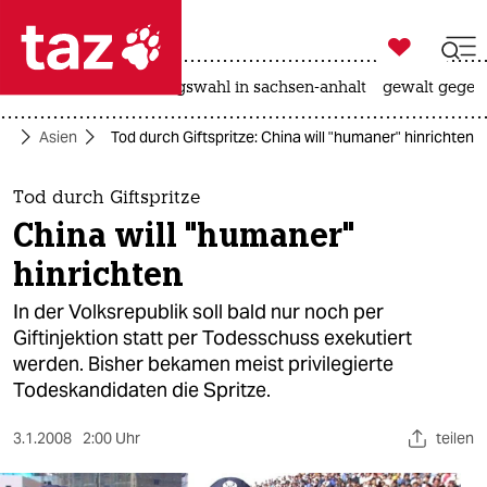

taz zahl ich
hitze
surfen
landtagswahl in sachsen-anhalt
gewalt gegen

taz zahl ich
tik
Asien
Tod durch Giftspritze: China will "humaner" hinrichten
taz zahl ich
themen
Tod durch Giftspritze
China will "humaner"
politik
hinrichten
öko
In der Volksrepublik soll bald nur noch per
Giftinjektion statt per Todesschuss exekutiert
gesellschaft
werden. Bisher bekamen meist privilegierte
Todeskandidaten die Spritze.
kultur
sport
3.1.2008
2:00 Uhr
teilen