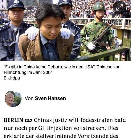
berlin
nord
wahrheit
verlag
verlag
veranstaltungen
"Es gibt in China keine Debatte wie in den USA": Chinese vor
Hinrichtung im Jahr 2001
shop
Bild: dpa
fragen & hilfe
Von
Sven Hansen
unterstützen
abo
BERLIN
taz
Chinas Justiz will Todesstrafen bald
genossenschaft
nur noch per Giftinjektion vollstrecken. Dies
erklärte der stellvertretende Vorsitzende des