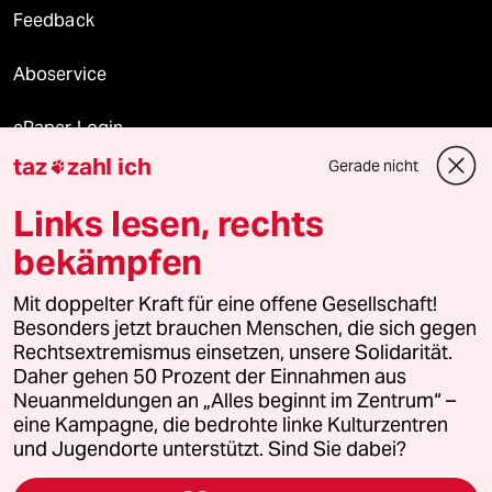
Feedback
Aboservice
ePaper Login
taz
zahl ich
Gerade nicht

Downloads für Abonnierende
Links lesen, rechts
bekämpfen
© 2026 taz Verlags und Vertriebs GmbH
Alle Rechte vorbehalten. Bei rechtlichen Fragen oder für Genehmigungen
Mit doppelter Kraft für eine offene Gesellschaft!
wenden Sie sich bitte an
lizenzen@taz.de
Besonders jetzt brauchen Menschen, die sich gegen
Rechtsextremismus einsetzen, unsere Solidarität.
Daher gehen 50 Prozent der Einnahmen aus
Feedback
Redaktionsstatut
Kommune-Richtlinien
KI-
Neuanmeldungen an „Alles beginnt im Zentrum“ –
eine Kampagne, die bedrohte linke Kulturzentren
Leitlinie
Informant
Datenschutz
Impressum
AGB
und Jugendorte unterstützt. Sind Sie dabei?