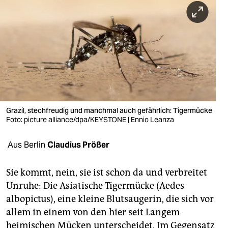
berlin
nord
wahrheit
verlag
verlag
veranstaltungen
Grazil, stechfreudig und manchmal auch gefährlich: Tigermücke
Foto: picture alliance/dpa/KEYSTONE | Ennio Leanza
shop
Aus Berlin
Claudius Prößer
fragen & hilfe
unterstützen
Sie kommt, nein, sie ist schon da und verbreitet
Unruhe: Die Asiatische Tigermücke (Aedes
abo
albopictus), eine kleine Blutsaugerin, die sich vor
genossenschaft
allem in einem von den hier seit Langem
heimischen Mücken unterscheidet. Im Gegensatz