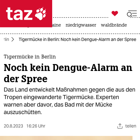

taz zahl ich
hitze
krieg in der ukraine
niedrigwasser
waldbrände

taz zahl ich
erlin
Tigermücke in Berlin: Noch kein Dengue-Alarm an der Spree
taz zahl ich
themen
Tigermücke in Berlin
Noch kein Dengue-Alarm an
politik
der Spree
öko
Das Land entwickelt Maßnahmen gegen die aus den
Tropen eingewanderte Tigermücke. Experten
gesellschaft
warnen aber davor, das Bad mit der Mücke
auszuschütten.
kultur
sport
20.8.2023
16:26 Uhr
teilen