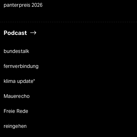
panterpreis 2026
Podcast
bundestalk
fernverbindung
klima update°
Mauerecho
Freie Rede
reingehen