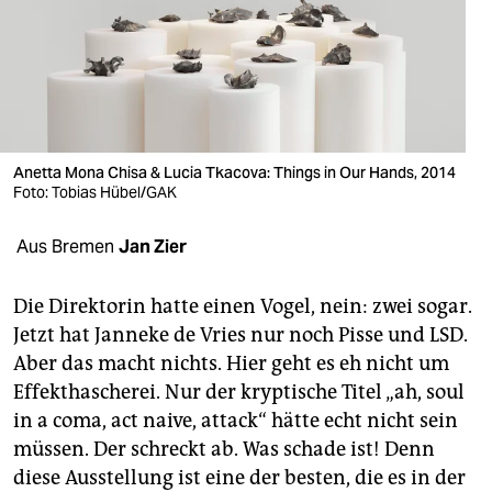
berlin
nord
wahrheit
verlag
Anetta Mona Chisa & Lucia Tkacova: Things in Our Hands, 2014
verlag
Foto: Tobias Hübel/GAK
veranstaltungen
Aus Bremen
Jan Zier
shop
Die Direktorin hatte einen Vogel, nein: zwei sogar.
fragen & hilfe
Jetzt hat Janneke de Vries nur noch Pisse und LSD.
Aber das macht nichts. Hier geht es eh nicht um
unterstützen
Effekthascherei. Nur der kryptische Titel „ah, soul
abo
in a coma, act naive, attack“ hätte echt nicht sein
müssen. Der schreckt ab. Was schade ist! Denn
genossenschaft
diese Ausstellung ist eine der besten, die es in der