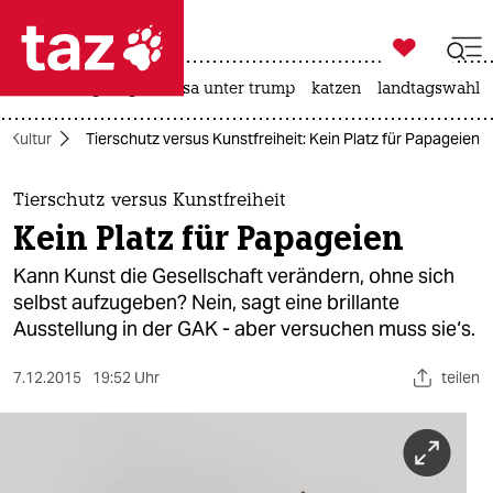

taz zahl ich
hitze
bergsteigen
usa unter trump
katzen
landtagswahl i

taz zahl ich
Kultur
Tierschutz versus Kunstfreiheit: Kein Platz für Papageien
taz zahl ich
themen
Tierschutz versus Kunstfreiheit
Kein Platz für Papageien
politik
Kann Kunst die Gesellschaft verändern, ohne sich
öko
selbst aufzugeben? Nein, sagt eine brillante
Ausstellung in der GAK - aber versuchen muss sie‘s.
gesellschaft
7.12.2015
19:52 Uhr
teilen
kultur
sport