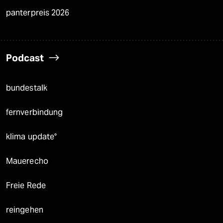
panterpreis 2026
Podcast
bundestalk
fernverbindung
klima update°
Mauerecho
Freie Rede
reingehen