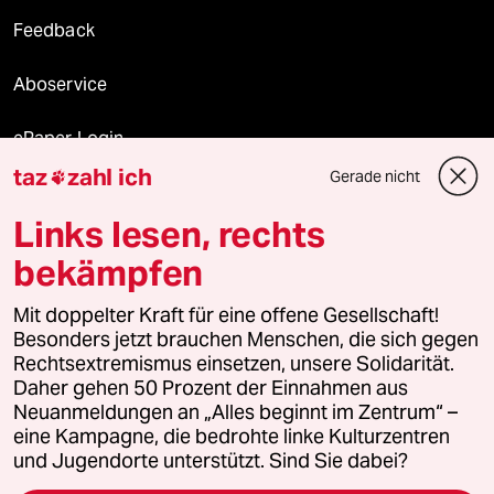
Feedback
Aboservice
ePaper Login
taz
zahl ich
Gerade nicht

Downloads für Abonnierende
Links lesen, rechts
bekämpfen
© 2026 taz Verlags und Vertriebs GmbH
Alle Rechte vorbehalten. Bei rechtlichen Fragen oder für Genehmigungen
Mit doppelter Kraft für eine offene Gesellschaft!
wenden Sie sich bitte an
lizenzen@taz.de
Besonders jetzt brauchen Menschen, die sich gegen
Rechtsextremismus einsetzen, unsere Solidarität.
Daher gehen 50 Prozent der Einnahmen aus
Feedback
Redaktionsstatut
Kommune-Richtlinien
KI-
Neuanmeldungen an „Alles beginnt im Zentrum“ –
eine Kampagne, die bedrohte linke Kulturzentren
Leitlinie
Informant
Datenschutz
Impressum
AGB
und Jugendorte unterstützt. Sind Sie dabei?