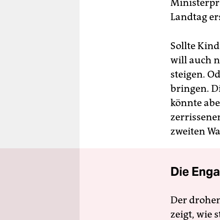
Ministerpr
Landtag er
Sollte Kin
will auch 
steigen. O
bringen. D
könnte abe
zerrissene
zweiten Wa
Die Enga
Der drohe
zeigt, wie