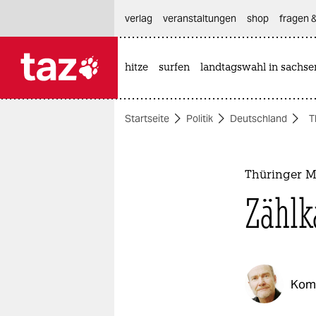
hautnavigation anspringen
hauptinhalt anspringen
footer anspringen
verlag
veranstaltungen
shop
fragen &
hitze
surfen
landtagswahl in sachse

taz zahl ich
taz zahl ich
Startseite
Politik
Deutschland
T
themen
politik
Thüringer M
öko
Zählk
gesellschaft
kultur
Kom
sport