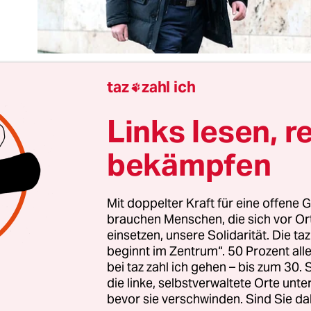
taz
zahl ich

Links lesen, r
Show ist bei der
Wahl eines Ministerpräsidenten 
üringer Landtag am Mittwoch
garantiert, womög
bekämpfen
n Krimi. Der 2014 gewählte und nach Verlust der r
rheit seit Oktober 2019 geschäftsführend amti
 Ramelow ist bester Laune, seit die AfD einen
Mit doppelter Kraft für eine offene G
brauchen Menschen, die sich vor O
daten präsentiert. So könne der schwammige Wo
einsetzen, unsere Solidarität. Die ta
assung eindeutig interpretiert werden, wonach i
beginnt im Zentrum“. 50 Prozent a
„die meisten Stimmen“ genügen.
bei taz zahl ich gehen – bis zum 30
die linke, selbstverwaltete Orte unte
bevor sie verschwinden. Sind Sie da
ger Wahlkrimi rührt zum einen daher, dass der