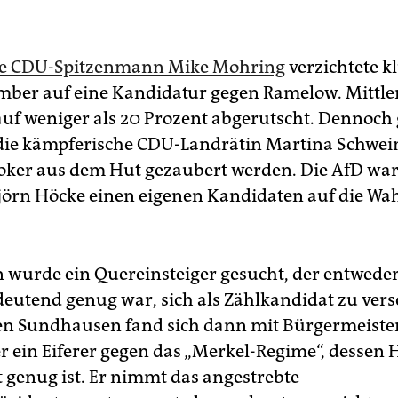
rte CDU-Spitzenmann Mike Mohring
verzichtete k
ber auf eine Kandidatur gegen Ramelow. Mittler
auf weniger als 20 Prozent abgerutscht. Dennoch
die kämpferische CDU-Landrätin Martina Schwe
Joker aus dem Hut gezaubert werden. Die AfD war 
jörn Höcke einen eigenen Kandidaten auf die W
n wurde ein Quereinsteiger gesucht, der entweder 
eutend genug war, sich als Zählkandidat zu vers
n Sundhausen fand sich dann mit Bürgermeiste
r ein Eiferer gegen das „Merkel-Regime“, dessen 
 genug ist. Er nimmt das angestrebte