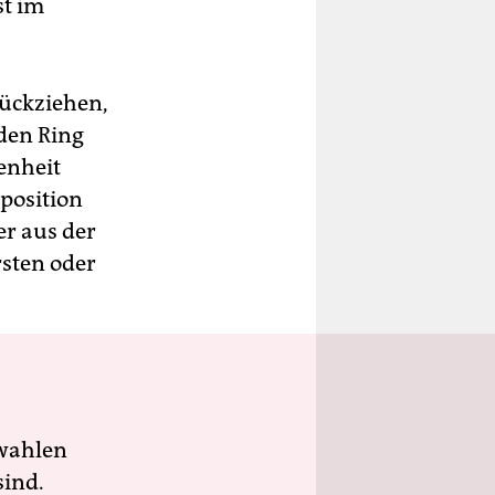
st im
rückziehen,
den Ring
enheit
position
er aus der
sten oder
wahlen
sind.