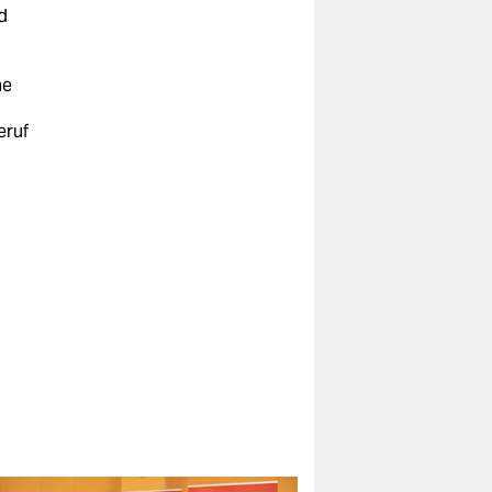
d
g
he
eruf