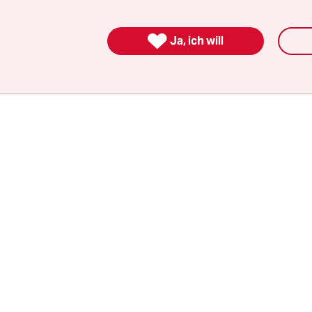
esiegelten Minderheitskoalition von Linken, SPD
r Stimmen an einer eigenen Mehrheit fehlen. Z

Ja, ich will
beispiellose Eierei der „destruktiven Mehrheit“ v
r Konfusion.