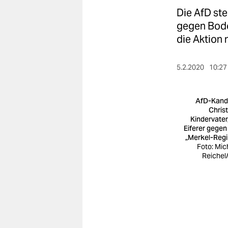
berlin
Die AfD ste
nord
gegen Bodo
die Aktion n
wahrheit
verlag
5.2.2020
10:27
verlag
AfD-Kand
veranstaltungen
Chris
Kindervater,
Eiferer gegen
shop
„Merkel-Reg
Foto: Mic
fragen & hilfe
Reichel
unterstützen
abo
genossenschaft