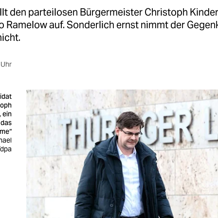
llt den parteilosen Bürgermeister Christoph Kinde
 Ramelow auf. Sonderlich ernst nimmt der Gegen
icht.
 Uhr
idat
toph
 ein
 das
ime“
hael
/dpa