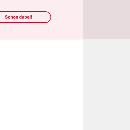
 und
um anderen
Schon dabei!
on AfD, CDU