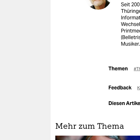
Seit 20
Thüringe
Informa
Wechsel 
Printme
(Belletr
Musiker.
Themen
#T
Feedback
K
Diesen Artikel
Mehr zum Thema