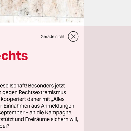
Gerade nicht
echts
im
lich sogar
ot-rot-
erende
esellschaft! Besonders jetzt
rt gegen Rechtsextremismus
rtlaut der
z kooperiert daher mit „Alles
m dritten
ller Einnahmen aus Anmeldungen
. September – an die Kampagne,
rstützt und Freiräume sichern will,
bei?
 am