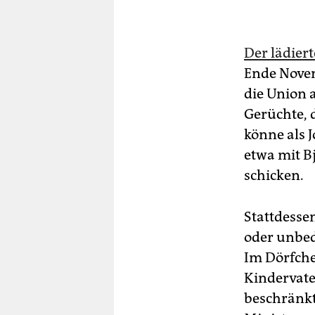
Der lädie
Ende Novem
die Union 
Gerüchte, 
könne als 
etwa mit B
schicken.
Stattdesse
oder unbed
Im Dörfche
Kindervate
beschränkt