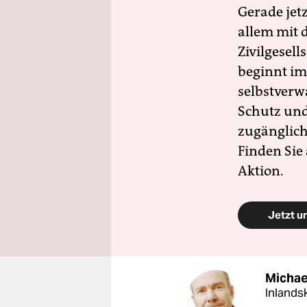
Gerade jet
allem mit d
Zivilgesell
beginnt im
selbstverw
Schutz und 
zugänglich
Finden Sie
Aktion.
Jetzt u
Michae
Inlands