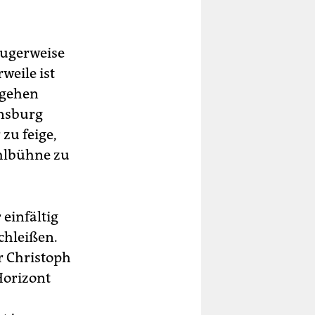
lugerweise
weile ist
 gehen
insburg
zu feige,
ahlbühne zu
einfältig
chleißen.
r Christoph
Horizont