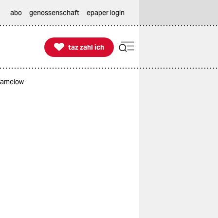
abo
genossenschaft
epaper login

taz zahl ich
taz zahl ich
 Ramelow