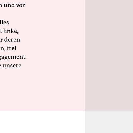
h und vor
lles
 linke,
ür deren
n, frei
ngagement.
e unsere