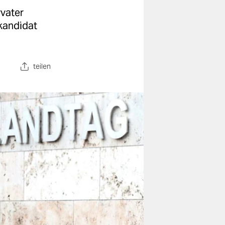
rvater
kandidat
teilen