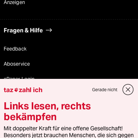
Anzeigen
Fragen & Hilfe
Feedback
Aboservice
ePaper Login
taz
zahl ich
Gerade nicht

Downloads für Abonnierende
Links lesen, rechts
bekämpfen
© 2026 taz Verlags und Vertriebs GmbH
Alle Rechte vorbehalten. Bei rechtlichen Fragen oder für Genehmigungen
Mit doppelter Kraft für eine offene Gesellschaft!
wenden Sie sich bitte an
lizenzen@taz.de
Besonders jetzt brauchen Menschen, die sich gegen