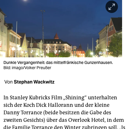
berlin
nord
wahrheit
verlag
verlag
veranstaltungen
Dunkle Vergangenheit: das mittelfränkische Gunzenhausen.
Bild: imago/Volker Preußer
shop
Von
Stephan Wackwitz
fragen & hilfe
unterstützen
In Stanley Kubricks Film „Shining“ unterhalten
sich der Koch Dick Hallorann und der kleine
abo
Danny Torrance (beide besitzen die Gabe des
genossenschaft
zweiten Gesichts) über das Overlook Hotel, in dem
die Familie Torrance den Winter zubringen soll. „Is