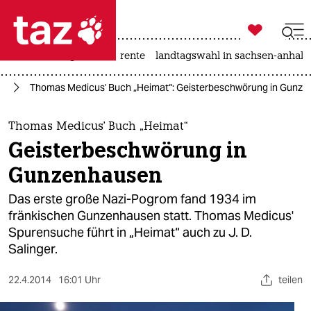

taz zahl ich
hitze
niedrigwasser
rente
landtagswahl in sachsen-anhalt

taz zahl ich
us
Thomas Medicus' Buch „Heimat“: Geisterbeschwörung in Gunz
taz zahl ich
themen
Thomas Medicus' Buch „Heimat“
Geisterbeschwörung in
politik
Gunzenhausen
öko
Das erste große Nazi-Pogrom fand 1934 im
fränkischen Gunzenhausen statt. Thomas Medicus'
gesellschaft
Spurensuche führt in „Heimat“ auch zu J. D.
Salinger.
kultur
sport
22.4.2014
16:01 Uhr
teilen