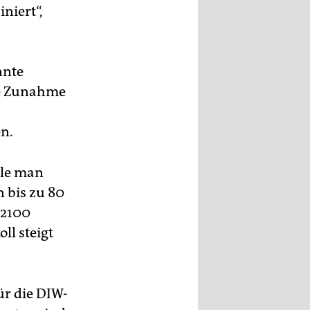
niert“,
nnte
ie Zunahme
n.
olle man
 bis zu 80
 2100
ll steigt
ür die DIW-