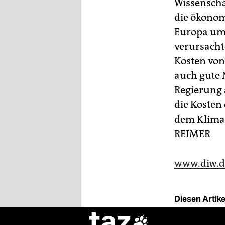
Wissenschaf
die ökonom
Europa um 
verursacht
Kosten von
auch gute 
Regierung 
die Kosten
dem Klimas
REIMER
www.diw.d
Diesen Artikel
taz
