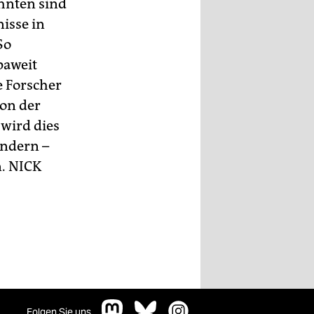
ehnten sind
isse in
So
paweit
e Forscher
von der
 wird dies
indern –
n.
NICK
Folgen Sie uns