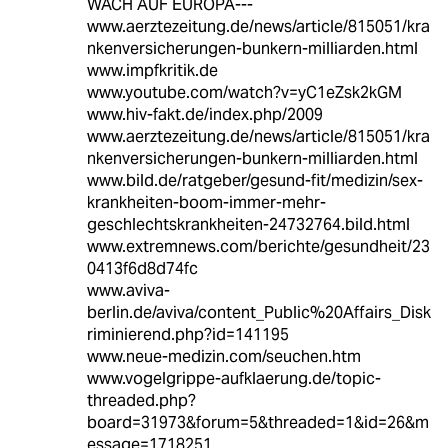
WACH AUF EUROPA---
www.aerztezeitung.de/news/article/815051/kra
nkenversicherungen-bunkern-milliarden.html
www.impfkritik.de
www.youtube.com/watch?v=yC1eZsk2kGM
www.hiv-fakt.de/index.php/2009
www.aerztezeitung.de/news/article/815051/kra
nkenversicherungen-bunkern-milliarden.html
www.bild.de/ratgeber/gesund-fit/medizin/sex-
krankheiten-boom-immer-mehr-
geschlechtskrankheiten-24732764.bild.html
www.extremnews.com/berichte/gesundheit/23
0413f6d8d74fc
www.aviva-
berlin.de/aviva/content_Public%20Affairs_Disk
riminierend.php?id=141195
www.neue-medizin.com/seuchen.htm
www.vogelgrippe-aufklaerung.de/topic-
threaded.php?
board=31973&forum=5&threaded=1&id=26&m
essage=1718251