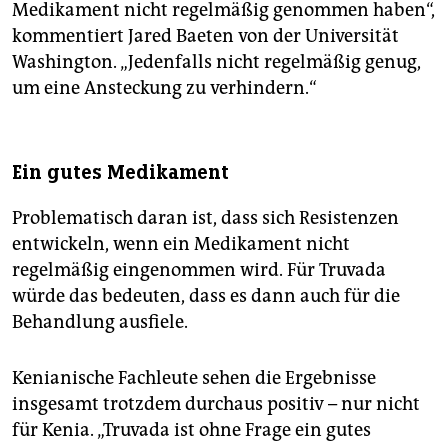
Medikament nicht regelmäßig genommen haben“,
gegen Aids ausgegeben. Das seien rund 7 Milliarden
Dollar weniger als nötig, um das Ziel einer
kommentiert Jared Baeten von der Universität
flächendeckenden Versorgung aller Aidsinfizierten
Washington. „Jedenfalls nicht regelmäßig genug,
mit Medikamenten zu erreichen, heißt es. Manche
um eine Ansteckung zu verhindern.“
Geber finanzieren jetzt lieber die prestigeträchtige
Impfstoffforschung.
Ein gutes Medikament
Problematisch daran ist, dass sich Resistenzen
entwickeln, wenn ein Medikament nicht
regelmäßig eingenommen wird. Für Truvada
würde das bedeuten, dass es dann auch für die
Behandlung ausfiele.
Kenianische Fachleute sehen die Ergebnisse
insgesamt trotzdem durchaus positiv – nur nicht
für Kenia. „Truvada ist ohne Frage ein gutes