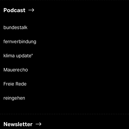
Podcast
bundestalk
fernverbindung
klima update°
Mauerecho
Freie Rede
reingehen
Newsletter