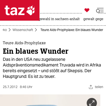

taz zahl ich
hitze
surfen
landtagswahl in sachsen-anhalt
gewalt gegen

taz zahl ich
Öko
Wissenschaft
Teure Aids-Prophylaxe: Ein blaues Wunder
taz zahl ich
themen
Teure Aids-Prophylaxe
Ein blaues Wunder
politik
Das in den USA neu zugelassene
öko
Aidspräventionsmedikament Truvada wird in Afrika
bereits eingesetzt – und stößt auf Skepsis. Der
gesellschaft
Hauptgrund: Es ist zu teuer.
kultur
25.7.2012
8:46 Uhr
teilen
sport