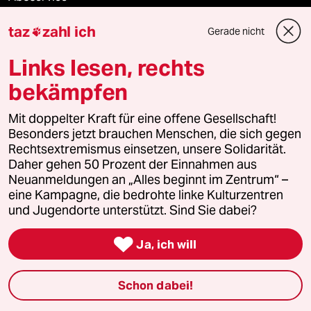
taz
zahl ich
ePaper Login
Gerade nicht

Links lesen, rechts
Downloads für Abonnierende
bekämpfen
Mit doppelter Kraft für eine offene Gesellschaft!
© 2026 taz Verlags und Vertriebs GmbH
Besonders jetzt brauchen Menschen, die sich gegen
Alle Rechte vorbehalten. Bei rechtlichen Fragen oder für Genehmigungen
Rechtsextremismus einsetzen, unsere Solidarität.
wenden Sie sich bitte an
lizenzen@taz.de
Daher gehen 50 Prozent der Einnahmen aus
Neuanmeldungen an „Alles beginnt im Zentrum“ –
eine Kampagne, die bedrohte linke Kulturzentren
Feedback
Redaktionsstatut
Kommune-Richtlinien
KI-
und Jugendorte unterstützt. Sind Sie dabei?
Leitlinie
Informant
Datenschutz
Impressum
AGB

Ja, ich will
Seitenwende
Einwilligungen widerrufen (Ads)
Schon dabei!