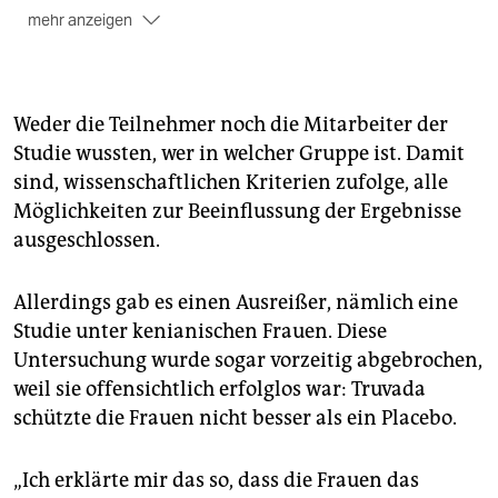
mehr anzeigen
Hauptthemen:
Die Finanzierung der Aidsbekämpfung
sowie neue Forschungsergebnisse.
Erfolge:
Auf den Gebieten der Impfung und
Weder die Teilnehmer noch die Mitarbeiter der
Prävention sind den Experten zufolge große
Studie wussten, wer in welcher Gruppe ist. Damit
Fortschritte erzielt worden. Auch die Behandlung von
sind, wissenschaftlichen Kriterien zufolge, alle
Kranken wird effektiver: 2011 starben laut UNO noch
1,7 Millionen Menschen an Aids; vor wenigen Jahren
Möglichkeiten zur Beeinflussung der Ergebnisse
waren es noch jährlich weit über zwei Millionen.
ausgeschlossen.
Probleme:
Die zunehmende Resistenz gegen HIV-
Medikamente und steigende Infektionszahlen in
Allerdings gab es einen Ausreißer, nämlich eine
Gebieten außerhalb der traditionellen afrikanischen
Studie unter kenianischen Frauen. Diese
Kerngebiete von Aids bereiten große Sorgen. Auch
Untersuchung wurde sogar vorzeitig abgebrochen,
die Eurokrise beunruhigt die Experten. Sie fürchten,
weil sie offensichtlich erfolglos war: Truvada
dass reiche Länder ihre finanziellen Versprechen nicht
schützte die Frauen nicht besser als ein Placebo.
mehr einhalten.
Debatte:
Weltweit wurden 2011 laut UNO 16,8
„Ich erklärte mir das so, dass die Frauen das
Milliarden Dollar (ca. 13 Milliarden Euro) zum Kampf