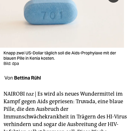
berlin
nord
wahrheit
verlag
verlag
Knapp zwei US-Dollar täglich soll die Aids-Prophylaxe mit der
blauen Pille in Kenia kosten.
veranstaltungen
Bild: dpa
shop
Von
Bettina Rühl
fragen & hilfe
NAIROBI
taz
| Es wird als neues Wundermittel im
unterstützen
Kampf gegen Aids gepriesen: Truvada, eine blaue
Pille, die den Ausbruch der
abo
Immunschwächekrankheit in Trägern des HI-Virus
genossenschaft
verhindern und sogar die Ausbreitung der HIV-