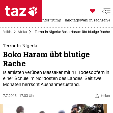

taz zahl ich
nahost-konflikt
usa unter trump
landtagswahl in sachsen-an

taz zahl ich
Politik
Afrika
Terror in Nigeria: Boko Haram übt blutige Rache
taz zahl ich
themen
Terror in Nigeria
Boko Haram übt blutige
politik
Rache
öko
Islamisten verüben Massaker mit 41 Todesopfern in
einer Schule im Nordosten des Landes. Seit zwei
gesellschaft
Monaten herrscht Ausnahmezustand.
kultur
7.7.2013
17:03 Uhr
teilen
sport