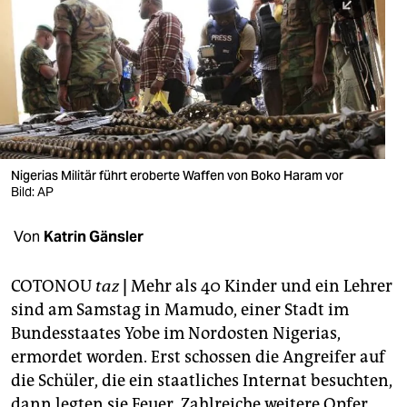
berlin
nord
wahrheit
verlag
verlag
Nigerias Militär führt eroberte Waffen von Boko Haram vor
Bild: AP
veranstaltungen
shop
Von
Katrin Gänsler
fragen & hilfe
COTONOU
taz
|
Mehr als 40 Kinder und ein Lehrer
unterstützen
sind am Samstag in Mamudo, einer Stadt im
Bundesstaates Yobe im Nordosten Nigerias,
abo
ermordet worden. Erst schossen die Angreifer auf
genossenschaft
die Schüler, die ein staatliches Internat besuchten,
dann legten sie Feuer. Zahlreiche weitere Opfer