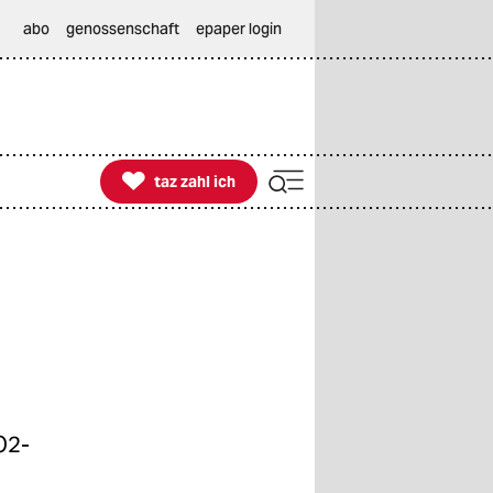
abo
genossenschaft
epaper login

taz zahl ich
taz zahl ich
O2-