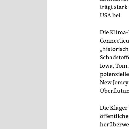
trägt star
USA bei.
Die Klima-K
Connecticu
„historisc
Schadstoff
Iowa, Tom 
potenziell
New Jersey
Überflutun
Die Kläger
öffentlich
herüberweh