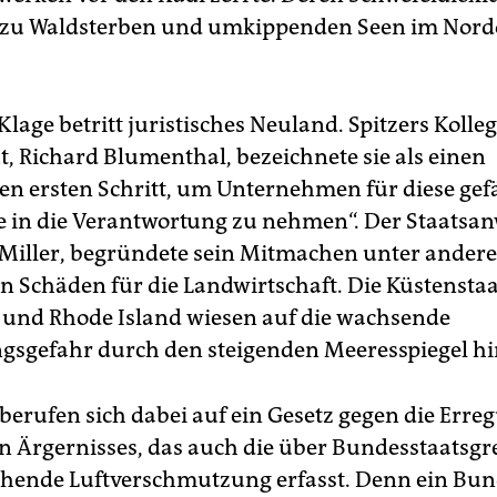
k zu Waldsterben und umkippenden Seen im Nord
lage betritt juristisches Neuland. Spitzers Kolle
t, Richard Blumenthal, bezeichnete sie als einen
hen ersten Schritt, um Unternehmen für diese gef
e in die Verantwortung zu nehmen“. Der Staatsan
Miller, begründete sein Mitmachen unter ander
en Schäden für die Landwirtschaft. Die Küstensta
 und Rhode Island wiesen auf die wachsende
gsgefahr durch den steigenden Meeresspiegel hi
 berufen sich dabei auf ein Gesetz gegen die Erre
en Ärgernisses, das auch die über Bundesstaatsg
ende Luftverschmutzung erfasst. Denn ein Bun