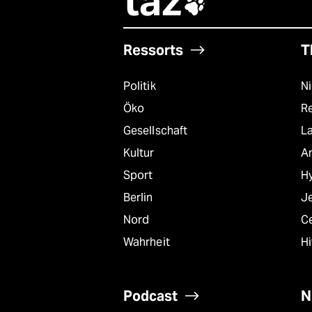
taz

Ressorts
T
Politik
N
Öko
R
Gesellschaft
L
Kultur
A
Sport
Hy
Berlin
J
Nord
C
Wahrheit
Hi
Podcast
N