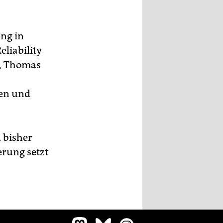
ung in
eliability
te, Thomas
den und
h bisher
erung setzt