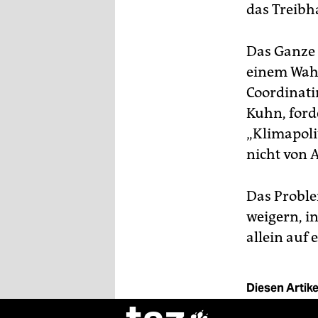
das Treibha
Das Ganze 
einem Wahlj
Coordinatin
Kuhn, ford
„Klimapoli
nicht von 
Das Problem
weigern, i
allein auf 
Diesen Artikel