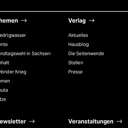
hemen
Verlag
iedrigwasser
Aktuelles
ente
Hausblog
andtagswahl in Sachsen-
Die Seitenwende
nhalt
Stellen
brider Krieg
Presse
emen
euta
tze
ewsletter
Veranstaltungen