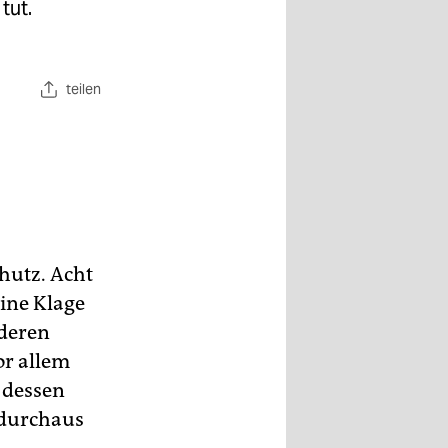
tut.
teilen
hutz. Acht
ine Klage
 deren
or allem
 dessen
 durchaus