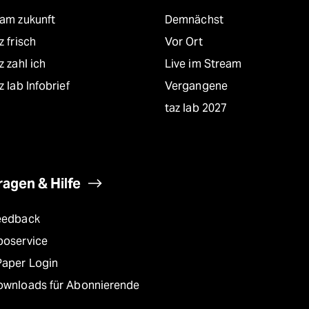
eam zukunft
Demnächst
z frisch
Vor Ort
z zahl ich
Live im Stream
z lab Infobrief
Vergangene
taz lab 2027
ragen & Hilfe
eedback
boservice
Paper Login
ownloads für Abonnierende