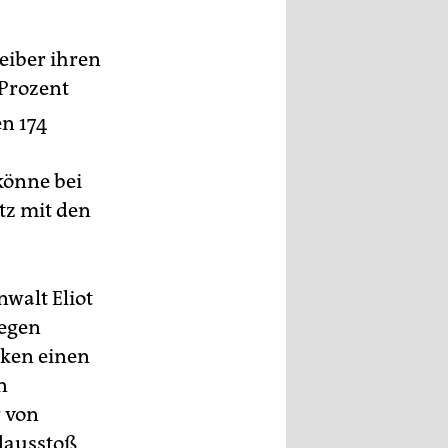
eiber ihren
Prozent
n 174
könne bei
tz mit den
walt Eliot
gegen
nken einen
n
r von
dausstoß