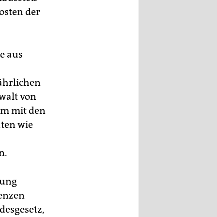
osten der
ge aus
ährlichen
walt von
em mit den
aten wie
n.
gung
renzen
desgesetz,