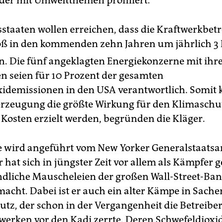
er mit Umweltthemen profiliert.
staaten wollen erreichen, dass die Kraftwerkbetr
oß in den kommenden zehn Jahren um jährlich 3 
. Die fünf angeklagten Energiekonzerne mit ihre
n seien für 10 Prozent der gesamten
idemissionen in den USA verantwortlich. Somit 
rzeugung die größte Wirkung für den Klimaschu
 Kosten erzielt werden, begründen die Kläger.
 wird angeführt vom New Yorker Generalstaatsan
r hat sich in jüngster Zeit vor allem als Kämpfer 
ndliche Mauscheleien der großen Wall-Street-Ba
cht. Dabei ist er auch ein alter Kämpe in Sache
tz, der schon in der Vergangenheit die Betreibe
werken vor den Kadi zerrte. Deren Schwefeldioxi