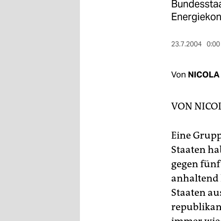
berlin
Bundesstaat
Energiekonz
nord
wahrheit
23.7.2004
0:00
verlag
Von
NICOLA
verlag
VON
NICO
veranstaltungen
shop
Eine Grupp
fragen & hilfe
Staaten ha
gegen fünf
unterstützen
anhaltend 
abo
Staaten au
genossenschaft
republikan