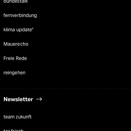
bundestalk
fernverbindung
klima update°
Mauerecho
Freie Rede
reingehen
Newsletter
team zukunft