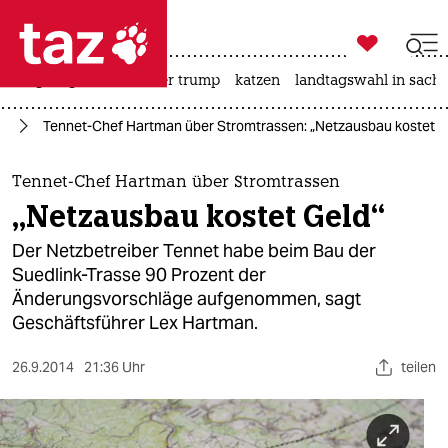

taz zahl ich
bergsteigen
usa unter trump
katzen
landtagswahl in sachs

taz zahl ich
rd
Tennet-Chef Hartman über Stromtrassen: „Netzausbau kostet G
taz zahl ich
themen
Tennet-Chef Hartman über Stromtrassen
„Netzausbau kostet Geld“
politik
Der Netzbetreiber Tennet habe beim Bau der
öko
Suedlink-Trasse 90 Prozent der
Änderungsvorschläge aufgenommen, sagt
gesellschaft
Geschäftsführer Lex Hartman.
kultur
26.9.2014
21:36 Uhr
teilen
sport