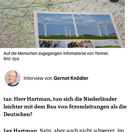
berlin
nord
wahrheit
verlag
verlag
Auf die Menschen zugegangen: Infomaterial von Tennet.
Bild: dpa
veranstaltungen
shop
Interview von
Gernot Knödler
fragen & hilfe
unterstützen
taz: Herr Hartman, tun sich die Niederländer
leichter mit dem Bau von Stromleitungen als die
abo
Deutschen?
genossenschaft
Lex Hartman
: Nein, aber auch nicht schwerer. Im