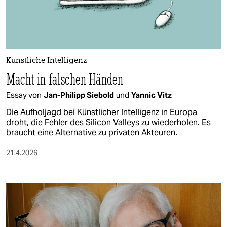
berlin
nord
wahrheit
Künstliche Intelligenz
verlag
Macht in falschen Händen
verlag
Essay von
Jan-Philipp Siebold
und
Yannic Vitz
veranstaltungen
Die Aufholjagd bei Künstlicher Intelligenz in Europa
droht, die Fehler des Silicon Valleys zu wiederholen. Es
shop
braucht eine Alternative zu privaten Akteuren.
fragen & hilfe
21.4.2026
unterstützen
abo
genossenschaft