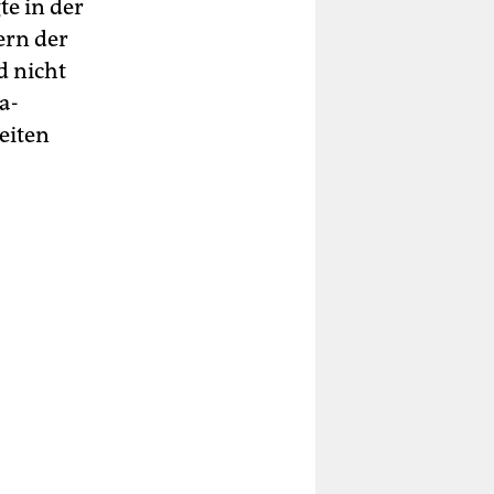
te in der
ern der
d nicht
a-
eiten