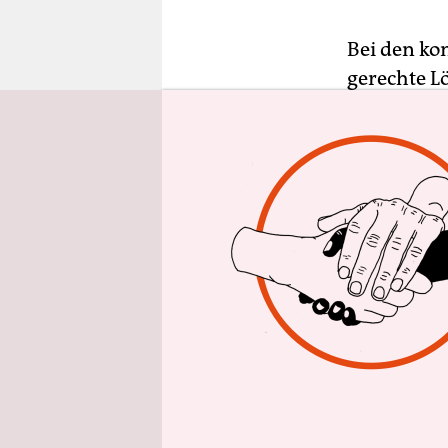
epaper login
Bei den k
gerechte L
so lässt si
zusammenfa
Mittwochvo
Verhandlun
Länder (TV
Martina Bre
Erfahrunge
Pressekonf
Bezahlun
an Persona
Mitarbeite