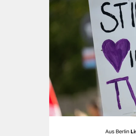
berlin
nord
wahrheit
verlag
verlag
veranstaltungen
shop
fragen & hilfe
unterstützen
abo
genossenschaft
Aus Berlin
Li