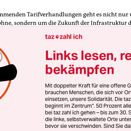
ommenden Tarifverhandlungen geht es nicht nur
öhne, sondern um die Zukunft der Infrastruktur d
ch die Kernbotschaft einer Verdi-Pressekonferenz
taz
zahl ich

ssen, die die Dienstleistungsgewerkschaft am
rmittag in ihrer Zentrale abhielt. Anlass waren d
Links lesen, r
gen um den Tarifvertrag für den öffentlichen Di
bekämpfen
-L), die am Donnerstag starten.
itmann, Leiterin einer Kindertagesstätte, teilt ih
Mit doppelter Kraft für eine offene G
n als Beschäftigte im Sozialbereich auf der
brauchen Menschen, die sich vor O
einsetzen, unsere Solidarität. Die ta
erenz. Seit Jahren fehle es aufgrund der schlecht
beginnt im Zentrum“. 50 Prozent a
g und
der hohen Belastung ihrer Mit­ar­bei­te­r*in­n
bei taz zahl ich gehen – bis zum 30
l
. Die Ausfälle erhöhten den Druck auf die übrig
die linke, selbstverwaltete Orte unte
nden, die dann wiederum kündigten – ein Teufels
bevor sie verschwinden. Sind Sie da