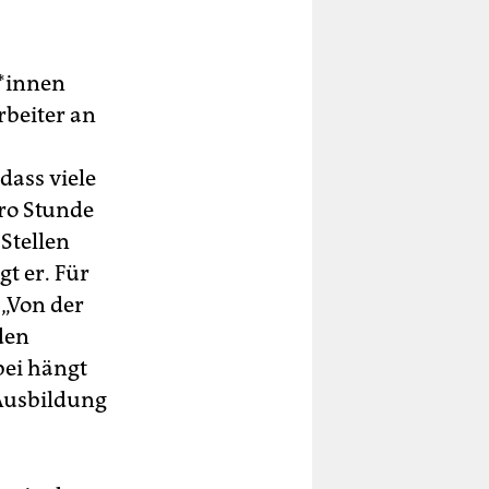
*in­nen
rbeiter an
dass viele
pro Stunde
 Stellen
t er. Für
 „Von der
den
bei hängt
 Ausbildung