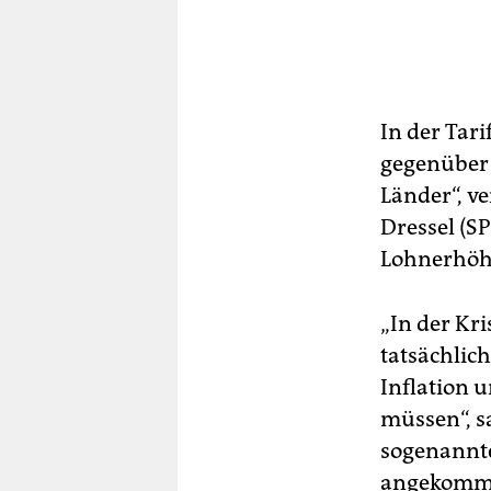
In der Tar
gegenüber 
Länder“, v
Dressel (S
Lohnerhöh
„In der Kri
tatsächlic
Inflation 
müssen“, sa
sogenannte
angekommen