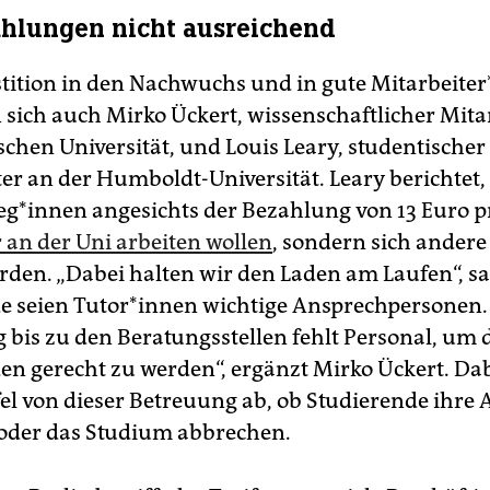
hlungen nicht ausreichend
ition in den Nachwuchs und in gute Mit­ar­bei­te­r
sich auch Mirko Ückert, wissenschaftlicher Mita
schen Universität, und Louis Leary, studentischer
er an der Humboldt-Universität. Leary berichtet, 
le­g*in­nen angesichts der Bezahlung von 13 Euro 
 an der Uni arbeiten wollen
, sondern sich andere
den. „Dabei halten wir den Laden am Laufen“, sag
e seien Tu­to­r*in­nen wichtige Ansprechpersonen.
 bis zu den Beratungsstellen fehlt Personal, um 
en gerecht zu werden“, ergänzt Mirko Ückert. Da
fel von dieser Betreuung ab, ob Studierende ihre
 oder das Studium abbrechen.