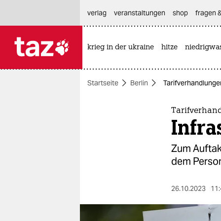
hautnavigation anspringen
hauptinhalt anspringen
footer anspringen
verlag
veranstaltungen
shop
fragen &
krieg in der ukraine
hitze
niedrigwa

taz zahl ich
taz zahl ich
Startseite
Berlin
Tarifverhandlungen
themen
politik
Tarifverhan
Infra
öko
Zum Auftak
gesellschaft
dem Person
kultur
26.10.2023
11:
sport