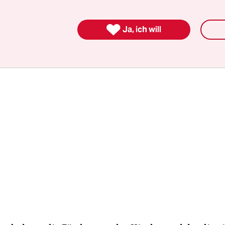
berwiegend weiblichen Er­zie­he­r*in­nen gibt es e
urn-out-Quoten bundesweit, so die Kita-Leiterin.

Ja, ich will