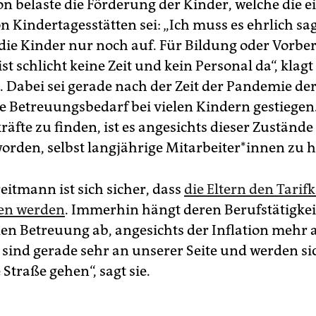
on belaste die Förderung der Kinder, welche die e
n Kindertagesstätten sei: „Ich muss es ehrlich sa
ie Kinder nur noch auf. Für Bildung oder Vorber
ist schlicht keine Zeit und kein Personal da“, klagt
 Dabei sei gerade nach der Zeit der Pandemie de
le Betreuungsbedarf bei vielen Kindern gestiegen.
äfte zu finden, ist es angesichts dieser Zustände
rden, selbst langjährige Mit­ar­bei­te­r*in­nen zu h
eitmann ist sich sicher, dass
die Eltern den Tari
zen werden
. Immerhin hängt deren Berufstätigkei
 Betreuung ab, angesichts der Inflation mehr a
n sind gerade sehr an unserer Seite und werden si
 Straße gehen“, sagt sie.