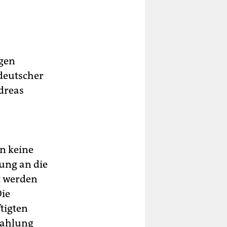
ngen
deutscher
dreas
en keine
ung an die
t werden
Die
tigten
Zahlung