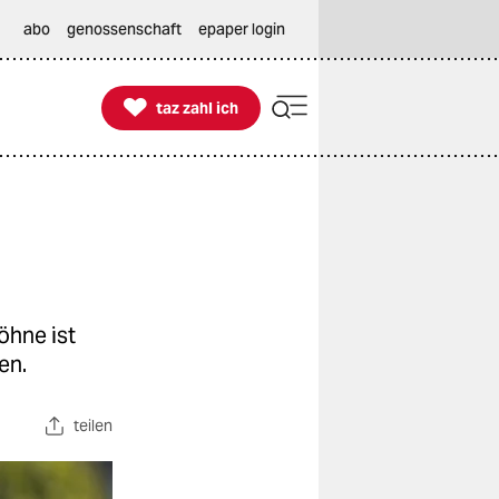
abo
genossenschaft
epaper login

taz zahl ich
taz zahl ich
öhne ist
en.
teilen