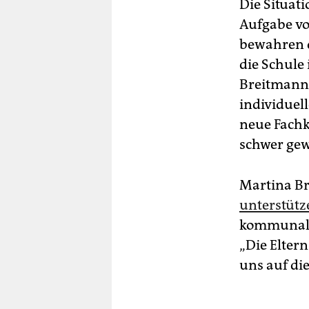
Die Situati
Aufgabe vo
bewahren d
die Schule 
Breitmann.
individuel
neue Fachkr
schwer gewo
Martina Br
unterstüt
kommunalen
„Die Elter
uns auf die