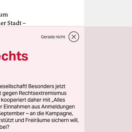
 um
er Stadt –
Gerade nicht
ie
echts
enst der
re
esellschaft! Besonders jetzt
rt gegen Rechtsextremismus
z kooperiert daher mit „Alles
en
ller Einnahmen aus Anmeldungen
en ständig
. September – an die Kampagne,
en
rstützt und Freiräume sichern will,
kreis.
bei?