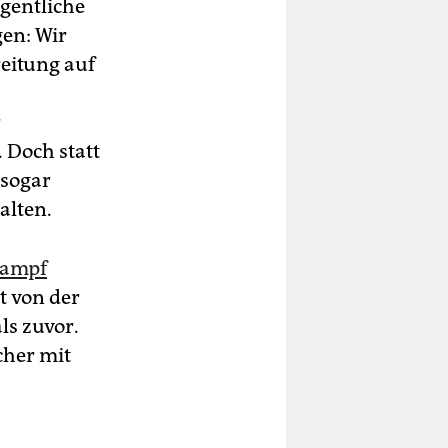
igentliche
gen: Wir
eitung auf
r
 Doch statt
 sogar
alten.
fkampf
t von der
ls zuvor.
cher mit