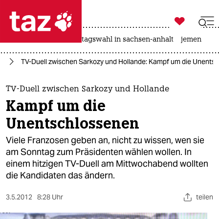

taz zahl ich
drohnen
rente
landtagswahl in sachsen-anhalt
jemen

taz zahl ich
pa
TV-Duell zwischen Sarkozy und Hollande: Kampf um die Unents
taz zahl ich
themen
TV-Duell zwischen Sarkozy und Hollande
Kampf um die
politik
Unentschlossenen
öko
Viele Franzosen geben an, nicht zu wissen, wen sie
am Sonntag zum Präsidenten wählen wollen. In
gesellschaft
einem hitzigen TV-Duell am Mittwochabend wollten
die Kandidaten das ändern.
kultur
sport
3.5.2012
8:28 Uhr
teilen