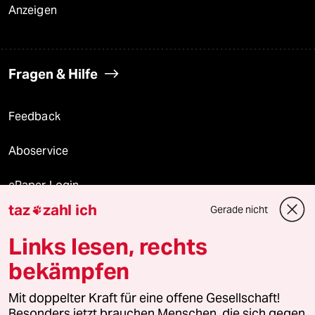
Anzeigen
Fragen & Hilfe
Feedback
Aboservice
ePaper Login
taz
zahl ich
Gerade nicht

Downloads für Abonnierende
Links lesen, rechts
bekämpfen
© 2026 taz Verlags und Vertriebs GmbH
Alle Rechte vorbehalten. Bei rechtlichen Fragen oder für Genehmigungen
Mit doppelter Kraft für eine offene Gesellschaft!
wenden Sie sich bitte an
lizenzen@taz.de
Besonders jetzt brauchen Menschen, die sich gegen