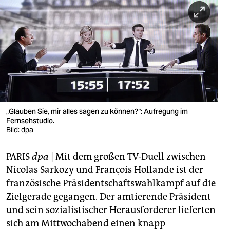
berlin
nord
wahrheit
verlag
verlag
veranstaltungen
„Glauben Sie, mir alles sagen zu können?“: Aufregung im
Fernsehstudio.
shop
Bild: dpa
fragen & hilfe
PARIS
dpa
| Mit dem großen TV-Duell zwischen
Nicolas Sarkozy und François Hollande ist der
unterstützen
französische Präsidentschaftswahlkampf auf die
abo
Zielgerade gegangen. Der amtierende Präsident
und sein sozialistischer Herausforderer lieferten
genossenschaft
sich am Mittwochabend einen knapp