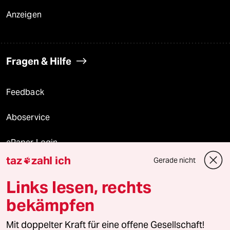
Anzeigen
Fragen & Hilfe
Feedback
Aboservice
ePaper Login
taz
zahl ich
Gerade nicht

Downloads für Abonnierende
Links lesen, rechts
bekämpfen
© 2026 taz Verlags und Vertriebs GmbH
Mit doppelter Kraft für eine offene Gesellschaft!
Alle Rechte vorbehalten. Bei rechtlichen Fragen oder für Genehmigungen