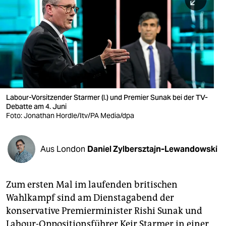
berlin
nord
wahrheit
verlag
verlag
Labour-Vorsitzender Starmer (l.) und Premier Sunak bei der TV-
Debatte am 4. Juni
veranstaltungen
Foto: Jonathan Hordle/Itv/PA Media/dpa
shop
fragen & hilfe
Aus London
Daniel Zylbersztajn-Lewandowski
unterstützen
Zum ersten Mal im laufenden britischen
abo
Wahlkampf sind am Dienstagabend der
genossenschaft
konservative Premierminister Rishi Sunak und
Labour-Oppositionsführer Keir Starmer in einer