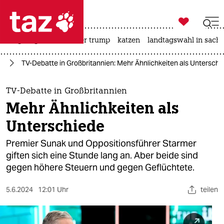

taz zahl ich
bergsteigen
usa unter trump
katzen
landtagswahl in sachs

taz zahl ich
pa
TV-Debatte in Großbritannien: Mehr Ähnlichkeiten als Unterschi
taz zahl ich
themen
TV-Debatte in Großbritannien
Mehr Ähnlichkeiten als
politik
Unterschiede
öko
Premier Sunak und Oppositionsführer Starmer
giften sich eine Stunde lang an. Aber beide sind
gesellschaft
gegen höhere Steuern und gegen Geflüchtete.
kultur
5.6.2024
12:01 Uhr
teilen
sport