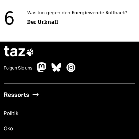
6
Was tun gegen den Energiewende-Rollback?
Der Urknall
taz

Folgen Sie uns
Ressorts
Politik
Öko