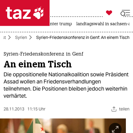

taz zahl ich
nahost-konflikt
usa unter trump
landtagswahl in sachsen-an

taz zahl ich
ost
Syrien
Syrien-Friedenskonferenz in Genf: An einem Tisch
taz zahl ich
themen
Syrien-Friedenskonferenz in Genf
An einem Tisch
politik
Die oppositionelle Nationalkoalition sowie Präsident
öko
Assad wollen an Friedensverhandlungen
teilnehmen. Die Positionen bleiben jedoch weiterhin
gesellschaft
verhärtet.
kultur
28.11.2013
11:15 Uhr
teilen
sport