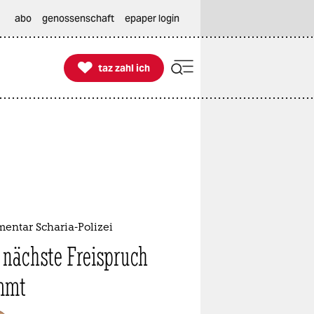
abo
genossenschaft
epaper login

taz zahl ich
taz zahl ich
entar Scharia-Polizei
 nächste Freispruch
mmt