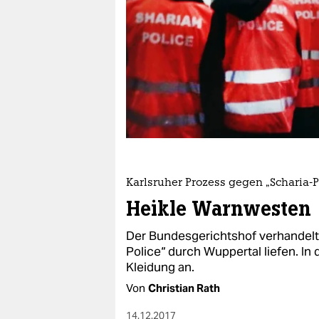
berlin
nord
wahrheit
verlag
verlag
veranstaltungen
shop
Karlsruher Prozess gegen „Scharia-P
Heikle Warnwesten
fragen & hilfe
Der Bundesgerichtshof verhandelt ü
unterstützen
Police“ durch Wuppertal liefen. I
abo
Kleidung an.
Von
Christian Rath
genossenschaft
14.12.2017