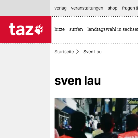
hautnavigation anspringen
hauptinhalt anspringen
footer anspringen
verlag
veranstaltungen
shop
fragen &
hitze
surfen
landtagswahl in sachse

taz zahl ich
taz zahl ich
Startseite
Sven Lau
themen
politik
sven lau
öko
gesellschaft
kultur
sport