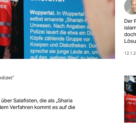
Der 
isla
doch
Lösun
12.1.
olizei“
ber Salafisten, die als „Sharia
n dem Verfahren kommt es auf die