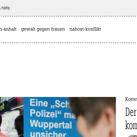
 hilfe
n-anhalt
gewalt gegen frauen
nahost-konflikt
Komm
Der
ko