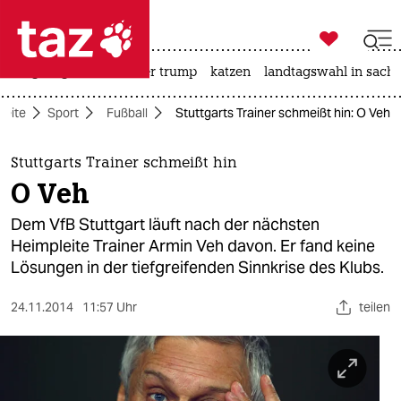

taz zahl ich
bergsteigen
usa unter trump
katzen
landtagswahl in sachs

taz zahl ich
seite
Sport
Fußball
Stuttgarts Trainer schmeißt hin: O Veh
taz zahl ich
themen
Stuttgarts Trainer schmeißt hin
O Veh
politik
Dem VfB Stuttgart läuft nach der nächsten
öko
Heimpleite Trainer Armin Veh davon. Er fand keine
Lösungen in der tiefgreifenden Sinnkrise des Klubs.
gesellschaft
24.11.2014
11:57 Uhr
teilen
kultur
sport