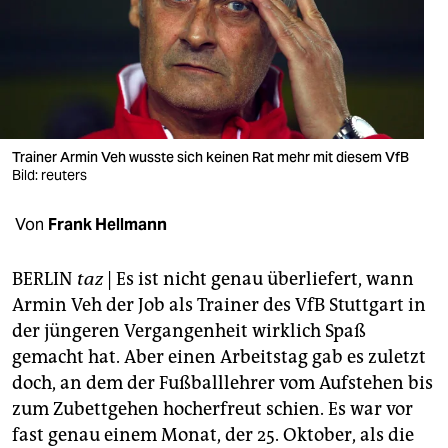
berlin
nord
wahrheit
verlag
Trainer Armin Veh wusste sich keinen Rat mehr mit diesem VfB
verlag
Bild: reuters
veranstaltungen
Von
Frank Hellmann
shop
BERLIN
taz
| Es ist nicht genau überliefert, wann
fragen & hilfe
Armin Veh der Job als Trainer des VfB Stuttgart in
der jüngeren Vergangenheit wirklich Spaß
unterstützen
gemacht hat. Aber einen Arbeitstag gab es zuletzt
abo
doch, an dem der Fußballlehrer vom Aufstehen bis
zum Zubettgehen hocherfreut schien. Es war vor
genossenschaft
fast genau einem Monat, der 25. Oktober, als die