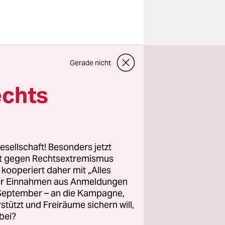
 Ölpreises,
Gerade nicht
s sind die
echts
Stelle
en in
esellschaft! Besonders jetzt
gen
rt gegen Rechtsextremismus
ten
z kooperiert daher mit „Alles
altig. Man
ller Einnahmen aus Anmeldungen
e Handel
. September – an die Kampagne,
rstützt und Freiräume sichern will,
s. Heute
bei?
ht wird.