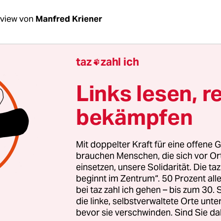
rview von
Manfred Kriener
Mez, wir erleben einen dramatischen Verfall des
taz
zahl ich

nnerhalb von Monaten mehr als halbiert hat. Wa
Links lesen, r
für?
bekämpfen
as ist ein ganzes Bündel an Ursachen. An erster 
ie Investoren, die über viele Jahre riesige Summ
Mit doppelter Kraft für eine offene G
und Energiemärkte investiert haben und seit eini
brauchen Menschen, die sich vor O
ssteigen aus dem Öl, dem nach wie vor wichtigs
einsetzen, unsere Solidarität. Die ta
ger weltweit. Das Ausmaß der Spekulation ist gew
beginnt im Zentrum“. 50 Prozent a
das klarmachen: Früher entsprach der spekulativ
bei taz zahl ich gehen – bis zum 30
die linke, selbstverwaltete Orte unte
 dreifachen Menge des tatsächlichen Ölverbrauch
bevor sie verschwinden. Sind Sie da
al so viel Öl gehandelt wie tatsächlich verbrauc