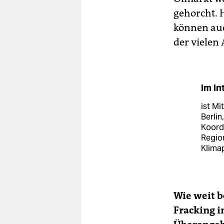
gehorcht. 
können auc
der vielen
Im In
ist M
Berlin
Koordi
Region
Klimap
Wie weit 
Fracking i