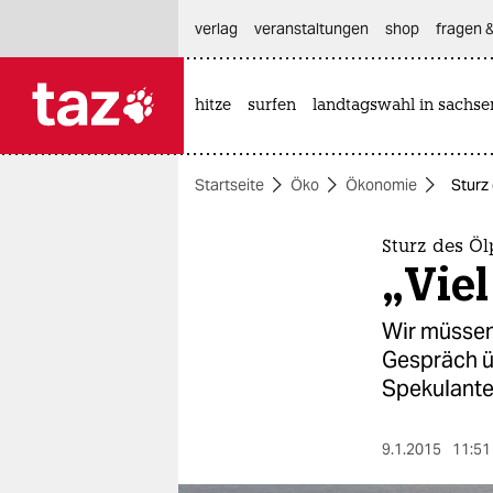
hautnavigation anspringen
hauptinhalt anspringen
footer anspringen
verlag
veranstaltungen
shop
fragen &
hitze
surfen
landtagswahl in sachse

taz zahl ich
taz zahl ich
Startseite
Öko
Ökonomie
Sturz 
themen
politik
Sturz des Öl
„Viel
öko
Wir müssen
gesellschaft
Gespräch ü
Spekulante
kultur
sport
9.1.2015
11:51