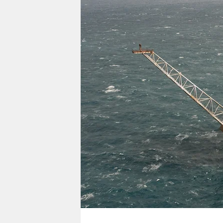
berlin
nord
wahrheit
verlag
verlag
veranstaltungen
shop
fragen & hilfe
unterstützen
abo
genossenschaft