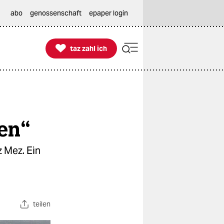
abo
genossenschaft
epaper login

taz zahl ich
taz zahl ich
len“
 Mez. Ein
teilen