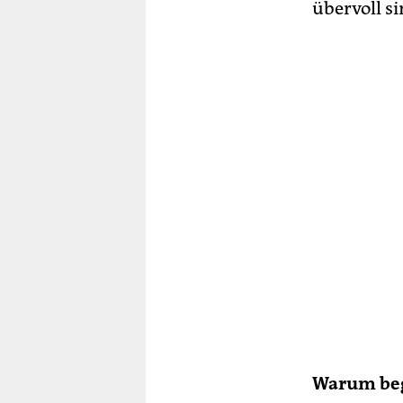
übervoll si
Warum bega