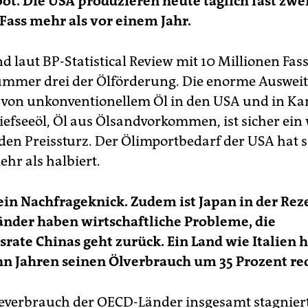
t. Die USA produzieren heute täglich fast zwe
Fass mehr als vor einem Jahr.
d laut BP-Statistical Review mit 10 Millionen Fas
Nummer drei der Ölförderung. Die enorme Auswei
von unkonventionellem Öl in den USA und in Kan
iefseeöl, Öl aus Ölsandvorkommen, ist sicher ein 
den Preissturz. Der Ölimportbedarf der USA hat s
hr als halbiert.
ein Nachfrageknick. Zudem ist Japan in der Rez
änder haben wirtschaftliche Probleme, die
ate Chinas geht zurück. Ein Land wie Italien h
hn Jahren seinen Ölverbrauch um 35 Prozent re
everbrauch der OECD-Länder insgesamt stagniert