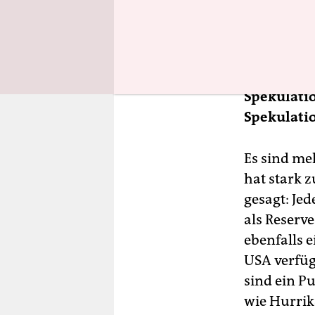
Also wären
Heiner Fla
der den St
Spekulatio
Spekulatio
Es sind me
hat stark 
gesagt: Je
als Reserve
ebenfalls e
USA verfüg
sind ein P
wie Hurrik