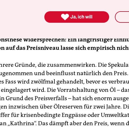
 die „Kasinospiele an der Börse“, von denen 

Ja, ich will
ssbeck kürzlich in der taz sprach, ein wesentli
urz des Ölpreises vorantreibt? Die Kritiker der
nsthese widersprechen: Ein langfristiger Einfl
n auf das Preisniveau lasse sich empirisch nich
hrere Gründe, die zusammenwirken. Die Spekulat
zugenommen und beeinflusst natürlich den Preis.
des Fass wird zwölfmal gehandelt, bevor es verbra
 eingelagert wird. Die Vorratshaltung von Öl – das
in Grund des Preisverfalls – hat sich enorm ausge
en inzwischen über Ölreserven für zwei Jahre. D
uffer für krisenbedingte Engpässe oder Umweltka
an „Kathrina“. Das dämpft aber den Preis, wenn d