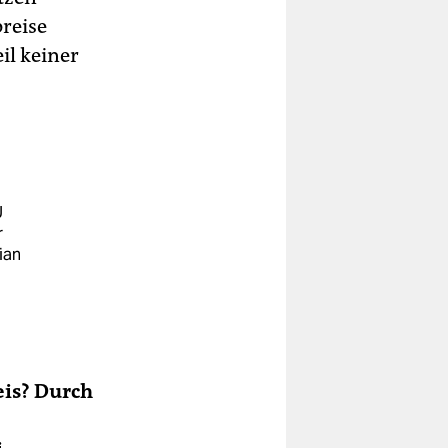
preise
il keiner
U
r
ian
is? Durch