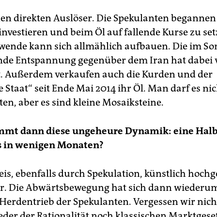
nen direkten Auslöser. Die Spekulanten begannen
investieren und beim Öl auf fallende Kurse zu set
wende kann sich allmählich aufbauen. Die im S
de Entspannung gegenüber dem Iran hat dabei v
t. Außerdem verkaufen auch die Kurden und der
 Staat“ seit Ende Mai 2014 ihr Öl. Man darf es nic
en, aber es sind kleine Mosaiksteine.
mt dann diese ungeheure Dynamik: eine Hal
es in wenigen Monaten?
reis, ebenfalls durch Spekulation, künstlich hoch
. Die Abwärtsbewegung hat sich dann wiederum
Herdentrieb der Spekulanten. Vergessen wir nicht
der der Rationalität noch klassischen Marktgese