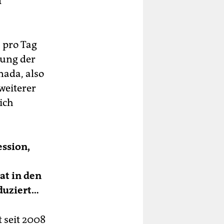
i
s pro Tag
tung der
ada, also
weiterer
ich
ession,
at in den
duziert…
 seit 2008