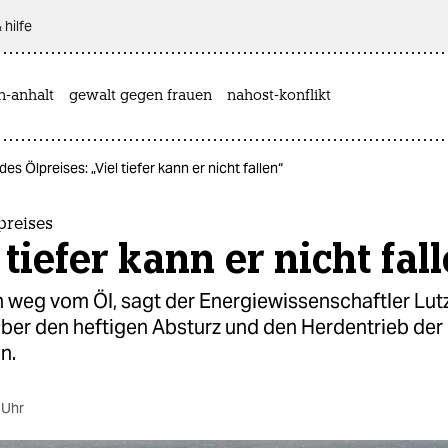
 hilfe
n-anhalt
gewalt gegen frauen
nahost-konflikt
des Ölpreises: „Viel tiefer kann er nicht fallen“
preises
 tiefer kann er nicht fal
 weg vom Öl, sagt der Energiewissenschaftler Lutz
ber den heftigen Absturz und den Herdentrieb der
n.
 Uhr