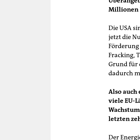
Überangebo
Millionen 
Die USA sin
jetzt die 
Förderung 
Fracking, T
Grund für 
dadurch me
Also auch 
viele EU-L
Wachstumsr
letzten ze
Der Energi