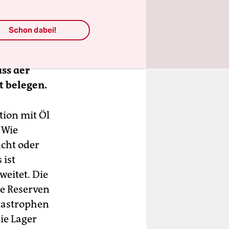
der Ökonom
Schon dabei!
cher Grund,
uss der
t belegen.
ion mit Öl
 Wie
ucht oder
 ist
weitet. Die
ie Reserven
tastrophen
ie Lager