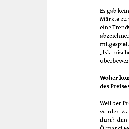
Es gab kei
Märkte zu 
eine Trend
abzeichnen
mitgespiel
„Islamische
überbewert
Woher kom
des Preis
Weil der P
worden war
durch den 
Ölmarkt we