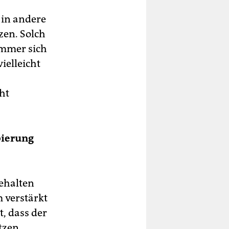
 in andere
zen. Solch
ommer sich
ielleicht
ht
bierung
gehalten
 verstärkt
, dass der
tzen