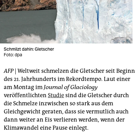
berlin
nord
wahrheit
verlag
Schmilzt dahin: Gletscher
verlag
Foto: dpa
veranstaltungen
AFP
| Weltweit schmelzen die Gletscher seit Beginn
des 21. Jahrhunderts im Rekordtempo. Laut einer
shop
am Montag im
Journal of Glaciology
fragen & hilfe
veröffentlichten
Studie
sind die Gletscher durch
die Schmelze inzwischen so stark aus dem
unterstützen
Gleichgewicht geraten, dass sie vermutlich auch
abo
dann weiter an Eis verlieren werden, wenn der
Klimawandel eine Pause einlegt.
genossenschaft