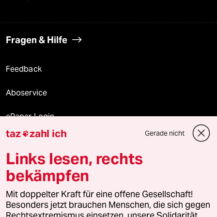
Fragen & Hilfe
Feedback
Aboservice
ePaper Login
taz
zahl ich
Gerade nicht

Downloads für Abonnierende
Links lesen, rechts
bekämpfen
© 2026 taz Verlags und Vertriebs GmbH
Alle Rechte vorbehalten. Bei rechtlichen Fragen oder für Genehmigungen
Mit doppelter Kraft für eine offene Gesellschaft!
wenden Sie sich bitte an
lizenzen@taz.de
Besonders jetzt brauchen Menschen, die sich gegen
Rechtsextremismus einsetzen, unsere Solidarität.