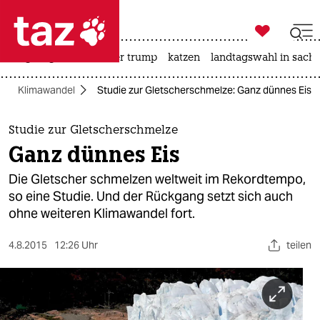

taz zahl ich
bergsteigen
usa unter trump
katzen
landtagswahl in sachs

taz zahl ich
Klimawandel
Studie zur Gletscherschmelze: Ganz dünnes Eis
taz zahl ich
themen
Studie zur Gletscherschmelze
Ganz dünnes Eis
politik
Die Gletscher schmelzen weltweit im Rekordtempo,
öko
so eine Studie. Und der Rückgang setzt sich auch
ohne weiteren Klimawandel fort.
gesellschaft
4.8.2015
12:26 Uhr
teilen
kultur
sport