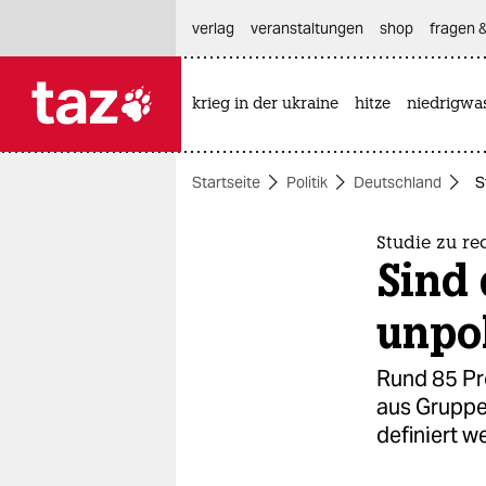
hautnavigation anspringen
hauptinhalt anspringen
footer anspringen
verlag
veranstaltungen
shop
fragen &
krieg in der ukraine
hitze
niedrigwa

taz zahl ich
taz zahl ich
Startseite
Politik
Deutschland
S
themen
politik
Studie zu re
Sind 
öko
unpol
gesellschaft
Rund 85 Pro
kultur
aus Gruppen
definiert w
sport