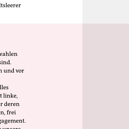
ltsleerer
wahlen
sind.
h und vor
lles
 linke,
ür deren
n, frei
ngagement.