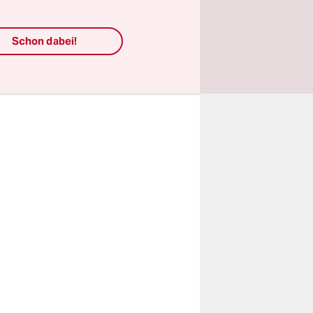
r
wirken.
Schon dabei!