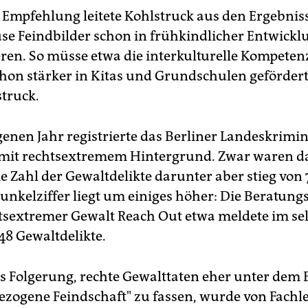
e Empfehlung leitete Kohlstruck aus den Ergebnis
use Feindbilder schon in frühkindlicher Entwickl
ieren. So müsse etwa die interkulturelle Kompeten
hon stärker in Kitas und Grundschulen geförder
struck.
enen Jahr registrierte das Berliner Landeskrimin
 mit rechtsextremem Hintergrund. Zwar waren d
ie Zahl der Gewaltdelikte darunter aber stieg von 
Dunkelziffer liegt um einiges höher: Die Beratungs
tsextremer Gewalt Reach Out etwa meldete im se
48 Gewaltdelikte.
s Folgerung, rechte Gewalttaten eher unter dem B
zogene Feindschaft" zu fassen, wurde von Fachl