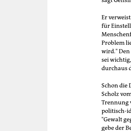
sagt Gensi
Er verweis
für Einste
Menschenfe
Problem li
wird." Den
sei wichti
durchaus d
Schon die D
Scholz vom
Trennung 
politisch-i
"Gewalt ge
gebe der B