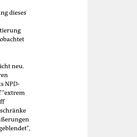
ng dieses
tierung
eobachtet
icht neu.
ren
kts NPD-
f "extrem
ff
eschränke
 Äußerungen
geblendet",