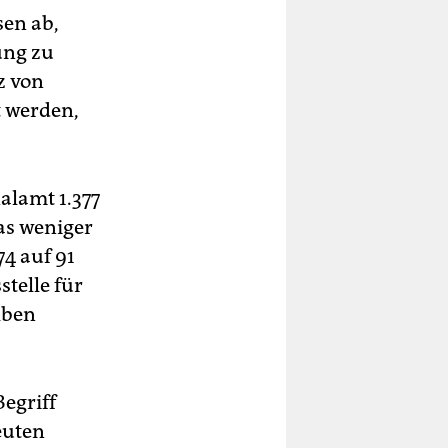
sen ab,
ung zu
z von
t werden,
alamt 1.377
as weniger
74 auf 91
stelle für
lben
egriff
euten