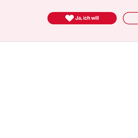
lt entstanden ist, ist eine Bestandsaufnahme de
tze in Berlin, die präventiv gegen rechte Gewalt 

Ja, ich will