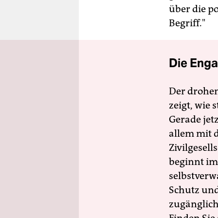
über die po
Begriff."
Die Enga
Der drohe
zeigt, wie
Gerade jet
allem mit d
Zivilgesell
beginnt im
selbstverw
Schutz und 
zugänglich