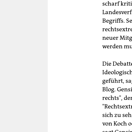
scharf krit
Landesverf
Begriffs. S
rechtsextr
neuer Mitgl
werden mu
Die Debatt
Ideologisc
geführt, sa
Blog. Gens
rechts", de
"Rechtsext
sich zu se
von Koch o