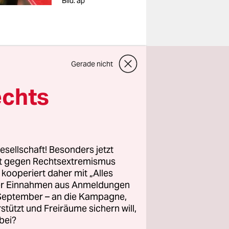
Bild: ap
tigtes,
Gerade nicht
des
echts
iversität
n
motiviert,
esellschaft! Besonders jetzt
 hat.
rt gegen Rechtsextremismus
z kooperiert daher mit „Alles
ntstellung
ller Einnahmen aus Anmeldungen
. September – an die Kampagne,
rstützt und Freiräume sichern will,
iten
bei?
erlin