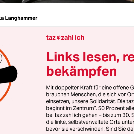
ska Langhammer
taz
zahl ich
 Gewalttäter zuschlagen, haben sie oft kein gefes

s Weltbild. Zu diesem Ergebnis kommt eine Studie 
Links lesen, r
ür Antisemitismusforschung der Technischen Un
 Prozent der in Berlin begangenen rechtsextreme
bekämpfen
n basieren auf Vorurteilen und Hass gegenüber
 Gruppen, 15 Prozent seien politisch-ideologisch 
Mit doppelter Kraft für eine offene G
enstag Michael Kohlstruck, der die Studie erstellt
brauchen Menschen, die sich vor O
einsetzen, unsere Solidarität. Die ta
et der Soziologe ab: "Wir müssen die spezielle Fro
beginnt im Zentrum“. 50 Prozent a
bei taz zahl ich gehen – bis zum 30
ts aufgeben. In den Fokus müssen vielmehr
die linke, selbstverwaltete Orte unte
ndschaften generell gerückt werden." Die 120 Se
bevor sie verschwinden. Sind Sie da
 Studie, die im Auftrag der Landeskommission B