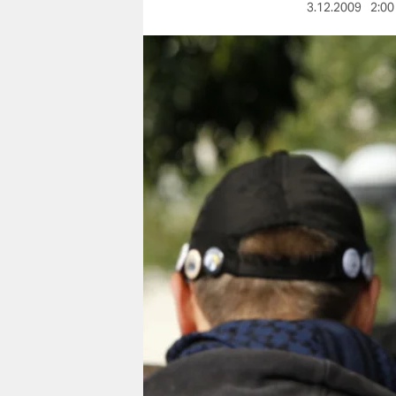
berlin
3.12.2009
2:00
nord
wahrheit
verlag
verlag
veranstaltungen
shop
fragen & hilfe
unterstützen
abo
genossenschaft