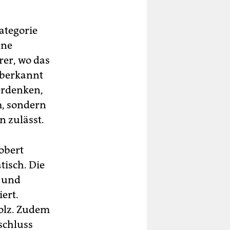
ategorie
ene
rer, wo das
aberkannt
erdenken,
m, sondern
n zulässt.
Robert
tisch. Die
 und
iert.
holz. Zudem
schluss