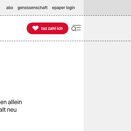
abo
genossenschaft
epaper login

taz zahl ich
taz zahl ich
en allein
alt neu