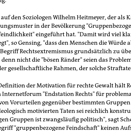
ng.
t auf den Soziologen Wilhelm Heitmeyer, der als K
llungsmuster in der Bevölkerung "Gruppenbezog
indlichkeit" eingeführt hat. "Damit wird viel kla
egt", so Gensing, "dass den Menschen die Würde 
 Begriff Rechtsextremismus grundsätzlich zu üb
g, denn nicht die "bösen Ränder" seien das Proble
er gesellschaftliche Rahmen, der solche Straftate
efinition der Motivation für rechte Gewalt hält 
 Internetforum "Endstation Rechts" für problema
von Vorurteilen gegenüber bestimmten Gruppen
deologisch motivierten Taten sei reichlich konstru
gen Gruppen ist zwangsläufig politisch", sagt Sc
egriff "gruppenbezogene Feindschaft" keinen Auf