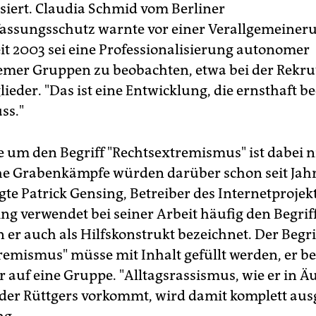
isiert. Claudia Schmid vom Berliner
assungsschutz warnte vor einer Verallgemeineru
eit 2003 sei eine Professionalisierung autonomer
emer Gruppen zu beobachten, etwa bei der Rekru
ieder. "Das ist eine Entwicklung, die ernsthaft b
ss."
e um den Begriff "Rechtsextremismus" ist dabei n
he Grabenkämpfe würden darüber schon seit Jah
gte Patrick Gensing, Betreiber des Internetproje
ing verwendet bei seiner Arbeit häufig den Begrif
n er auch als Hilfskonstrukt bezeichnet. Der Begri
remismus" müsse mit Inhalt gefüllt werden, er b
hr auf eine Gruppe. "Alltagsrassismus, wie er in
der Rüttgers vorkommt, wird damit komplett aus