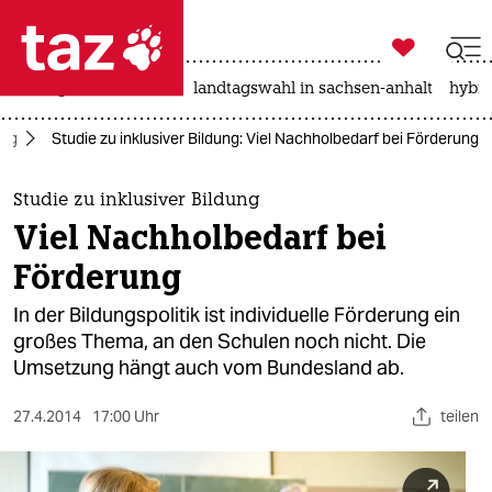

taz zahl ich
niedrigwasser
rente
landtagswahl in sachsen-anhalt
hybri

taz zahl ich
ung
Studie zu inklusiver Bildung: Viel Nachholbedarf bei Förderung
taz zahl ich
themen
Studie zu inklusiver Bildung
Viel Nachholbedarf bei
politik
Förderung
öko
In der Bildungspolitik ist individuelle Förderung ein
großes Thema, an den Schulen noch nicht. Die
gesellschaft
Umsetzung hängt auch vom Bundesland ab.
kultur
27.4.2014
17:00 Uhr
teilen
sport