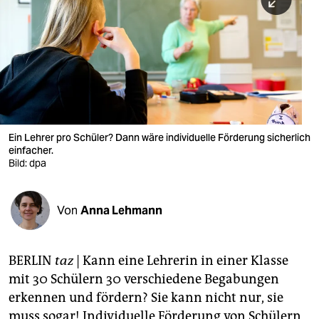
berlin
nord
wahrheit
verlag
verlag
Ein Lehrer pro Schüler? Dann wäre individuelle Förderung sicherlich
einfacher.
veranstaltungen
Bild: dpa
shop
fragen & hilfe
Von
Anna Lehmann
unterstützen
BERLIN
taz
| Kann eine Lehrerin in einer Klasse
abo
mit 30 Schülern 30 verschiedene Begabungen
genossenschaft
erkennen und fördern? Sie kann nicht nur, sie
muss sogar! Individuelle Förderung von Schülern