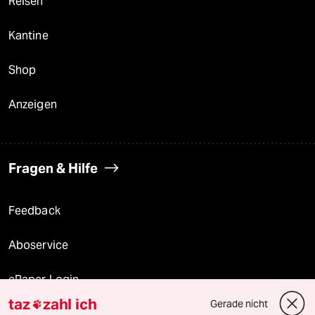
Reisen
Kantine
Shop
Anzeigen
Fragen & Hilfe
Feedback
Aboservice
ePaper Login
taz
zahl ich
Gerade nicht

Downloads für Abonnierende