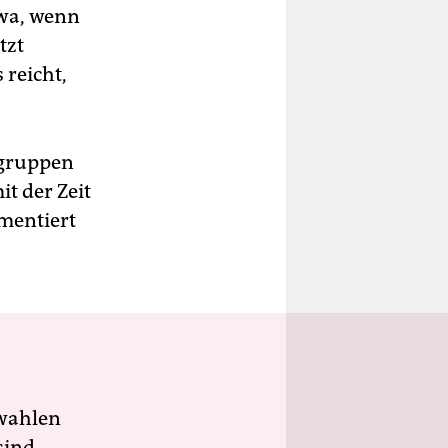
wa, wenn
tzt
 reicht,
ngruppen
t der Zeit
mmentiert
wahlen
sind.