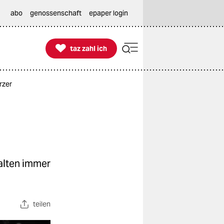
abo
genossenschaft
epaper login

taz zahl ich
taz zahl ich
rzer
alten immer
teilen