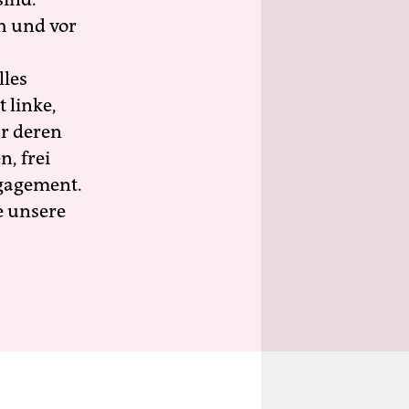
h und vor
lles
 linke,
ür deren
n, frei
ngagement.
e unsere