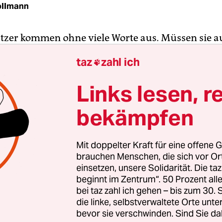
ollmann
tzer kommen ohne viele Worte aus. Müssen sie a
Tweet stehen ihnen gerade mal 140 Zeichen zur V
taz
zahl ich

h einer kommunikativen Herausforderung. Christ
m von der „University of the Philippines“ zeigen 
Links lesen, r
e (
pdf
), dass das knappe Format keine Hürde für 
bekämpfen
genteil, die Tweets werden gar immer kürzer. Im 
is 2012 untersuchten sie Millionen Tweets auf ihr
Mit doppelter Kraft für eine offene G
09 war das soziale Netzwerk
Twitter
der breiten
brauchen Menschen, die sich vor O
keit noch kaum bekannt. Pro Quartal flimmerten
einsetzen, unsere Solidarität. Die ta
beginnt im Zentrum“. 50 Prozent a
 400.000 Twitter-Nachrichten über den Bildsch
bei taz zahl ich gehen – bis zum 30
ionen Twitter, sie veröffentlichen derzeit etwa 4
die linke, selbstverwaltete Orte unte
Tweets in 24 Stunden.
bevor sie verschwinden. Sind Sie da