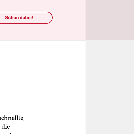
Schon dabei!
chnellte,
 die