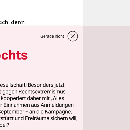
uch, denn
erfügung.
Gerade nicht
ian Alis
nun in
echts
die Nutzer
Zeitraum
en Inhalt.
esellschaft! Besonders jetzt
rt gegen Rechtsextremismus
 damals
z kooperiert daher mit „Alles
ller Einnahmen aus Anmeldungen
irm. Heute
. September – an die Kampagne,
00
rstützt und Freiräume sichern will,
bei?