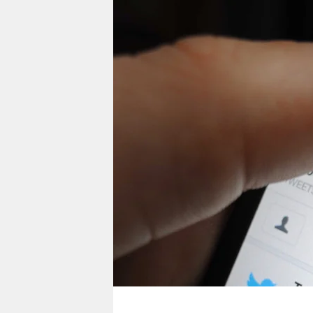
berlin
nord
wahrheit
verlag
verlag
veranstaltungen
shop
fragen & hilfe
unterstützen
abo
genossenschaft