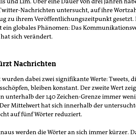
lis und Lim. Über eine Dauer von drei Jahren hab
Twitter-Nachrichten untersucht, auf ihre Wortzah
ug zu ihrem Veröffentlichungszeitpunkt gesetzt.
st ein globales Phänomen: Das Kommunikationsv
hat sich verändert.
ürzt Nachrichten
wurden dabei zwei signifikante Werte: Tweets, di
schöpfen, bleiben konstant. Der zweite Wert zeig
n unterhalb der 140 Zeichen-Grenze immer weni
 Der Mittelwert hat sich innerhalb der untersucht
cht auf fünf Wörter reduziert.
naus werden die Wörter an sich immer kürzer. D