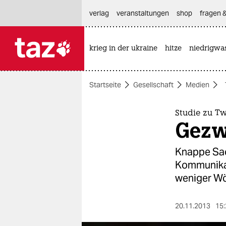
hautnavigation anspringen
hauptinhalt anspringen
footer anspringen
verlag
veranstaltungen
shop
fragen &
krieg in der ukraine
hitze
niedrigwa

taz zahl ich
taz zahl ich
Startseite
Gesellschaft
Medien
themen
politik
Studie zu T
Gezw
öko
Knappe Sac
gesellschaft
Kommunikat
weniger Wö
kultur
sport
20.11.2013
15: