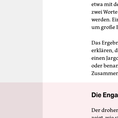
etwa mit 
zwei Worte
werden. Ein
um große 
Das Ergebn
erklären, 
einen Jarg
oder benan
Zusammenh
Die Enga
Der drohe
zeigt, wie