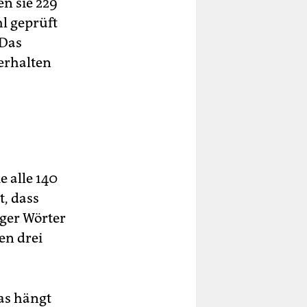
en sie 229
l geprüft
 Das
erhalten
e alle 140
t, dass
ger Wörter
en drei
as hängt