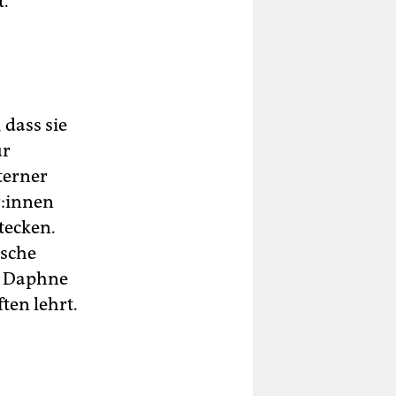
t.
 dass sie
ür
terner
:in­nen
tecken.
ische
n Daphne
ten lehrt.