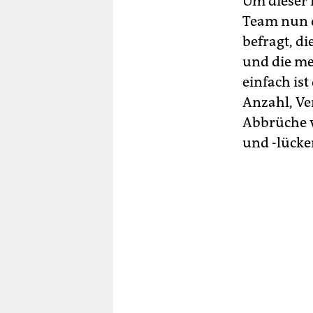
Um dieser 
Team nun d
befragt, d
und die me
einfach is
Anzahl, Ver
Abbrüche v
und -lücke