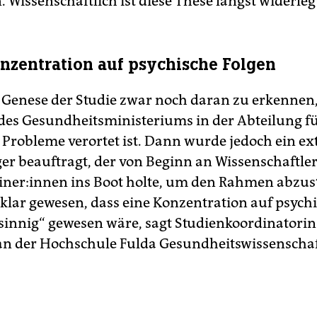
Wissenschaftlich ist diese These längst widerleg
nzentration auf psychische Folgen
e Genese der Studie zwar noch daran zu erkennen,
des Gesundheitsministeriums in der Abteilung f
 Pro­bleme verortet ist. Dann wurde jedoch ein ex
er beauftragt, der von Beginn an Wis­sen­schaft­le­r
i­ne­r:in­nen ins Boot holte, um den Rahmen abzus
i klar gewesen, dass eine Konzentration auf psych
sinnig“ gewesen wäre, sagt Studienkoordinatori
an der Hochschule Fulda Gesundheitswissenschaf