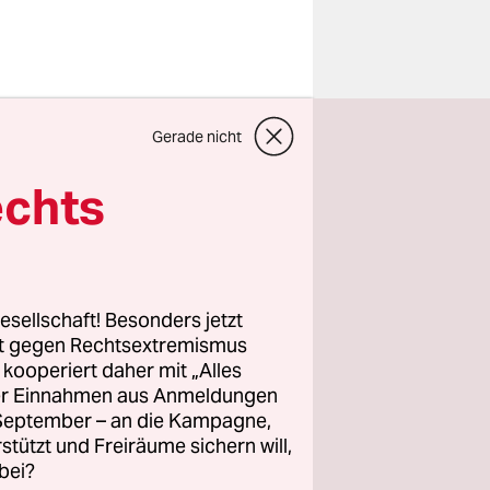
Gerade nicht
 Team aus
n
echts
ungewollte
ngerer –
esellschaft! Besonders jetzt
rforschen,
rt gegen Rechtsextremismus
z kooperiert daher mit „Alles
n
ller Einnahmen aus Anmeldungen
sst. Im
. September – an die Kampagne,
rstützt und Freiräume sichern will,
bei?