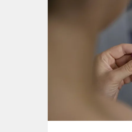
berlin
nord
wahrheit
verlag
verlag
veranstaltungen
shop
fragen & hilfe
unterstützen
abo
genossenschaft