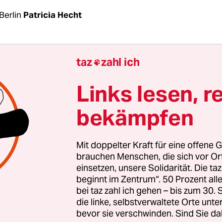
Berlin
Patricia Hecht
 umfassendste ­Studie zum Thema
taz
zahl ich

chaftsabbruch in Deutschland ist gestartet. Ein
aft­le­rin­nen von sechs Hochschulen und Institute
Links lesen, r
 bis Ende Oktober 2023, wie Frauen hierzulande 
bekämpfen
chaften erleben und verarbeiten.
 „Erfahrungen und Lebenslagen ungewollt Schwa
Mit doppelter Kraft für eine offene G
er Beratung und Versorgung (Elsa)“ will zudem e
brauchen Menschen, die sich vor O
einsetzen, unsere Solidarität. Die ta
ie medizinische und psychosoziale Versorgung vo
beginnt im Zentrum“. 50 Prozent a
Schwangeren bedarfsgerecht weiterentwickeln lä
bei taz zahl ich gehen – bis zum 30
rat sind neben medizinischen Ex­per­t:in­nen auch
die linke, selbstverwaltete Orte unte
bevor sie verschwinden. Sind Sie da
schaften und Beratungsverbände vertreten. Das