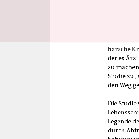
Bundesmini
Millionen 
Das einma
Grad: Es i
harsche Kri
der es Ärz
zu machen,
Studie zu 
den Weg ge
Die Studie
Lebensschu
Legende de
durch Abt