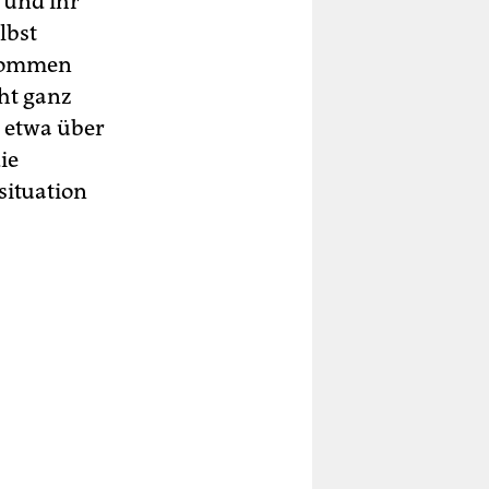
 und ihr
lbst
enommen
ht ganz
n etwa über
ie
situation