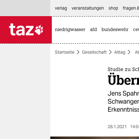
hautnavigation anspringen
hauptinhalt anspringen
footer anspringen
verlag
veranstaltungen
shop
fragen &
niedrigwasser
afd
bundeswehr
ce

taz zahl ich
taz zahl ich
Startseite
Gesellschaft
Alltag
A
themen
politik
Studie zu S
Über
öko
Jens Spahns
gesellschaft
Schwangers
Erkenntnis
kultur
sport
28.1.2021
14:0