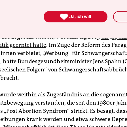
sterium für Gesundheit fördert das Projekt mit 
Euro.

Ja, ich will
lige Forschungsvorhaben bedeutet eine Wende u
st das Ergebnis dessen, was Anfang 2019
als „Spah
tik geerntet hatte
. Im Zuge der Reform des Parag
­t:in­nen verbietet, „Werbung“ für Schwangerscha
 hatte Bundesgesundheitsminister Jens Spahn (
„seelischen Folgen“ von Schwangerschaftsabbrüc
bracht.
 wurde weithin als Zugeständnis an die sogenann
tzbewegung verstanden, die seit den 1980er Jah
s „Post Abortion Syndrom“ strickt. Es besagt, das
reibungen krank werden und etwa schwere Depr