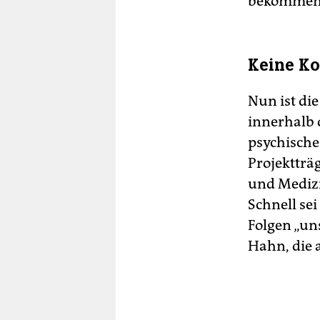
bekommen. 
Keine Ko
Nun ist di
innerhalb 
psychische
Projektträg
und Me­di­z
Schnell se
Folgen „un
Hahn, die 