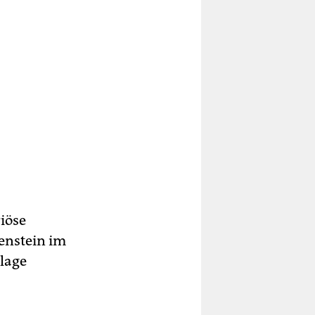
iöse
lenstein im
lage