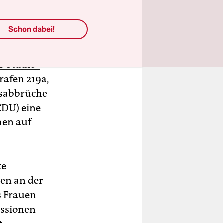
knapp 4,3
Schon dabei!
m 180
n-Studie“
rafen 219a,
ftsabbrüche
CDU) eine
hen auf
te
ren an der
s Frauen
essionen