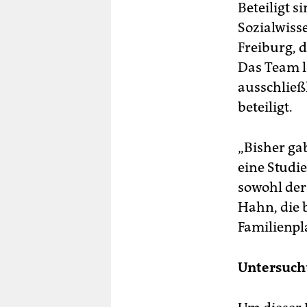
Beteiligt 
Sozialwiss
Freiburg, 
Das Team l
ausschließ
beteiligt.
„Bisher ga
eine Studi
sowohl der 
Hahn, die 
Familienpl
Untersuch