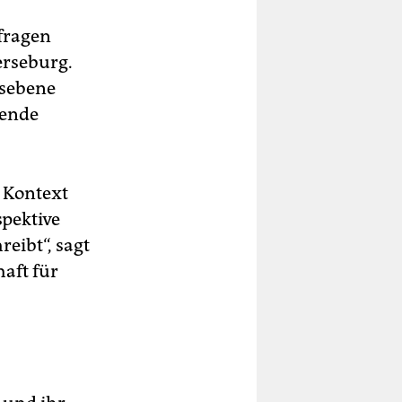
rfragen
erseburg.
gsebene
tende
 Kontext
spektive
eibt“, sagt
aft für