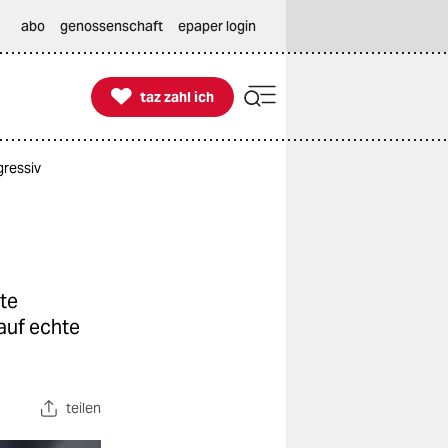
abo
genossenschaft
epaper login

taz zahl ich
taz zahl ich
ressiv
te
auf echte
teilen