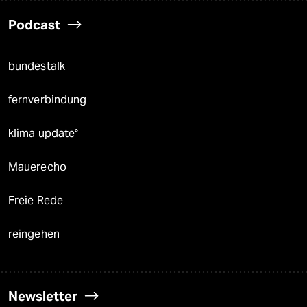
Podcast
bundestalk
fernverbindung
klima update°
Mauerecho
Freie Rede
reingehen
Newsletter