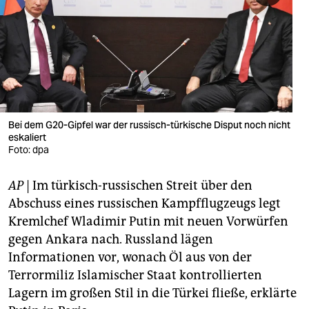
berlin
nord
wahrheit
verlag
verlag
Bei dem G20-Gipfel war der russisch-türkische Disput noch nicht
eskaliert
veranstaltungen
Foto: dpa
shop
AP
| Im türkisch-russischen Streit über den
fragen & hilfe
Abschuss eines russischen Kampfflugzeugs legt
Kremlchef Wladimir Putin mit neuen Vorwürfen
unterstützen
gegen Ankara nach. Russland lägen
Informationen vor, wonach Öl aus von der
abo
Terrormiliz Islamischer Staat kontrollierten
genossenschaft
Lagern im großen Stil in die Türkei fließe, erklärte