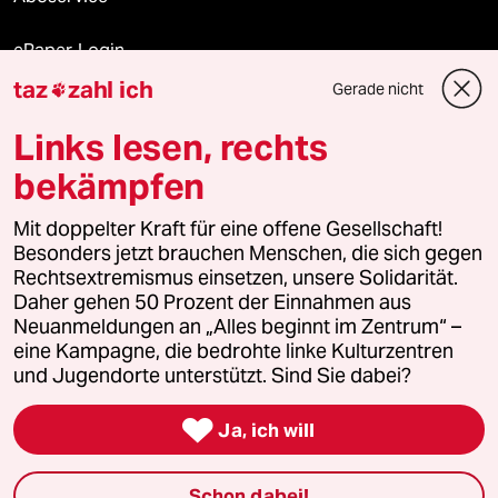
ePaper Login
taz
zahl ich
Gerade nicht

Downloads für Abonnierende
Links lesen, rechts
bekämpfen
© 2026 taz Verlags und Vertriebs GmbH
Alle Rechte vorbehalten. Bei rechtlichen Fragen oder für Genehmigungen
Mit doppelter Kraft für eine offene Gesellschaft!
wenden Sie sich bitte an
lizenzen@taz.de
Besonders jetzt brauchen Menschen, die sich gegen
Rechtsextremismus einsetzen, unsere Solidarität.
Daher gehen 50 Prozent der Einnahmen aus
Feedback
Redaktionsstatut
Kommune-Richtlinien
KI-
Neuanmeldungen an „Alles beginnt im Zentrum“ –
eine Kampagne, die bedrohte linke Kulturzentren
Leitlinie
Informant
Datenschutz
Impressum
AGB
und Jugendorte unterstützt. Sind Sie dabei?
Seitenwende
Einwilligungen widerrufen (Ads)

Ja, ich will
Schon dabei!