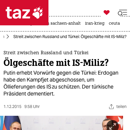

taz zahl ich
hitze
landtagswahl in sachsen-anhalt
iran-krieg
ceuta

taz zahl ich
ğan
Streit zwischen Russland und Türkei: Ölgeschäfte mit IS-Miliz?
taz zahl ich
themen
Streit zwischen Russland und Türkei
Ölgeschäfte mit IS-Miliz?
politik
Putin erhebt Vorwürfe gegen die Türkei: Erdogan
öko
habe den Kampfjet abgeschossen, um
Öllieferungen des IS zu schützen. Der türkische
gesellschaft
Präsident dementiert.
kultur
1.12.2015
9:58 Uhr
teilen
sport