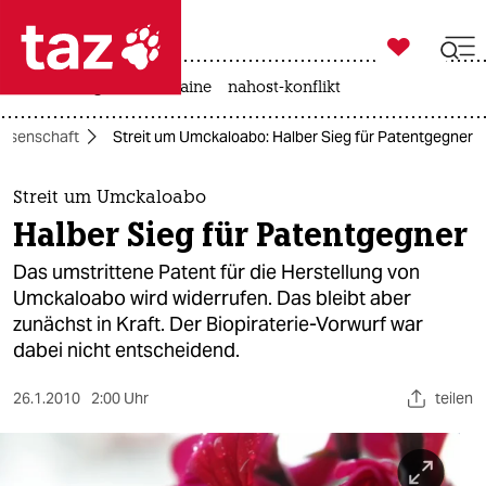

taz zahl ich
hitze
krieg in der ukraine
nahost-konflikt

taz zahl ich
issenschaft
Streit um Umckaloabo: Halber Sieg für Patentgegner
taz zahl ich
themen
Streit um Umckaloabo
Halber Sieg für Patentgegner
politik
Das umstrittene Patent für die Herstellung von
öko
Umckaloabo wird widerrufen. Das bleibt aber
zunächst in Kraft. Der Biopiraterie-Vorwurf war
gesellschaft
dabei nicht entscheidend.
kultur
26.1.2010
2:00 Uhr
teilen
sport