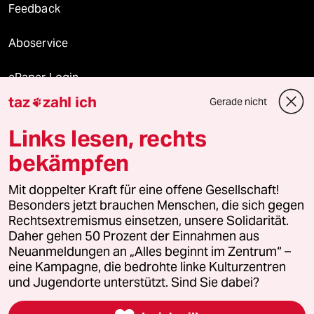
Feedback
Aboservice
ePaper Login
taz
zahl ich
Gerade nicht

Downloads für Abonnierende
Links lesen, rechts
bekämpfen
© 2026 taz Verlags und Vertriebs GmbH
Mit doppelter Kraft für eine offene Gesellschaft!
Alle Rechte vorbehalten. Bei rechtlichen Fragen oder für Genehmigungen
wenden Sie sich bitte an
lizenzen@taz.de
Besonders jetzt brauchen Menschen, die sich gegen
Rechtsextremismus einsetzen, unsere Solidarität.
Daher gehen 50 Prozent der Einnahmen aus
Feedback
Redaktionsstatut
Kommune-Richtlinien
KI-
Neuanmeldungen an „Alles beginnt im Zentrum“ –
eine Kampagne, die bedrohte linke Kulturzentren
Leitlinie
Informant
Datenschutz
Impressum
AGB
und Jugendorte unterstützt. Sind Sie dabei?
Seitenwende
Einwilligungen widerrufen (Ads)