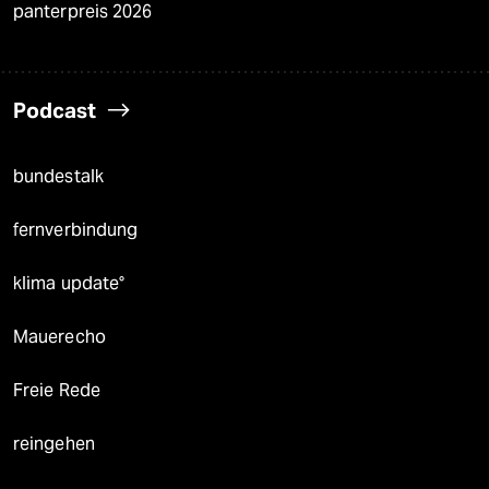
panterpreis 2026
Podcast
bundestalk
fernverbindung
klima update°
Mauerecho
Freie Rede
reingehen