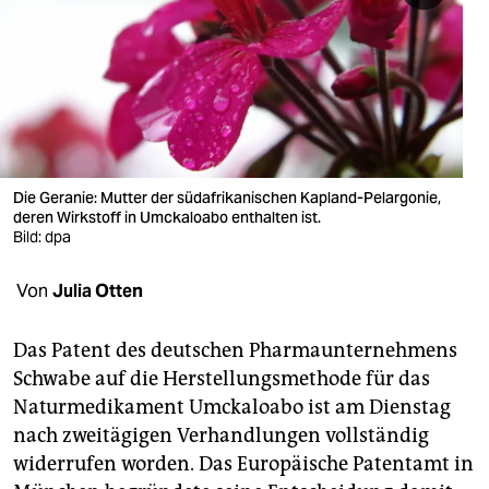
berlin
nord
wahrheit
verlag
verlag
Die Geranie: Mutter der südafrikanischen Kapland-Pelargonie,
deren Wirkstoff in Umckaloabo enthalten ist.
veranstaltungen
Bild: dpa
shop
Von
Julia Otten
fragen & hilfe
Das Patent des deutschen Pharmaunternehmens
unterstützen
Schwabe auf die Herstellungsmethode für das
Naturmedikament Umckaloabo ist am Dienstag
abo
nach zweitägigen Verhandlungen vollständig
genossenschaft
widerrufen worden. Das Europäische Patentamt in