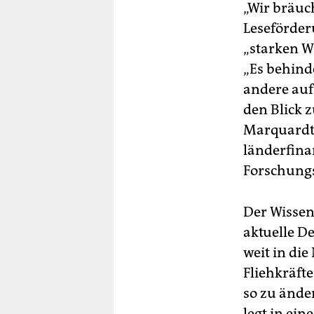
„Wir bräuc
Leseförder
„starken W
„Es behind
andere auf
den Blick 
Marquardt
länderfina
Forschung
Der Wissen
aktuelle D
weit in die
Fliehkräft
so zu ände
legt in ei