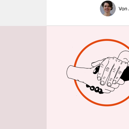
epaper login
Von
Das war de
eine Leist
Prenzel, B
kein Blatt
zwölf nach
Schüler wo
Leistungsu
Schuljahre
„Diese Lei
nicht klei
Deutschland