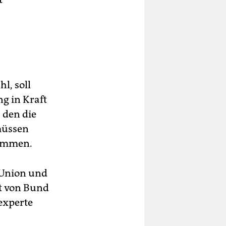
l, soll
g in Kraft
 den die
müssen
timmen.
 Union und
t von Bund
experte