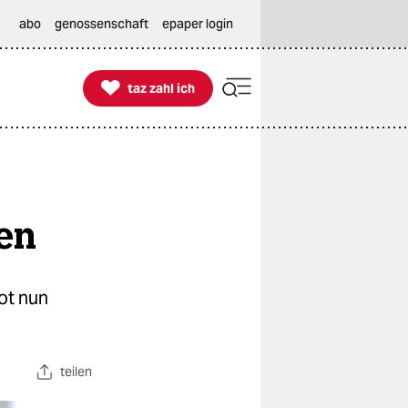
abo
genossenschaft
epaper login

taz zahl ich
taz zahl ich
fen
ot nun
teilen