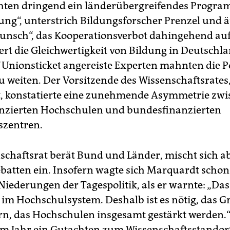
hten dringend ein länderübergreifendes Progr
ung“, unterstrich Bildungsforscher Prenzel und 
unsch“, das Kooperationsverbot dahingehend au
ert die Gleichwertigkeit von Bildung in Deutschl
 Unionsticket angereiste Experten mahnten die Po
zu weiten. Der Vorsitzende des Wissenschaftsrates
, konstatierte eine zunehmende Asymmetrie zwi
nzierten Hochschulen und bundesfinanzierten
szentren.
schaftsrat berät Bund und Länder, mischt sich ab
ebatten ein. Insofern wagte sich Marquardt schon
 Niederungen der Tagespolitik, als er warnte: „Da
e im Hochschulsystem. Deshalb ist es nötig, das 
rn, das Hochschulen insgesamt gestärkt werden.“
nem Jahr ein Gutachten zum Wissenschaftsstandor