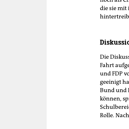
die sie mi
hintertrei
Diskussi
Die Diskus
Fahrt aufg
und FDP vo
geeinigt ha
Bund und 
können, spr
Schulberei
Rolle. Nach