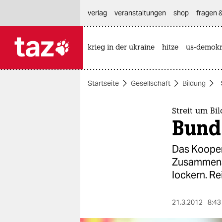
hautnavigation anspringen
hauptinhalt anspringen
footer anspringen
verlag
veranstaltungen
shop
fragen &
krieg in der ukraine
hitze
us-demokr

taz zahl ich
taz zahl ich
Startseite
Gesellschaft
Bildung
themen
politik
Streit um Bi
Bund 
öko
Das Kooper
gesellschaft
Zusammenarb
lockern. Re
kultur
sport
21.3.2012
8:43