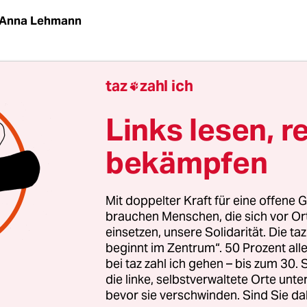
Anna Lehmann
utlich: „Innerhalb von Deutschland herrscht mitt
taz
zahl ich

ungsspreizung wie zwischen Finnland und Mexik
ildungsforscher und Berater der Bundesregieru
Links lesen, r
 vor den Mund, als er den Bildungsföderalismus i
bekämpfen
 Pisa beschrieb: Je nachdem, in welchem Bundes
hnen, werden sie unterschiedlich gut gefördert, 
nterschiede in einem Jahrgang betragen bis zu e
Mit doppelter Kraft für eine offene G
.
brauchen Menschen, die sich vor O
einsetzen, unsere Solidarität. Die ta
beginnt im Zentrum“. 50 Prozent a
stungsunterschiede sind in den vergangenen zeh
bei taz zahl ich gehen – bis zum 30
ner geworden. Wir haben ein Gerechtigkeitsproble
die linke, selbstverwaltete Orte unte
bevor sie verschwinden. Sind Sie da
“, donnerte der nationale Leiter für die Pisa-Stu