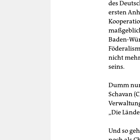
des Deuts
ersten Anh
Kooperatio
maßgeblich
Baden-Würt
Föderalis
nicht mehr
seins.
Dumm nur:
Schavan (C
Verwaltung
„Die Lände
Und so geh
noch als C