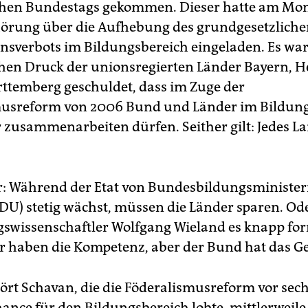
chen Bundestags gekommen. Dieser hatte am Mon
örung über die Aufhebung des grundgesetzlich
nsverbots im Bildungsbereich eingeladen. Es wa
en Druck der unionsregierten Länder Bayern, 
temberg geschuldet, dass im Zuge der
musreform von 2006 Bund und Länder im Bildun
 zusammenarbeiten dürfen. Seither gilt: Jedes L
 Während der Etat von Bundesbildungsminister
DU) stetig wächst, müssen die Länder sparen. Ode
swissenschaftler Wolfgang Wieland es knapp for
r haben die Kompetenz, aber der Bund hat das Ge
ört Schavan, die die Föderalismusreform vor sec
hance für den Bildungsbereich lobte, mittlerweile