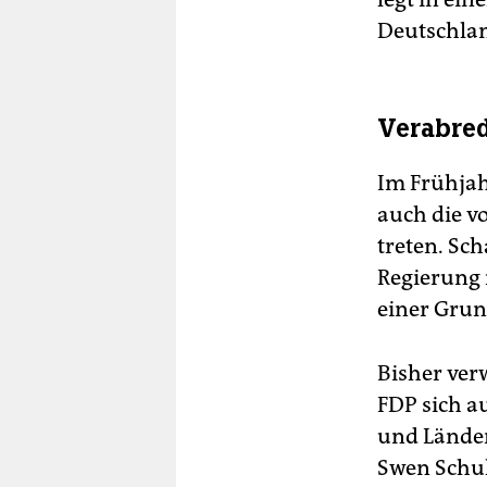
Deutschlan
Verabre
Im Frühjah
auch die v
treten. Sc
Regierung 
einer Grun
Bisher ver
FDP sich a
und Länder
Swen Schu