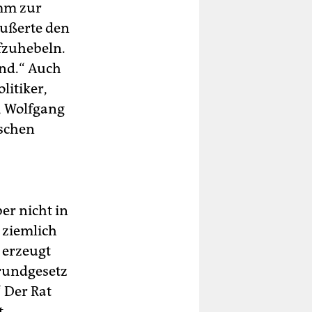
amm zur
äußerte den
fzuhebeln.
and.“ Auch
litiker,
, Wolfgang
schen
er nicht in
 ziemlich
s erzeugt
Grundgesetz
 Der Rat
t