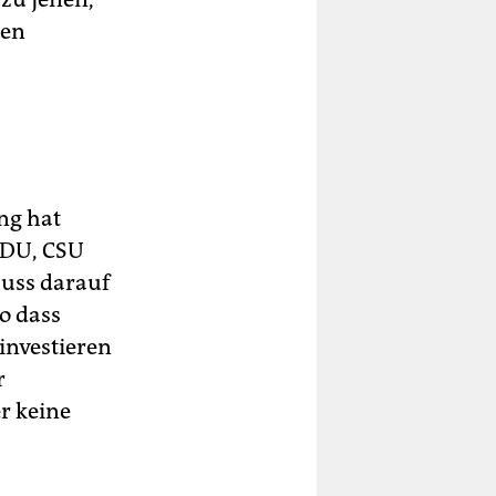
ten
ng hat
CDU, CSU
uss darauf
so dass
nvestieren
r
r keine