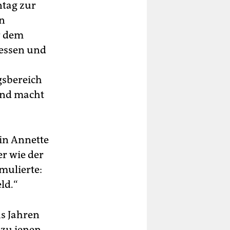
tag zur
en
r dem
Hessen und
gsbereich
and macht
in Annette
r wie der
mulierte:
ld.“
hs Jahren
 zu jenen,