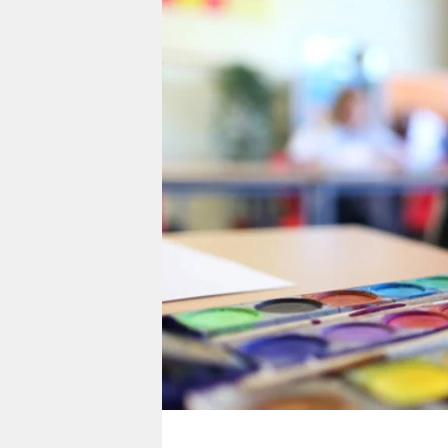
berlin
nord
wahrheit
verlag
verlag
veranstaltungen
shop
fragen & hilfe
unterstützen
abo
genossenschaft