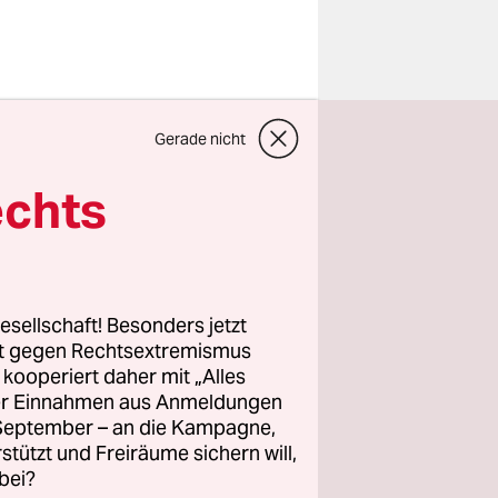
lerweile
Gerade nicht
o.“ Manfred
ng, nahm
echts
m Jahre
land
die
ineinhalb
esellschaft! Besonders jetzt
rt gegen Rechtsextremismus
z kooperiert daher mit „Alles
ller Einnahmen aus Anmeldungen
n Jahren
. September – an die Kampagne,
m in
rstützt und Freiräume sichern will,
bei?
die 2012,