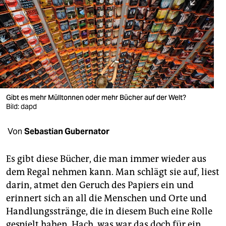
berlin
nord
wahrheit
verlag
verlag
Gibt es mehr Mülltonnen oder mehr Bücher auf der Welt?
Bild: dapd
veranstaltungen
shop
Von
Sebastian Gubernator
fragen & hilfe
Es gibt diese Bücher, die man immer wieder aus
unterstützen
dem Regal nehmen kann. Man schlägt sie auf, liest
darin, atmet den Geruch des Papiers ein und
abo
erinnert sich an all die Menschen und Orte und
genossenschaft
Handlungsstränge, die in diesem Buch eine Rolle
gespielt haben. Hach, was war das doch für ein