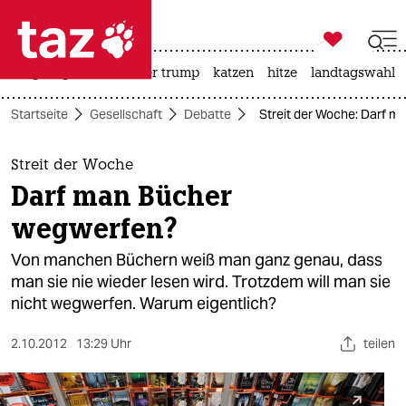

taz zahl ich
bergsteigen
usa unter trump
katzen
hitze
landtagswahl i

taz zahl ich
Startseite
Gesellschaft
Debatte
Streit der Woche: Darf 
taz zahl ich
themen
Streit der Woche
Darf man Bücher
politik
wegwerfen?
öko
Von manchen Büchern weiß man ganz genau, dass
man sie nie wieder lesen wird. Trotzdem will man sie
gesellschaft
nicht wegwerfen. Warum eigentlich?
kultur
2.10.2012
13:29 Uhr
teilen
sport