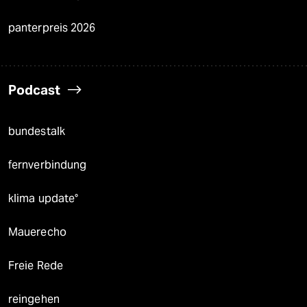
panterpreis 2026
Podcast
bundestalk
fernverbindung
klima update°
Mauerecho
Freie Rede
reingehen