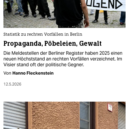
berlin
nord
wahrheit
Statistik zu rechten Vorfällen in Berlin
verlag
Propaganda, Pöbeleien, Gewalt
verlag
Die Meldestellen der Berliner Register haben 2025 einen
neuen Höchststand an rechten Vorfällen verzeichnet. Im
veranstaltungen
Visier stand oft der politische Gegner.
shop
Von
Hanno Fleckenstein
fragen & hilfe
12.5.2026
unterstützen
abo
genossenschaft