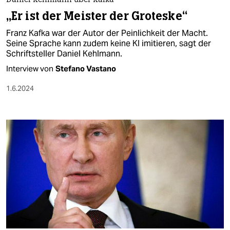
berlin
Daniel Kehlmann über Kafka
„Er ist der Meister der Groteske“
nord
Franz Kafka war der Autor der Peinlichkeit der Macht.
Seine Sprache kann zudem keine KI imitieren, sagt der
wahrheit
Schriftsteller Daniel Kehlmann.
verlag
Interview von
Stefano Vastano
1.6.2024
verlag
veranstaltungen
shop
fragen & hilfe
unterstützen
abo
genossenschaft