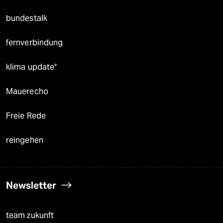
bundestalk
fernverbindung
klima update°
Mauerecho
Freie Rede
reingehen
Newsletter
team zukunft