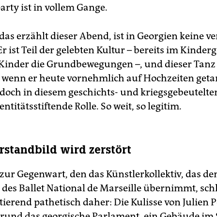
arty ist in vollem Gange.
das erzählt dieser Abend, ist in Georgien keine v
Er ist Teil der gelebten Kultur – bereits im Kinder
 Kinder die Grundbewegungen –, und dieser Tan
h wenn er heute vornehmlich auf Hochzeiten geta
r doch in diesem geschichts- und kriegsgebeutelte
entitätsstiftende Rolle. So weit, so legitim.
erstandbild wird zerstört
zur Gegenwart, den das Künstlerkollektiv, das d
 des Ballet National de Marseille übernimmt, schl
ierend pathetisch daher: Die Kulisse von Julien Pe
rund das georgische Parlament, ein Gebäude im S