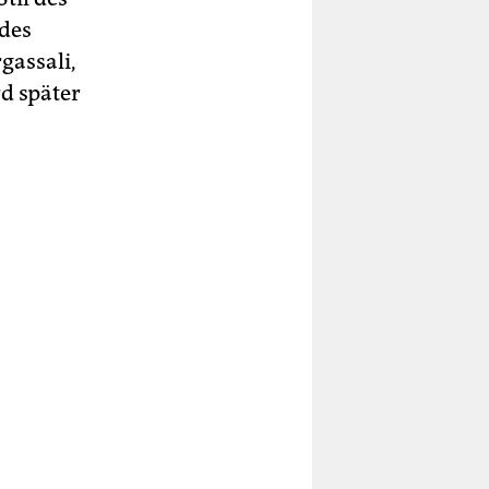
 des
gassali,
d später