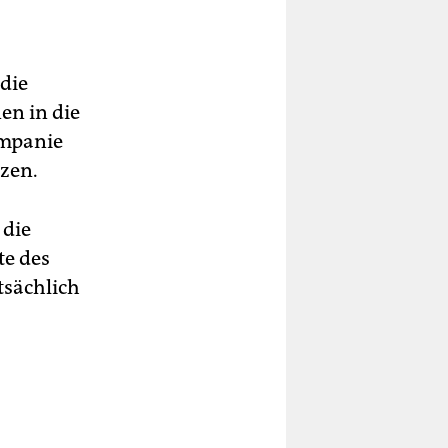
die
en in die
ompanie
zen.
 die
te des
tsächlich