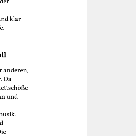
 der
und klar
e.
ll
er anderen,
. Da
kettschöße
nn und
musik.
ld
Die