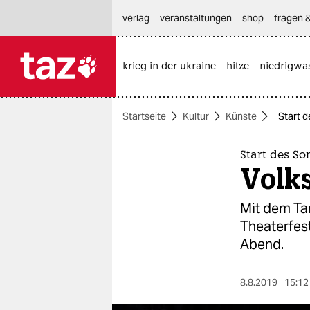
hautnavigation anspringen
hauptinhalt anspringen
footer anspringen
verlag
veranstaltungen
shop
fragen &
krieg in der ukraine
hitze
niedrigwa

taz zahl ich
taz zahl ich
Startseite
Kultur
Künste
Start d
themen
politik
Start des S
Volks
öko
Mit dem Ta
gesellschaft
Theaterfest
Abend.
kultur
sport
8.8.2019
15:12