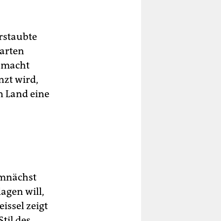
erstaubte
garten
z macht
nzt wird,
n Land eine
emnächst
agen will,
issel zeigt
til des