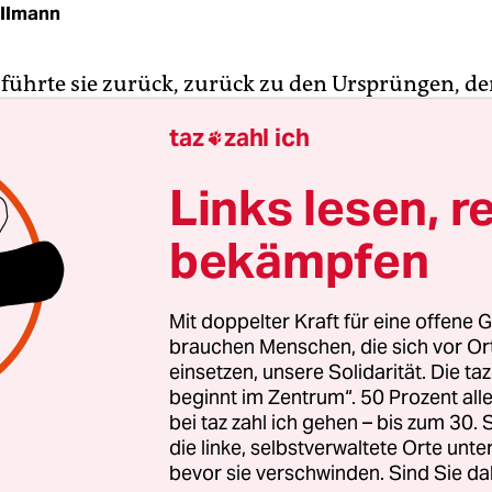
Ullmann
 führte sie zurück, zurück zu den Ursprüngen, d
. Nachdem das Medienkunstkollektiv (La) Horde 
taz
zahl ich

n Jahr mit Jumpstyle-Tänzen zu harter Techno
 hatte, machte es sich anschließend auf die Suche
Links lesen, r
Einflüssen und nach der Herkunft dieses Tanzsti
bekämpfen
schließlich bei den Volks­tänzen in Georgien. So 
eschichte im Programmzettel zu „Marry Me in Ba
r aktuellen Arbeit von (La) Horde.
Mit doppelter Kraft für eine offene G
brauchen Menschen, die sich vor O
einsetzen, unsere Solidarität. Die ta
beginnt im Zentrum“. 50 Prozent a
bei taz zahl ich gehen – bis zum 30
die linke, selbstverwaltete Orte unte
bevor sie verschwinden. Sind Sie da