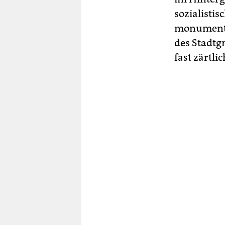
sozialistis
monumental
des Stadtg
fast zärtli