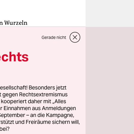
en Wurzeln
im
Gerade nicht
musik
 nach
echts
ls. Und
zumindest
ssiani“
esellschaft! Besonders jetzt
rt gegen Rechtsextremismus
z kooperiert daher mit „Alles
ller Einnahmen aus Anmeldungen
. September – an die Kampagne,
rstützt und Freiräume sichern will,
bei?