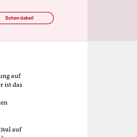
Schon dabei!
rung auf
 ist das
ten
ival auf