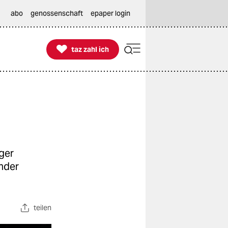
abo
genossenschaft
epaper login

taz zahl ich
taz zahl ich
ger
ender
teilen