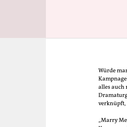
Würde man 
Kampnagel 
alles auch
Dramaturge
verknüpft,
„Marry Me 