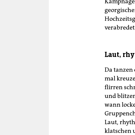
Kampnagel 
georgische
Hochzeitsg
verabredet
Laut, rh
Da tanzen 
mal kreuze
flirren sc
und blitze
wann locker
Gruppencho
Laut, rhyt
klatschen 