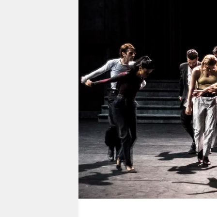
berlin
nord
wahrheit
verlag
verlag
veranstaltungen
shop
fragen & hilfe
unterstützen
abo
genossenschaft