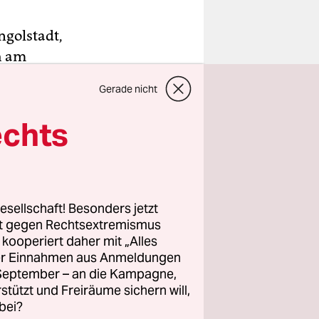
ngolstadt,
h am
eigt das
Gerade nicht
echts
 Krumrey,
ründe für
portstarke
lindustrie.
esellschaft! Besonders jetzt
rt gegen Rechtsextremismus
z kooperiert daher mit „Alles
ller Einnahmen aus Anmeldungen
. September – an die Kampagne,
rstützt und Freiräume sichern will,
bei?