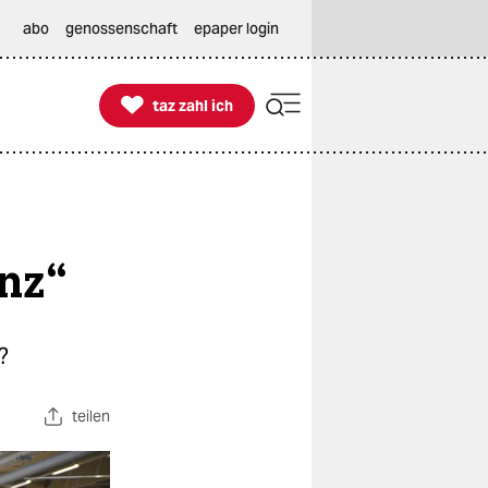
abo
genossenschaft
epaper login

taz zahl ich
taz zahl ich
inz“
?
teilen