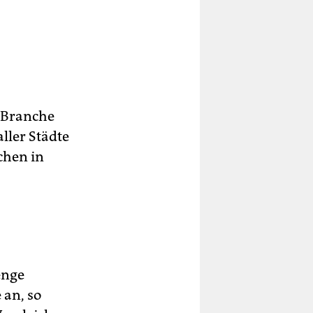
r Branche
aller Städte
chen in
enge
 an, so