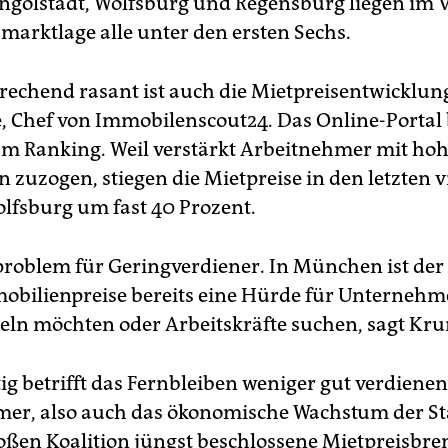
ngolstadt, Wolfsburg und Regensburg liegen im V
smarktlage alle unter den ersten Sechs.
chend rasant ist auch die Mietpreisentwicklung
e, Chef von Immobilenscout24. Das Online-Portal b
am Ranking. Weil verstärkt Arbeitnehmer mit h
zuzogen, stiegen die Mietpreise in den letzten v
olfsburg um fast 40 Prozent.
problem für Geringverdiener. In München ist der 
bilienpreise bereits eine Hürde für Unternehme
eln möchten oder Arbeitskräfte suchen, sagt Kr
tig betrifft das Fernbleiben weniger gut verdiene
er, also auch das ökonomische Wachstum der Stä
oßen Koalition jüngst beschlossene Mietpreisbre