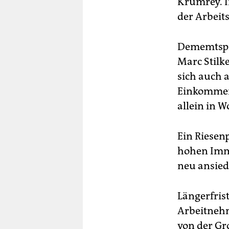
Krumrey. I
der Arbeit
Dememtspre
Marc Stilk
sich auch 
Einkommen 
allein in W
Ein Riesen
hohen Immo
neu ansied
Längerfris
Arbeitnehm
von der Gr