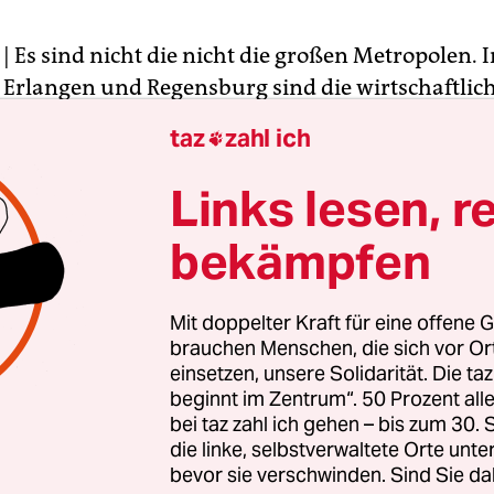
| Es sind nicht die nicht die großen Metropolen. I
 Erlangen und Regensburg sind die wirtschaftlic
wachsenden deutschen Städte im Jahr 2013. Dies z
taz
zahl ich

tädteranking der Zeitschrift Wirtschaftswoche.
Links lesen, r
nds Stärke liegt in der Provinz“, erklärt Henning
bekämpfen
etender Wiwo-Chefredakteur. Er erklärt auch die G
 der Kommunen: Viele „zukunftsträchtige und ex
“ wie Medizintechnik und vor allem die Automobi
Mit doppelter Kraft für eine offene G
nf Erstplatzierten sind Autostädte.
brauchen Menschen, die sich vor O
einsetzen, unsere Solidarität. Die ta
beginnt im Zentrum“. 50 Prozent a
bei taz zahl ich gehen – bis zum 30
die linke, selbstverwaltete Orte unte
bevor sie verschwinden. Sind Sie da