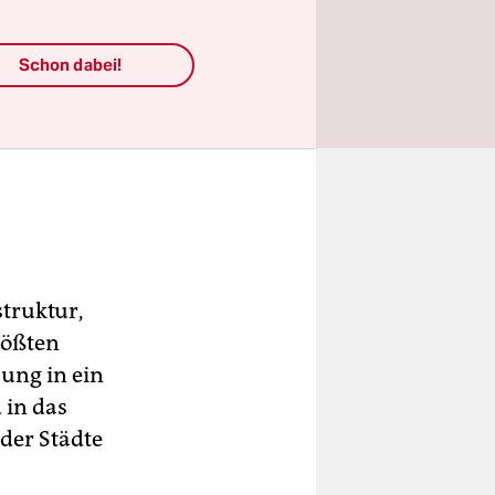
Schon dabei!
struktur,
rößten
hung in ein
 in das
der Städte