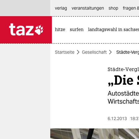
hautnavigation anspringen
hauptinhalt anspringen
footer anspringen
verlag
veranstaltungen
shop
fragen &
hitze
surfen
landtagswahl in sachse

taz zahl ich
taz zahl ich
Startseite
Gesellschaft
Städte-Verg
themen
politik
Städte-Verg
„Die 
öko
Autostädte
gesellschaft
Wirtschaft
kultur
6.12.2013
18:3
sport