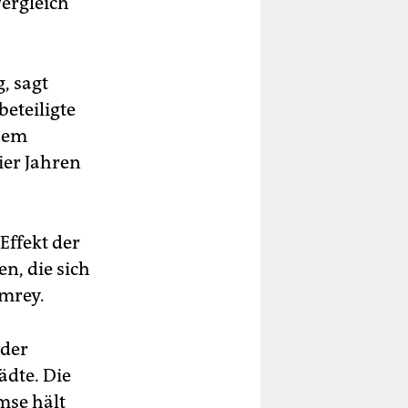
ergleich
, sagt
eteiligte
ohem
ier Jahren
Effekt der
n, die sich
umrey.
nder
dte. Die
mse hält