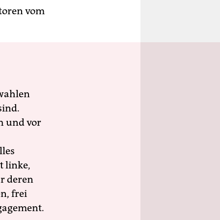
storen vom
wahlen
sind.
h und vor
lles
 linke,
ür deren
n, frei
ngagement.