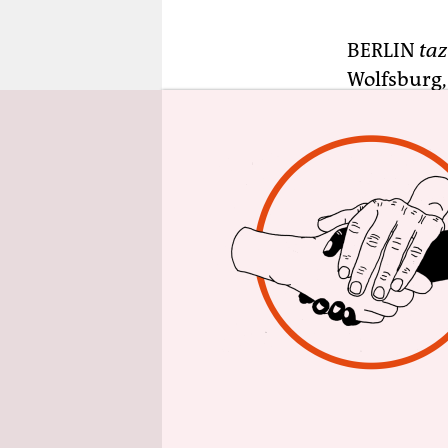
epaper login
BERLIN
taz
Wolfsburg,
stärksten 
jährliche S
„Deutschla
stellvertr
den Erfolg
Industrien
Vier der fü