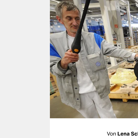
berlin
nord
wahrheit
verlag
verlag
veranstaltungen
shop
fragen & hilfe
unterstützen
abo
genossenschaft
Von
Lena Sc