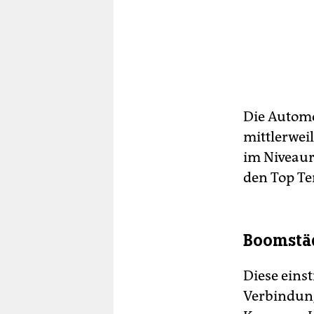
Die Automo
mittlerweil
im Niveaur
den Top Te
Boomstäd
Diese eins
Verbindung 