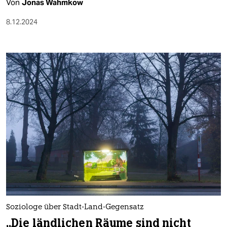
Von
Jonas Wahmkow
8.12.2024
Soziologe über Stadt-Land-Gegensatz
„Die ländlichen Räume sind nicht