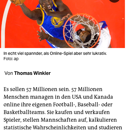
berlin
nord
wahrheit
verlag
verlag
In echt viel spannder, als Online-Spiel aber sehr lukrativ.
Foto: ap
veranstaltungen
Von
Thomas Winkler
shop
fragen & hilfe
Es sollen 57 Millionen sein. 57 Millionen
Menschen managen in den USA und Kanada
unterstützen
online ihre eigenen Football-, Baseball- oder
abo
Basketballteams. Sie kaufen und verkaufen
Spieler, stellen Mannschaften auf, kalkulieren
genossenschaft
statistische Wahrscheinlichkeiten und studieren