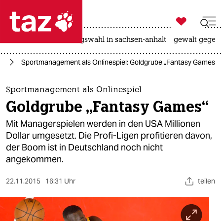

taz zahl ich
hitze
surfen
landtagswahl in sachsen-anhalt
gewalt gegen

taz zahl ich
rt
Sportmanagement als Onlinespiel: Goldgrube „Fantasy Games“
taz zahl ich
themen
Sportmanagement als Onlinespiel
Goldgrube „Fantasy Games“
politik
Mit Managerspielen werden in den USA Millionen
öko
Dollar umgesetzt. Die Profi-Ligen profitieren davon,
der Boom ist in Deutschland noch nicht
gesellschaft
angekommen.
kultur
22.11.2015
16:31 Uhr
teilen
sport