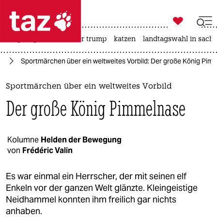

taz zahl ich
bergsteigen
usa unter trump
katzen
landtagswahl in sachs

taz zahl ich
ll
Sportmärchen über ein weltweites Vorbild: Der große König Pim
taz zahl ich
themen
Sportmärchen über ein weltweites Vorbild
Der große König Pimmelnase
politik
öko
Kolumne
Helden der Bewegung
von
Frédéric Valin
gesellschaft
kultur
Es war einmal ein Herrscher, der mit seinen elf
Enkeln vor der ganzen Welt glänzte. Kleingeistige
sport
Neidhammel konnten ihm freilich gar nichts
anhaben.