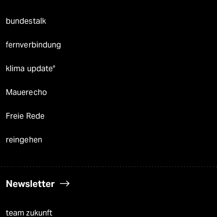
bundestalk
fernverbindung
klima update°
Mauerecho
Freie Rede
reingehen
Newsletter
team zukunft