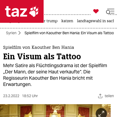

taz zahl ich
bergsteigen
usa unter trump
katzen
landtagswahl in sachs

taz zahl ich
Syrien
Spielfilm von Kaouther Ben Hania: Ein Visum als Tattoo
taz zahl ich
themen
Spielfilm von Kaouther Ben Hania
Ein Visum als Tattoo
politik
Mehr Satire als Flüchtlingsdrama ist der Spielfilm
öko
„Der Mann, der seine Haut verkaufte“. Die
Regisseurin Kaouther Ben Hania bricht mit
gesellschaft
Erwartungen.
kultur
23.2.2022
18:52 Uhr
teilen
sport