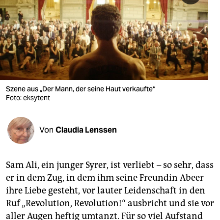
berlin
nord
wahrheit
verlag
verlag
Szene aus „Der Mann, der seine Haut verkaufte“
Foto: eksytent
veranstaltungen
shop
Von
Claudia Lenssen
fragen & hilfe
unterstützen
Sam Ali, ein junger Syrer, ist verliebt – so sehr, dass
er in dem Zug, in dem ihm seine Freundin Abeer
abo
ihre Liebe gesteht, vor lauter Leidenschaft in den
Ruf „Revolution, Revolution!“ ausbricht und sie vor
genossenschaft
aller Augen heftig umtanzt. Für so viel Aufstand