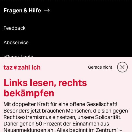
Fragen & Hilfe
Feedback
Aboservice
ePaper Login
taz
zahl ich
Gerade nicht

Downloads für Abonnierende
Links lesen, rechts
bekämpfen
© 2026 taz Verlags und Vertriebs GmbH
Mit doppelter Kraft für eine offene Gesellschaft!
Alle Rechte vorbehalten. Bei rechtlichen Fragen oder für Genehmigungen
wenden Sie sich bitte an
lizenzen@taz.de
Besonders jetzt brauchen Menschen, die sich gegen
Rechtsextremismus einsetzen, unsere Solidarität.
Daher gehen 50 Prozent der Einnahmen aus
Feedback
Redaktionsstatut
Kommune-Richtlinien
KI-
Neuanmeldungen an „Alles beginnt im Zentrum“ –