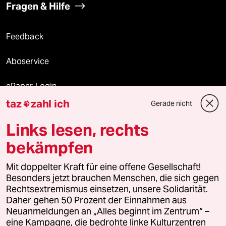
Fragen & Hilfe
Feedback
Aboservice
ePaper Login
taz
zahl ich
Gerade nicht

Downloads für Abonnierende
Links lesen, rechts
bekämpfen
© 2026 taz Verlags und Vertriebs GmbH
Mit doppelter Kraft für eine offene Gesellschaft!
Alle Rechte vorbehalten. Bei rechtlichen Fragen oder für Genehmigungen
wenden Sie sich bitte an
lizenzen@taz.de
Besonders jetzt brauchen Menschen, die sich gegen
Rechtsextremismus einsetzen, unsere Solidarität.
Daher gehen 50 Prozent der Einnahmen aus
Feedback
Redaktionsstatut
Kommune-Richtlinien
KI-
Neuanmeldungen an „Alles beginnt im Zentrum“ –
eine Kampagne, die bedrohte linke Kulturzentren