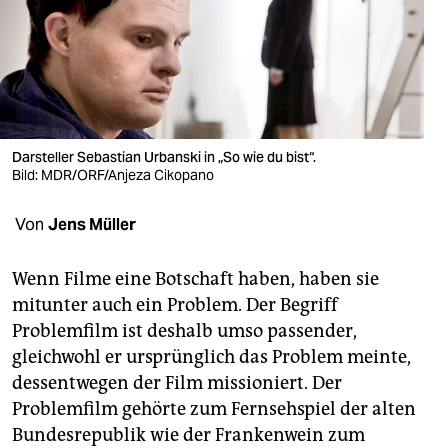
berlin
nord
wahrheit
verlag
Darsteller Sebastian Urbanski in „So wie du bist“.
verlag
Bild: MDR/ORF/Anjeza Cikopano
veranstaltungen
Von
Jens Müller
shop
Wenn Filme eine Botschaft haben, haben sie
fragen & hilfe
mitunter auch ein Problem. Der Begriff
Problemfilm ist deshalb umso passender,
unterstützen
gleichwohl er ursprünglich das Problem meinte,
abo
dessentwegen der Film missioniert. Der
Problemfilm gehörte zum Fernsehspiel der alten
genossenschaft
Bundesrepublik wie der Frankenwein zum