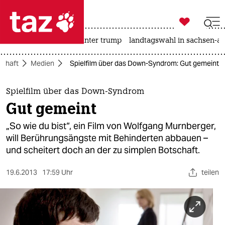

taz zahl ich
nahost-konflikt
usa unter trump
landtagswahl in sachsen-an

taz zahl ich
schaft
Medien
Spielfilm über das Down-Syndrom: Gut gemeint
taz zahl ich
themen
Spielfilm über das Down-Syndrom
Gut gemeint
politik
„So wie du bist“, ein Film von Wolfgang Murnberger,
öko
will Berührungsängste mit Behinderten abbauen –
und scheitert doch an der zu simplen Botschaft.
gesellschaft
19.6.2013
17:59 Uhr
teilen
kultur
sport