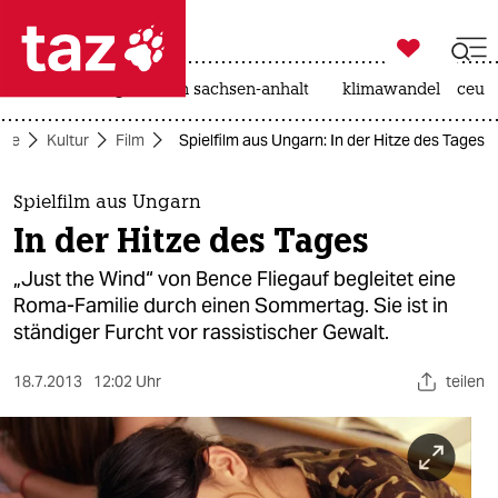

taz zahl ich
hitze
landtagswahl in sachsen-anhalt
klimawandel
ceut

taz zahl ich
ite
Kultur
Film
Spielfilm aus Ungarn: In der Hitze des Tages
taz zahl ich
themen
Spielfilm aus Ungarn
In der Hitze des Tages
politik
„Just the Wind“ von Bence Fliegauf begleitet eine
öko
Roma-Familie durch einen Sommertag. Sie ist in
ständiger Furcht vor rassistischer Gewalt.
gesellschaft
18.7.2013
12:02 Uhr
teilen
kultur
sport