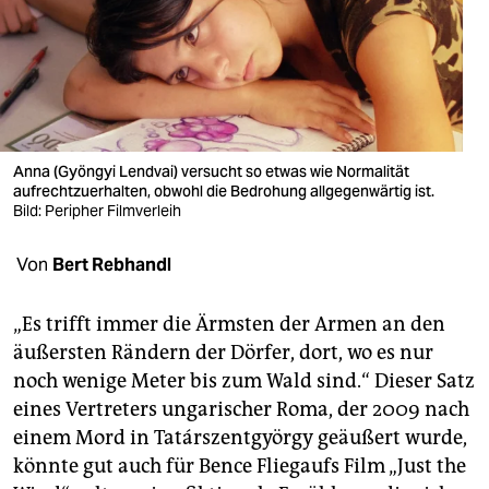
berlin
nord
wahrheit
verlag
Anna (Gyöngyi Lendvai) versucht so etwas wie Normalität
verlag
aufrechtzuerhalten, obwohl die Bedrohung allgegenwärtig ist.
Bild: Peripher Filmverleih
veranstaltungen
Von
Bert Rebhandl
shop
fragen & hilfe
„Es trifft immer die Ärmsten der Armen an den
äußersten Rändern der Dörfer, dort, wo es nur
unterstützen
noch wenige Meter bis zum Wald sind.“ Dieser Satz
abo
eines Vertreters ungarischer Roma, der 2009 nach
einem Mord in Tatárszentgyörgy geäußert wurde,
genossenschaft
könnte gut auch für Bence Fliegaufs Film „Just the