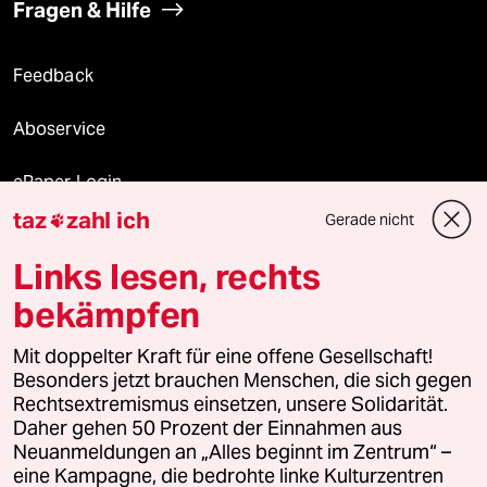
Fragen & Hilfe
Feedback
Aboservice
ePaper Login
taz
zahl ich
Gerade nicht

Downloads für Abonnierende
Links lesen, rechts
bekämpfen
© 2026 taz Verlags und Vertriebs GmbH
Mit doppelter Kraft für eine offene Gesellschaft!
Alle Rechte vorbehalten. Bei rechtlichen Fragen oder für Genehmigungen
wenden Sie sich bitte an
lizenzen@taz.de
Besonders jetzt brauchen Menschen, die sich gegen
Rechtsextremismus einsetzen, unsere Solidarität.
Daher gehen 50 Prozent der Einnahmen aus
Feedback
Redaktionsstatut
Kommune-Richtlinien
KI-
Neuanmeldungen an „Alles beginnt im Zentrum“ –
eine Kampagne, die bedrohte linke Kulturzentren