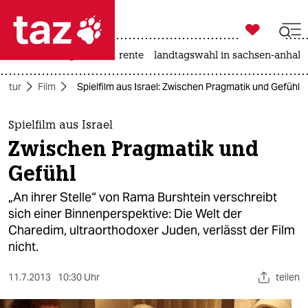

taz zahl ich
hitze
niedrigwasser
rente
landtagswahl in sachsen-anhalt

taz zahl ich
ultur
Film
Spielfilm aus Israel: Zwischen Pragmatik und Gefühl
taz zahl ich
themen
Spielfilm aus Israel
Zwischen Pragmatik und
politik
Gefühl
öko
„An ihrer Stelle“ von Rama Burshtein verschreibt
sich einer Binnenperspektive: Die Welt der
gesellschaft
Charedim, ultraorthodoxer Juden, verlässt der Film
nicht.
kultur
sport
11.7.2013
10:30 Uhr
teilen