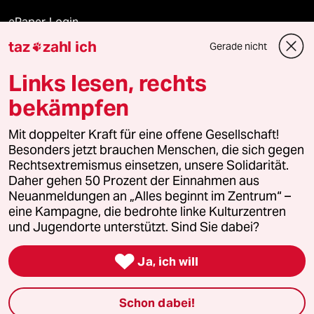
ePaper Login
taz
zahl ich
Gerade nicht

Downloads für Abonnierende
Links lesen, rechts
bekämpfen
© 2026 taz Verlags und Vertriebs GmbH
Alle Rechte vorbehalten. Bei rechtlichen Fragen oder für Genehmigungen
Mit doppelter Kraft für eine offene Gesellschaft!
wenden Sie sich bitte an
lizenzen@taz.de
Besonders jetzt brauchen Menschen, die sich gegen
Rechtsextremismus einsetzen, unsere Solidarität.
Daher gehen 50 Prozent der Einnahmen aus
Feedback
Redaktionsstatut
Kommune-Richtlinien
KI-
Neuanmeldungen an „Alles beginnt im Zentrum“ –
eine Kampagne, die bedrohte linke Kulturzentren
Leitlinie
Informant
Datenschutz
Impressum
AGB
und Jugendorte unterstützt. Sind Sie dabei?
Seitenwende
Einwilligungen widerrufen (Ads)

Ja, ich will
Schon dabei!