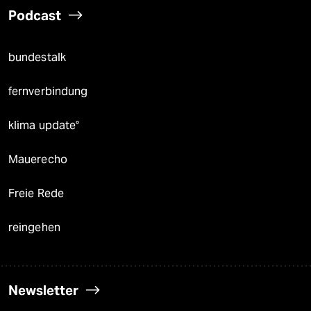
Podcast
bundestalk
fernverbindung
klima update°
Mauerecho
Freie Rede
reingehen
Newsletter