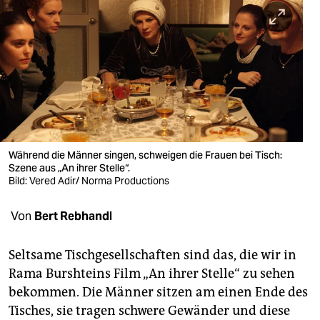
berlin
nord
wahrheit
verlag
verlag
veranstaltungen
Während die Männer singen, schweigen die Frauen bei Tisch:
Szene aus „An ihrer Stelle“.
shop
Bild: Vered Adir/ Norma Productions
fragen & hilfe
Von
Bert Rebhandl
unterstützen
Seltsame Tischgesellschaften sind das, die wir in
abo
Rama Burshteins Film „An ihrer Stelle“ zu sehen
bekommen. Die Männer sitzen am einen Ende des
genossenschaft
Tisches, sie tragen schwere Gewänder und diese