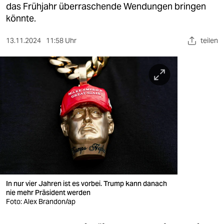
berlin
das Frühjahr überraschende Wendungen bringen
könnte.
nord
13.11.2024
11:58 Uhr
teilen
wahrheit
verlag
verlag
veranstaltungen
shop
fragen & hilfe
unterstützen
In nur vier Jahren ist es vorbei. Trump kann danach
abo
nie mehr Präsident werden
Foto: Alex Brandon/ap
genossenschaft