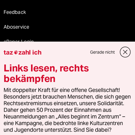
Feedback
Aboservice
ePaper Login
taz
zahl ich
Gerade nicht

Downloads für Abonnierende
Links lesen, rechts
bekämpfen
© 2026 taz Verlags und Vertriebs GmbH
Mit doppelter Kraft für eine offene Gesellschaft!
Alle Rechte vorbehalten. Bei rechtlichen Fragen oder für Genehmigungen
wenden Sie sich bitte an
lizenzen@taz.de
Besonders jetzt brauchen Menschen, die sich gegen
Rechtsextremismus einsetzen, unsere Solidarität.
Daher gehen 50 Prozent der Einnahmen aus
Feedback
Redaktionsstatut
Kommune-Richtlinien
KI-
Neuanmeldungen an „Alles beginnt im Zentrum“ –
eine Kampagne, die bedrohte linke Kulturzentren
Leitlinie
Informant
Datenschutz
Impressum
AGB
und Jugendorte unterstützt. Sind Sie dabei?