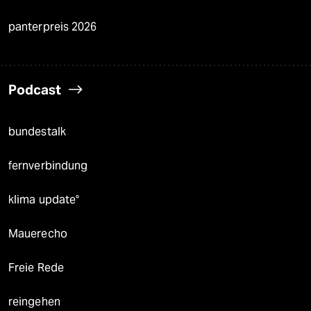
panterpreis 2026
Podcast
bundestalk
fernverbindung
klima update°
Mauerecho
Freie Rede
reingehen