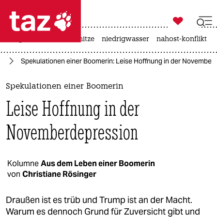

taz zahl ich
krieg in der ukraine
hitze
niedrigwasser
nahost-konflikt

taz zahl ich
en
Spekulationen einer Boomerin: Leise Hoffnung in der November
taz zahl ich
themen
Spekulationen einer Boomerin
Leise Hoffnung in der
politik
Novemberdepression
öko
gesellschaft
Kolumne
Aus dem Leben einer Boomerin
kultur
von
Christiane Rösinger
sport
Draußen ist es trüb und Trump ist an der Macht.
Warum es dennoch Grund für Zuversicht gibt und