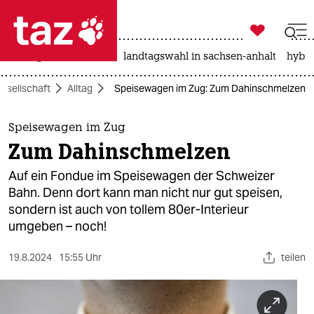

taz zahl ich
niedrigwasser
rente
landtagswahl in sachsen-anhalt
hybri

taz zahl ich
esellschaft
Alltag
Speisewagen im Zug: Zum Dahinschmelzen
taz zahl ich
themen
Speisewagen im Zug
Zum Dahinschmelzen
politik
Auf ein Fondue im Speisewagen der Schweizer
öko
Bahn. Denn dort kann man nicht nur gut speisen,
sondern ist auch von tollem 80er-Interieur
gesellschaft
umgeben – noch!
kultur
19.8.2024
15:55 Uhr
teilen
sport