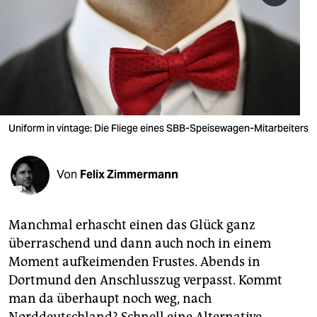
berlin
nord
wahrheit
verlag
verlag
Uniform in vintage: Die Fliege eines SBB-Speise­wagen-­Mitarbeiters
veranstaltungen
Von
Felix Zimmermann
shop
fragen & hilfe
Manchmal erhascht einen das Glück ganz
unterstützen
überraschend und dann auch noch in einem
Moment aufkeimenden Frustes. Abends in
abo
Dortmund den Anschlusszug verpasst. Kommt
genossenschaft
man da überhaupt noch weg, nach
Norddeutschland? Schnell eine Alternative