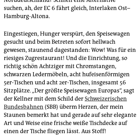
epaper login
suchen, ah, der EC 6 fährt gleich, Interlaken Ost–
Hamburg-Altona.
Eingestiegen, Hunger verspürt, den Speisewagen
gesucht und beim Betreten sofort hellwach
gewesen, staunend dagestanden: Wow! Was für ein
riesiges Zugrestaurant! Und die Einrichtung, so
richtig schön Achtziger mit Chromstangen,
schwarzen Ledermöbeln, acht huf­eisenförmigen
5er-Tischen und acht 2er-Tischen, insgesamt 56
Sitzplätze. „Der größte Speisewagen Europas“, sagt
der Kellner mit dem Schild der
Schweizerischen
Bundesbahnen
(SBB) überm Herzen, der mein
Staunen bemerkt hat und gerade auf sehr elegante
Art und Weise eine frische weiße Tischdecke auf
einen der Tische fliegen lässt. Aus Stoff!