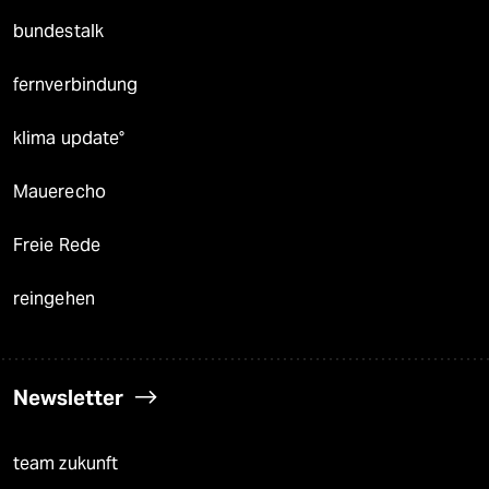
bundestalk
fernverbindung
klima update°
Mauerecho
Freie Rede
reingehen
Newsletter
team zukunft