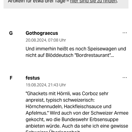
Artikeln für etwa drei Tage –
hier sind sie zu finden
.
Gothograecus
G
20.08.2024
,
07:08 Uhr
Und immerhin heißt es noch Speisewagen und
nicht auf Blöddeutsch "Bordrestaurant"...
festus
F
19.08.2024
,
21:43 Uhr
"Ghackets mit Hörnli, was Corboz sehr
anpreist, typisch schweizerisch:
Hörnchennudeln, Hackfleischsauce und
Apfelmus." Wird auch von der Schweizer Armee
gekocht, wo die Bundeswehr Erbsensuppe
anbieten würde. Auch da sehe ich eine gewisse