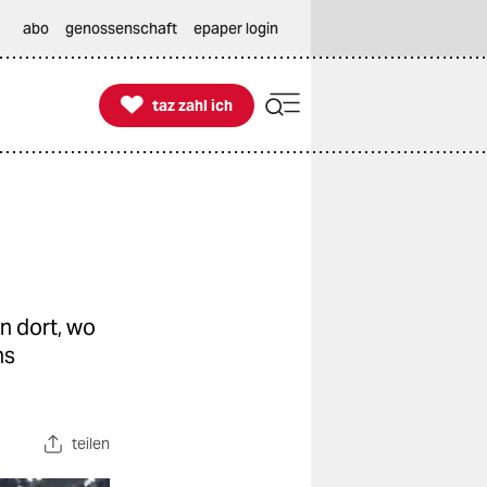
abo
genossenschaft
epaper login

taz zahl ich
taz zahl ich
n dort, wo
ns
teilen