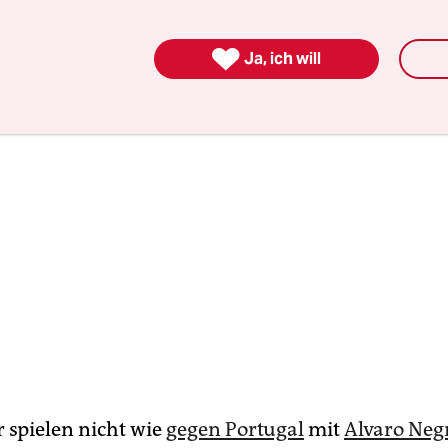
nd später
Mario Balotelli
) können es.

Ja, ich will
r spielen nicht wie
gegen Portugal
mit
Alvaro Neg