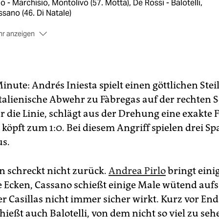
lo - Marchisio, Montolivo (57. Motta), De Rossi - Balotelli,
sano (46. Di Natale)
r anzeigen
hiedsrichter:
Pedro Proenca (Portugal)
schauer:
63.170 in Kiew
inute: Andrés Iniesta spielt einen göttlichen Stei
e:
1:0 Silva (14.), 2:0 Alba (41.), 3:0 Torres (84.), 4:0 Mata (88.)
talienische Abwehr zu Fàbregas auf der rechten S
lbe Karten:
Piqué - Barzagl
ur die Linie, schlägt aus der Drehung eine exakte
sondere Vorkommnisse:
Thiago Motta muss in der 61. Minu
 köpft zum 1:0. Bei diesem Angriff spielen drei Sp
letzt vom Platz. Italien spielt mit zehn Mann weiter, da das
us.
wechselkontingent erschöpft ist.
anien wird nach 1964 und 2008 zum dritten Mal Europameist
en schreckt nicht zurück.
Andrea Pirlo
bringt eini
 zieht gleich mit dem dreimaligen Titelträger Deutschland. A
te Mannschaft der Welt gewinnen die Spanier drei bedeuten
e Ecken, Cassano schießt einige Male wütend aufs
ballturniere hintereinander.
r Casillas nicht immer sicher wirkt. Kurz vor End
hießt auch Balotelli, von dem nicht so viel zu sehe