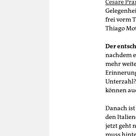
Cesare Pra
Gelegenhei
frei vorm T
Thiago Mot
Der entsc
nachdem er
mehr weite
Erinnerung:
Unterzahl?
können auch
Danach ist
den Italie
jetzt geht 
muss hinte