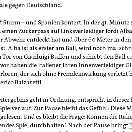
ale gegen Deutschland
.
ft Sturm – und Spanien kontert. In der 41. Minute 
einen Zuckerpass auf Linksverteidiger Jordi Alba
er Abwehr entdeckt hat und über 60 Meter in de
ist. Alba ist als erster am Ball, wird noch mal schn
 Tor von Gianluigi Buffon und schiebt den Ball co
uvor haben die Italiener ihren Innenverteidiger G
erloren, der sich ohne Fremdeinwirkung verletzt h
rico Balzaretti.
itergebnis geht in Ordnung, entspricht in dieser
pielverlauf. Zur Pause bleibt das Gefühl: Diese M
gelesen. Und es bleibt die Frage: Können die Itali
endes Spiel durchhalten? Nach der Pause bringt