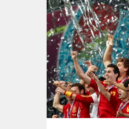
berlin
nord
wahrheit
verlag
verlag
veranstaltungen
shop
fragen & hilfe
unterstützen
abo
genossenschaft