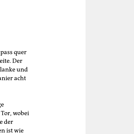
lpass quer
eite. Der
 Flanke und
te
anier acht
er
ge
ls
de
 Tor, wobei
e der
n ist wie