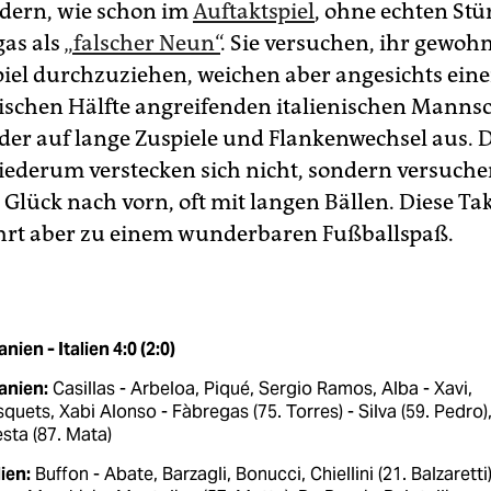
dern, wie schon im
Auftaktspiel
, ohne echten St
gas als
„falscher Neun“
. Sie versuchen, ihr gewoh
iel durchzuziehen, weichen aber angesichts einer
ischen Hälfte angreifenden italienischen Manns
er auf lange Zuspiele und Flankenwechsel aus. D
wiederum verstecken sich nicht, sondern versuch
Glück nach vorn, oft mit langen Bällen. Diese Takt
ührt aber zu einem wunderbaren Fußballspaß.
nien - Italien 4:0 (2:0)
anien:
Casillas - Arbeloa, Piqué, Sergio Ramos, Alba - Xavi,
quets, Xabi Alonso - Fàbregas (75. Torres) - Silva (59. Pedro)
esta (87. Mata)
lien:
Buffon - Abate, Barzagli, Bonucci, Chiellini (21. Balzaretti)