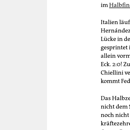
im
Halbfin
Italien läu
Hernández 
Lücke in d
gesprintet 
allein vorm
Eck. 2:0! Z
Chiellini v
kommt Fede
Das Halbze
nicht dem S
noch nicht 
kräftezehr