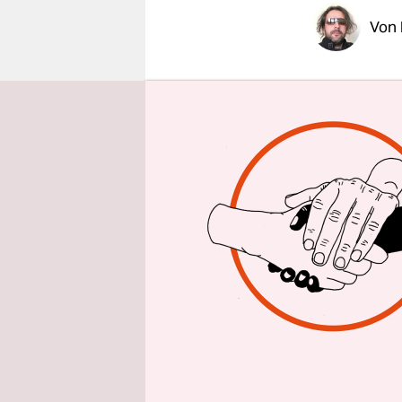
epaper login
Von
Das Spiel:
zwischen S
Finale aber
bieten hatt
abwechslung
Großartig i
Ballbesitzw
die beiden
für das Niv
und zwingt
spanische