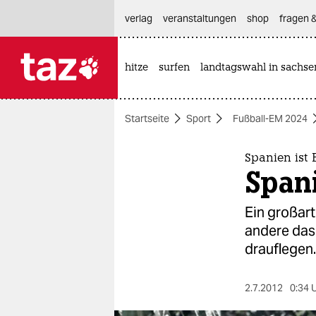
hautnavigation anspringen
hauptinhalt anspringen
footer anspringen
verlag
veranstaltungen
shop
fragen &
hitze
surfen
landtagswahl in sachse

taz zahl ich
taz zahl ich
Startseite
Sport
Fußball-EM 2024
themen
politik
Spanien ist
Spani
öko
Ein großart
gesellschaft
andere das
drauflegen.
kultur
sport
2.7.2012
0:34 