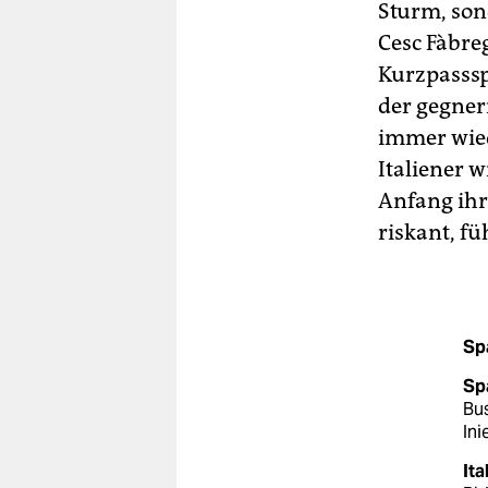
Sturm, son
Cesc Fàbre
Kurzpasssp
der gegner
immer wied
Italiener 
Anfang ihr 
riskant, f
Spa
Sp
Bus
Ini
Ita