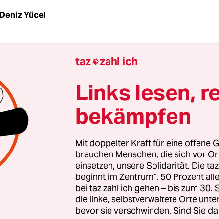
Deniz Yücel
Mit einem Wort: großartig! Schon das
Vorrundens
taz
zahl ich

panien und Italien war eines der besten des Turn
 übertrifft alles, was diese – insgesamt recht gut
Links lesen, r
e. Und ganz nebenbei ist es zeitweilig das beste u
bekämpfen
sreichste Turnierfinale seit – Gott allein weiß, 
st namentlich die erste Halbzeit: Schnelle Spielz
Mit doppelter Kraft für eine offene G
echsel, selbst die auffällig vielen Abspiel- und St
brauchen Menschen, die sich vor O
einsetzen, unsere Solidarität. Die ta
 Mannschaften unterlaufen, sprechen nicht gege
beginnt im Zentrum“. 50 Prozent a
eau dieser Partie. Man setzt sich gegenseitig unt
bei taz zahl ich gehen – bis zum 30
 den Anderen zu Fehlern. Einen Gerard Piqué in 
die linke, selbstverwaltete Orte unte
bevor sie verschwinden. Sind Sie da
n Abwehr muss man erstmal tunneln können.
An