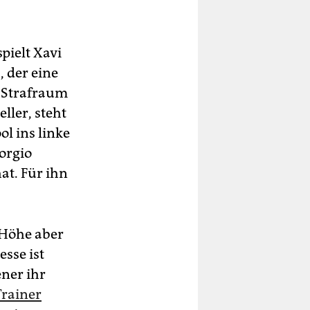
spielt Xavi
, der eine
n Strafraum
eller, steht
ol ins linke
iorgio
at. Für ihn
 Höhe aber
esse ist
ener ihr
Trainer