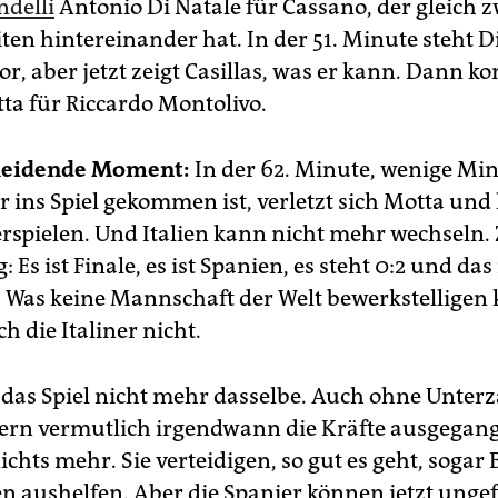
ndelli
Antonio Di Natale für Cassano, der gleich z
ten hintereinander hat. In der 51. Minute steht D
or, aber jetzt zeigt Casillas, was er kann. Dann 
ta für Riccardo Montolivo.
heidende Moment:
In der 62. Minute, wenige Mi
 ins Spiel gekommen ist, verletzt sich Motta und
rspielen. Und Italien kann nicht mehr wechseln.
 Es ist Finale, es ist Spanien, es steht 0:2 und das
 Was keine Mannschaft der Welt bewerkstelligen 
 die Italiner nicht.
 das Spiel nicht mehr dasselbe. Auch ohne Unter
nern vermutlich irgendwann die Kräfte ausgegang
nichts mehr. Sie verteidigen, so gut es geht, sogar B
n aushelfen. Aber die Spanier können jetzt ungef