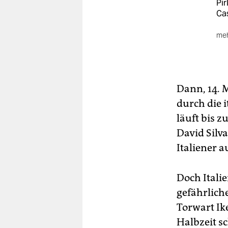
Pir
Cas
meh
Sc
Zu
Dann, 14. M
Tor
durch die i
Ge
läuft bis z
Be
David Silva
ver
Italiener a
Aus
Sp
Doch Itali
und
ers
gefährlich
Fuß
Torwart Ike
Halbzeit sc