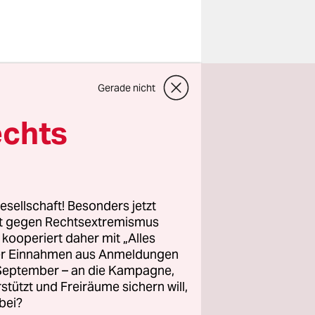
piel
Gerade nicht
iers. Das
e – EM zu
echts
nd
seit wann.
üge, häufige
esellschaft! Besonders jetzt
ockfehler,
rt gegen Rechtsextremismus
z kooperiert daher mit „Alles
n, sondern
ller Einnahmen aus Anmeldungen
er Druck
. September – an die Kampagne,
der
rstützt und Freiräume sichern will,
bei?
tonio