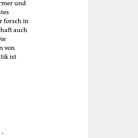
ürmer und
ntes
 forsch in
chaft auch
ie
en von
ik ist
,
 -