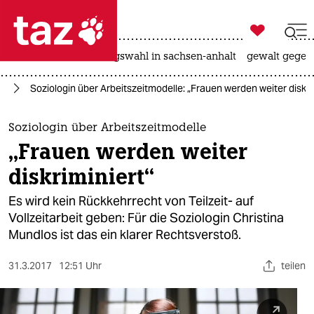

taz zahl ich
hitze
surfen
landtagswahl in sachsen-anhalt
gewalt gegen

taz zahl ich
it
Soziologin über Arbeitszeitmodelle: „Frauen werden weiter diskri
taz zahl ich
themen
Soziologin über Arbeitszeitmodelle
„Frauen werden weiter
politik
diskriminiert“
öko
Es wird kein Rückkehrrecht von Teilzeit- auf
Vollzeitarbeit geben: Für die Soziologin Christina
gesellschaft
Mundlos ist das ein klarer Rechtsverstoß.
kultur
31.3.2017
12:51 Uhr
teilen
sport