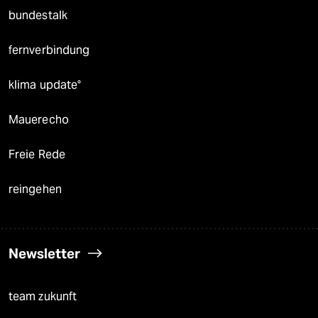
bundestalk
fernverbindung
klima update°
Mauerecho
Freie Rede
reingehen
Newsletter
team zukunft