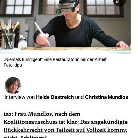
berlin
nord
wahrheit
verlag
verlag
„Niemals kündigen!“ Eine Restauratorin bei der Arbeit
Foto: dpa
veranstaltungen
shop
fragen & hilfe
Interview von
Heide Oestreich
und
Christina Mundlos
unterstützen
taz: Frau Mundlos, nach dem
abo
Koalitionsausschuss ist klar: Das angekündigte
genossenschaft
Rückkehrrecht von Teilzeit auf Vollzeit kommt
nicht
. Schlimm?