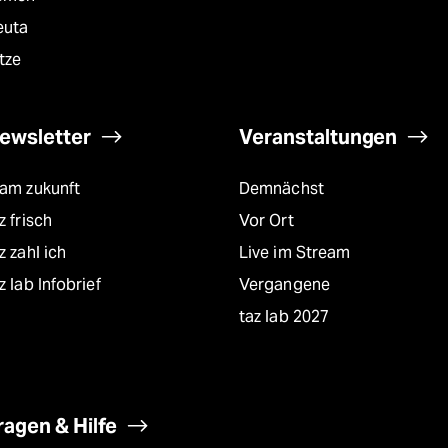
euta
tze
ewsletter
Veranstaltungen
eam zukunft
Demnächst
z frisch
Vor Ort
z zahl ich
Live im Stream
z lab Infobrief
Vergangene
taz lab 2027
ragen & Hilfe