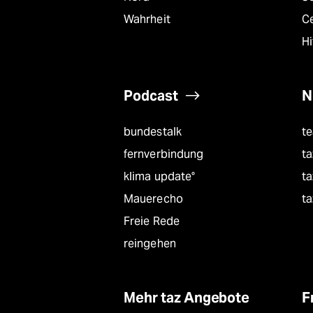
Wahrheit
C
Hi
Podcast
N
bundestalk
t
fernverbindung
ta
klima update°
ta
Mauerecho
ta
Freie Rede
reingehen
Mehr taz Angebote
F