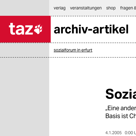
hautnavigation anspringen
hauptinhalt anspringen
footer anspringen
verlag
veranstaltungen
shop
fragen &
archiv-artikel

taz zahl ich
taz zahl ich
sozialforum in erfurt
themen
politik
öko
Sozi
gesellschaft
„Eine ander
kultur
Basis ist C
sport
4.1.2005
0:00 