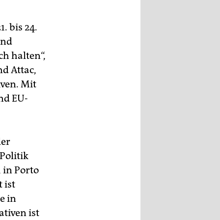
. bis 24.
und
ch halten“,
nd Attac,
ven. Mit
und EU-
ler
Politik
 in Porto
 ist
e in
tiven ist