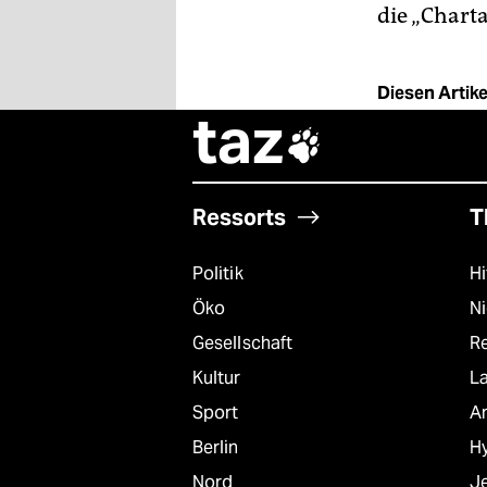
epaper login
die „Charta
Diesen Artikel
taz

Ressorts
T
Politik
Hi
Öko
N
Gesellschaft
R
Kultur
L
Sport
A
Berlin
Hy
Nord
J