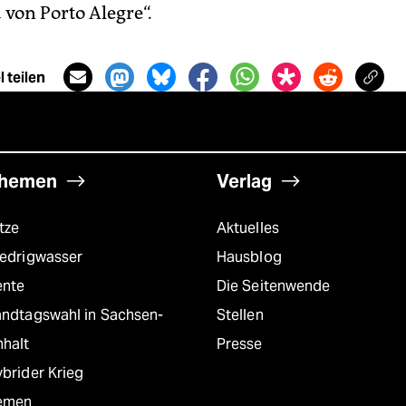
 von Porto Alegre“.
 teilen
hemen
Verlag
tze
Aktuelles
iedrigwasser
Hausblog
ente
Die Seitenwende
andtagswahl in Sachsen-
Stellen
nhalt
Presse
brider Krieg
emen