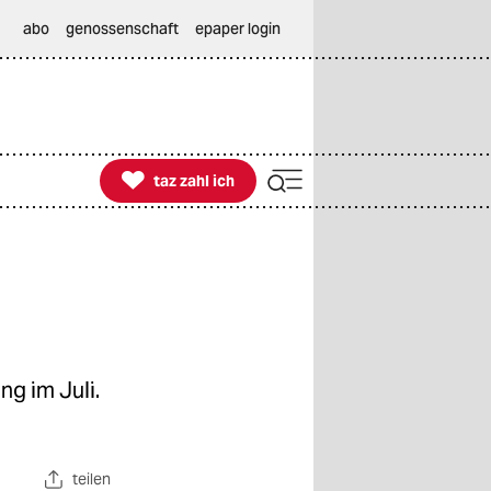
abo
genossenschaft
epaper login

taz zahl ich
taz zahl ich
ng im Juli.
teilen