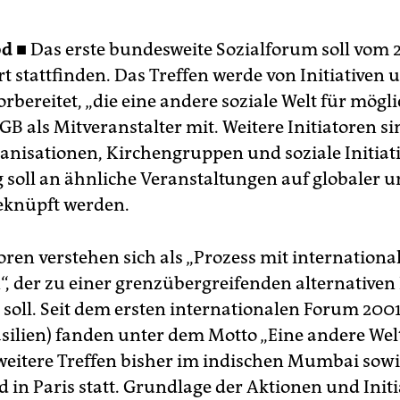
d ■
Das erste bundesweite Sozialforum soll vom 21
urt stattfinden. Das Treffen werde von Initiativen 
bereitet, „die eine andere soziale Welt für mögli
DGB als Mitveranstalter mit. Weitere Initiatoren si
nisationen, Kirchengruppen und soziale Initiati
 soll an ähnliche Veranstaltungen auf globaler 
eknüpft werden.
oren verstehen sich als „Prozess mit internationa
, der zu einer grenzübergreifenden alternativen 
 soll. Seit dem ersten internationalen Forum 2001
asilien) fanden unter dem Motto „Eine andere Welt
weitere Treffen bisher im indischen Mumbai sowi
 in Paris statt. Grundlage der Aktionen und Initia