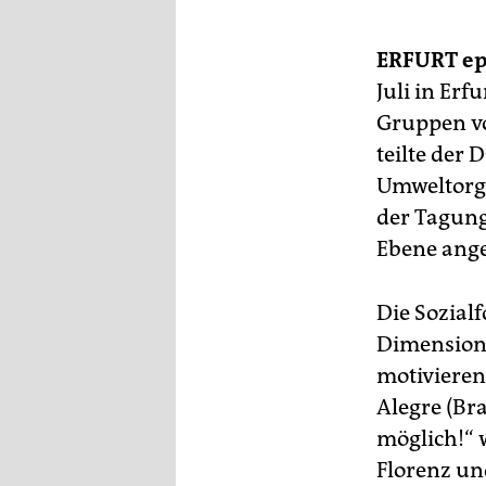
berlin
nord
ERFURT
ep
Juli in Erf
wahrheit
Gruppen vor
verlag
teilte der 
Umweltorga
verlag
der Tagung
veranstaltungen
Ebene ang
shop
Die Sozialf
fragen & hilfe
Dimension“
unterstützen
motivieren
Alegre (Br
abo
möglich!“ 
genossenschaft
Florenz und