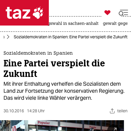

taz zahl ich
hitze
surfen
landtagswahl in sachsen-anhalt
gewalt gegen

taz zahl ich
opa
Sozialdemokraten in Spanien: Eine Partei verspielt die Zukunft
taz zahl ich
themen
Sozialdemokraten in Spanien
Eine Partei verspielt die
politik
Zukunft
öko
Mit ihrer Enthaltung verhelfen die Sozialisten dem
Land zur Fortsetzung der konservativen Regierung.
gesellschaft
Das wird viele linke Wähler verärgern.
kultur
30.10.2016
14:28 Uhr
teilen
sport