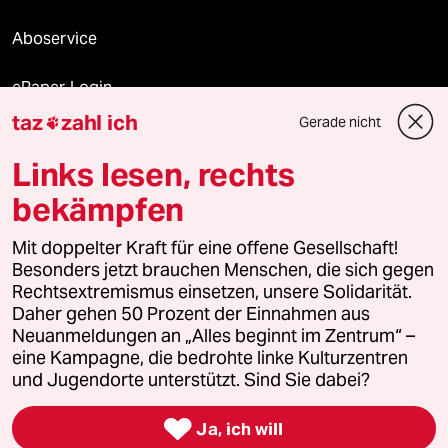
Aboservice
ePaper Login
taz
zahl ich
Gerade nicht

Downloads für Abonnierende
Links lesen, rechts
bekämpfen
© 2026 taz Verlags und Vertriebs GmbH
Alle Rechte vorbehalten. Bei rechtlichen Fragen oder für Genehmigungen
Mit doppelter Kraft für eine offene Gesellschaft!
wenden Sie sich bitte an
lizenzen@taz.de
Besonders jetzt brauchen Menschen, die sich gegen
Rechtsextremismus einsetzen, unsere Solidarität.
Daher gehen 50 Prozent der Einnahmen aus
Feedback
Redaktionsstatut
Kommune-Richtlinien
KI-
Neuanmeldungen an „Alles beginnt im Zentrum“ –
eine Kampagne, die bedrohte linke Kulturzentren
Leitlinie
Informant
Datenschutz
Impressum
AGB
und Jugendorte unterstützt. Sind Sie dabei?
Seitenwende
Einwilligungen widerrufen (Ads)

Ja, ich will