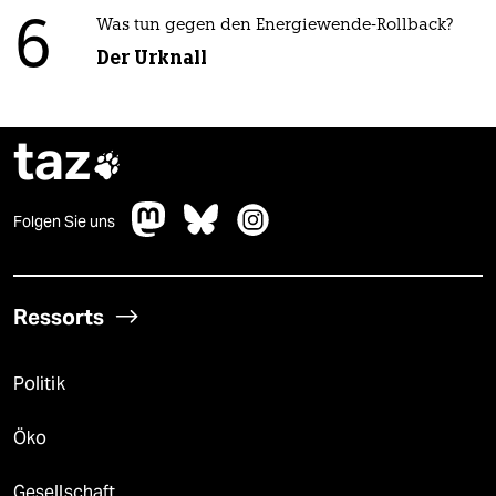
6
Was tun gegen den Energiewende-Rollback?
Der Urknall
taz

Folgen Sie uns
Ressorts
Politik
Öko
Gesellschaft