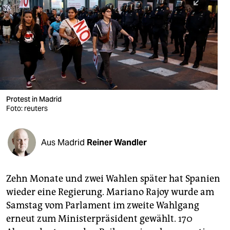
berlin
nord
wahrheit
verlag
verlag
Protest in Madrid
Foto: reuters
veranstaltungen
shop
Aus Madrid
Reiner Wandler
fragen & hilfe
unterstützen
Zehn Monate und zwei Wahlen später hat Spanien
wieder eine Regierung. Mariano Rajoy wurde am
abo
Samstag vom Parlament im zweite Wahlgang
genossenschaft
erneut zum Ministerpräsident gewählt. 170