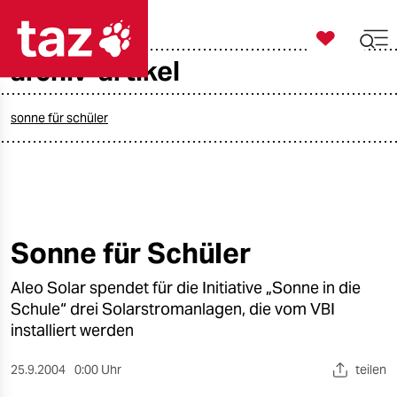

taz zahl ich
archiv-artikel

taz zahl ich
taz zahl ich
sonne für schüler
themen
politik
öko
Sonne für Schüler
gesellschaft
Aleo Solar spendet für die Initiative „Sonne in die
Schule“ drei Solarstromanlagen, die vom VBI
kultur
installiert werden
sport
25.9.2004
0:00 Uhr
teilen