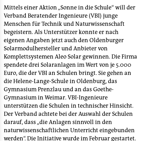
berlin
Mittels einer Aktion „Sonne in die Schule“ will der
nord
Verband Beratender Ingenieure (VBI) junge
Menschen für Technik und Naturwissenschaft
wahrheit
begeistern. Als Unterstützer konnte er nach
eigenen Angaben jetzt auch den Oldenburger
verlag
Solarmodulhersteller und Anbieter von
verlag
Komplettsystemen Aleo Solar gewinnen. Die Firma
spendete drei Solaranlagen im Wert von je 5.000
veranstaltungen
Euro, die der VBI an Schulen bringt. Sie gehen an
shop
die Helene-Lange-Schule in Oldenburg, das
Gymnasium Prenzlau und an das Goethe-
fragen & hilfe
Gymnasium in Weimar. VBI-Ingenieure
unterstützen
unterstützen die Schulen in technischer Hinsicht.
Der Verband achtete bei der Auswahl der Schulen
abo
darauf, dass „die Anlagen sinnvoll in den
genossenschaft
naturwissenschaftlichen Unterricht eingebunden
werden“. Die Initiative wurde im Februar gestartet.