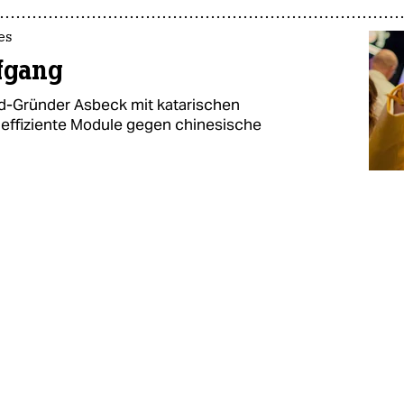
es
fgang
ld-Gründer Asbeck mit katarischen
heffiziente Module gegen chinesische