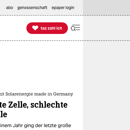
abo
genossenschaft
epaper login

taz zahl ich
taz zahl ich
mit Solarenergie made in Germany
e Zelle, schlechte
le
einem Jahr ging der letzte große