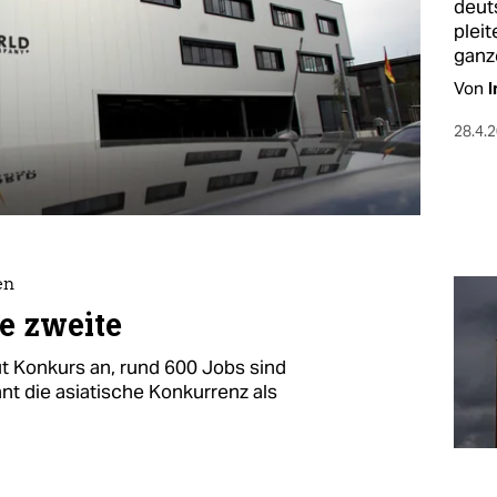
deut
plei
ganz
Von
I
28.4.
en
ie zweite
ut Konkurs an, rund 600 Jobs sind
t die asiatische Konkurrenz als