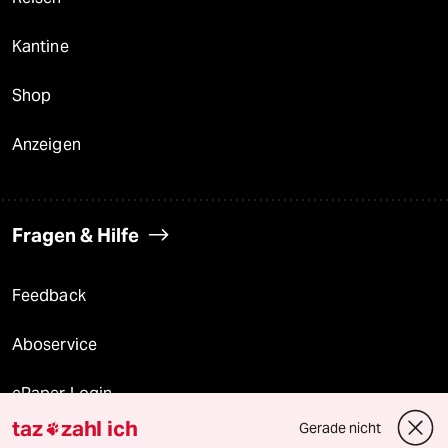
Kantine
Shop
Anzeigen
Fragen & Hilfe
Feedback
Aboservice
ePaper Login
taz
zahl ich
Gerade nicht

Downloads für Abonnierende