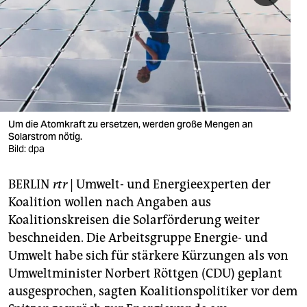
berlin
nord
wahrheit
verlag
verlag
Um die Atomkraft zu ersetzen, werden große Mengen an
Solarstrom nötig.
veranstaltungen
Bild: dpa
shop
BERLIN
rtr
| Umwelt- und Energieexperten der
fragen & hilfe
Koalition wollen nach Angaben aus
Koalitionskreisen die Solarförderung weiter
unterstützen
beschneiden. Die Arbeitsgruppe Energie- und
Umwelt habe sich für stärkere Kürzungen als von
abo
Umweltminister Norbert Röttgen (CDU) geplant
genossenschaft
ausgesprochen, sagten Koalitionspolitiker vor dem