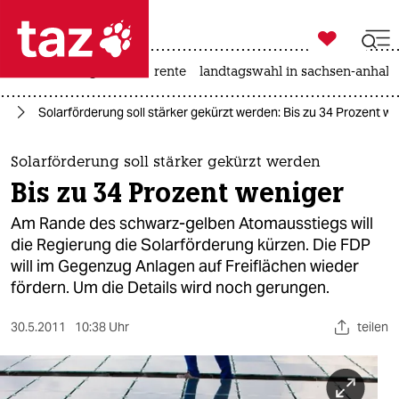

taz zahl ich
hitze
niedrigwasser
rente
landtagswahl in sachsen-anhalt

taz zahl ich
ie
Solarförderung soll stärker gekürzt werden: Bis zu 34 Prozent w
taz zahl ich
themen
Solarförderung soll stärker gekürzt werden
Bis zu 34 Prozent weniger
politik
Am Rande des schwarz-gelben Atomausstiegs will
öko
die Regierung die Solarförderung kürzen. Die FDP
will im Gegenzug Anlagen auf Freiflächen wieder
gesellschaft
fördern. Um die Details wird noch gerungen.
kultur
30.5.2011
10:38 Uhr
teilen
sport