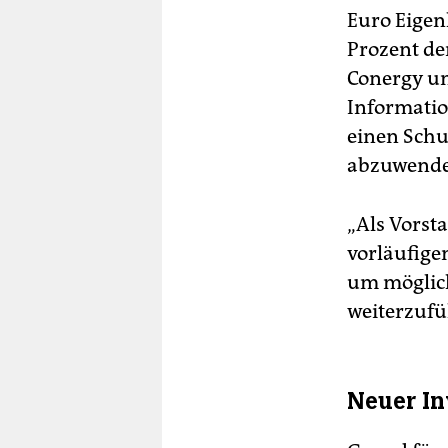
Euro Eigen
Prozent de
Conergy un
Informatio
einen Schu
abzuwende
„Als Vorst
vorläufige
um möglich
weiterzufü
Neuer In