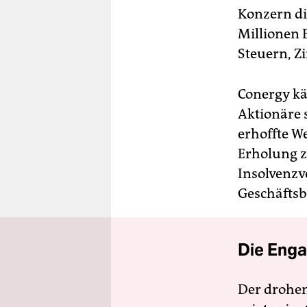
Konzern die
Millionen 
Steuern, Z
Conergy kä
Aktionäre 
erhoffte W
Erholung z
Insolvenzv
Geschäftsb
Die Enga
Der drohe