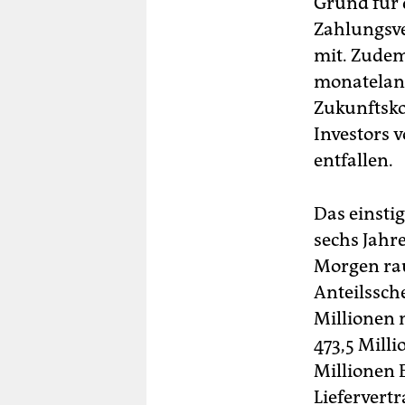
Grund für d
Zahlungsve
mit. Zudem
monatelang
Zukunftsko
Investors 
entfallen.
Das einsti
sechs Jahr
Morgen rau
Anteilssch
Millionen 
473,5 Milli
Millionen 
Liefervert