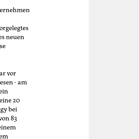
nternehmen
orgelegtes
nes neuen
se
ar vor
wesen - am
ein
eine 20
gy bei
 von 83
 einem
dem