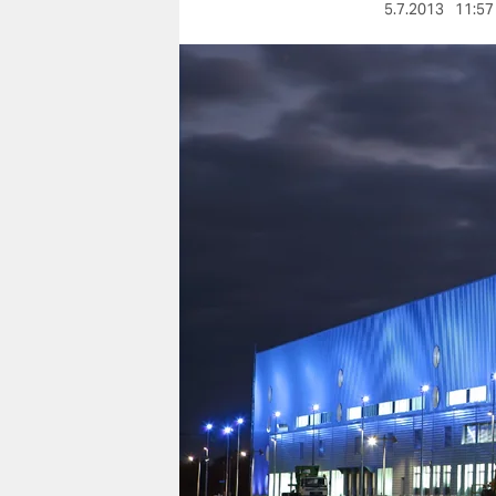
berlin
5.7.2013
11:57
nord
wahrheit
verlag
verlag
veranstaltungen
shop
fragen & hilfe
unterstützen
abo
genossenschaft