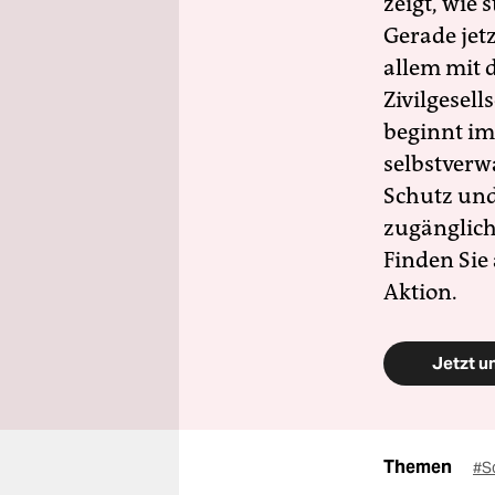
zeigt, wie
Gerade jet
allem mit d
Zivilgesell
beginnt im
selbstverw
Schutz und 
zugänglich
Finden Sie
Aktion.
Jetzt u
Themen
#S