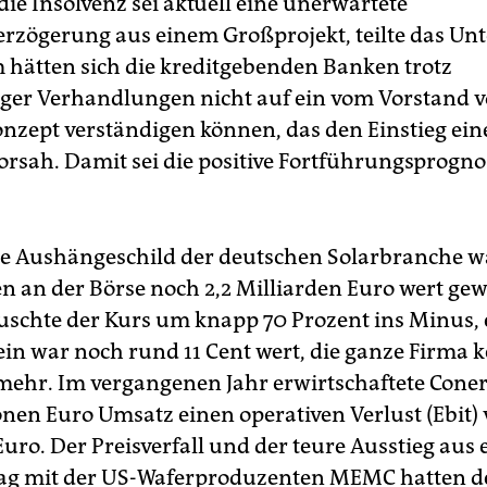
ie Insolvenz sei aktuell eine unerwartete
rzögerung aus einem Großprojekt, teilte das U
 hätten sich die kreditgebenden Banken trotz
er Verhandlungen nicht auf ein vom Vorstand v
nzept verständigen können, das den Einstieg ei
vorsah. Damit sei die positive Fortführungsprogno
ge Aushängeschild der deutschen Solarbranche w
en an der Börse noch 2,2 Milliarden Euro wert ge
schte der Kurs um knapp 70 Prozent ins Minus, 
ein war noch rund 11 Cent wert, die ganze Firma k
mehr. Im vergangenen Jahr erwirtschaftete Coner
onen Euro Umsatz einen operativen Verlust (Ebit)
Euro. Der Preisverfall und der teure Ausstieg aus
rag mit der US-Waferproduzenten MEMC hatten 