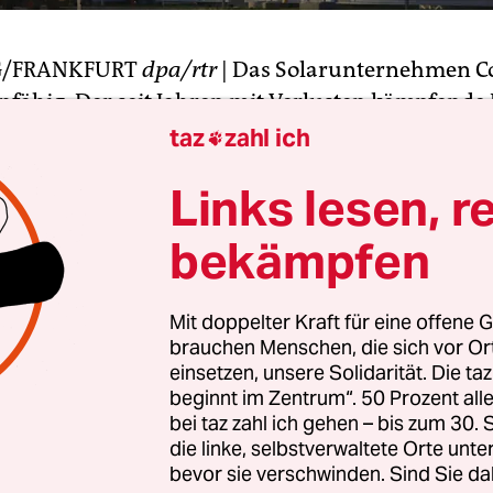
/FRANKFURT
dpa/rtr
| Das Solarunternehmen Co
fähig. Der seit Jahren mit Verlusten kämpfende
 5. Juli beim Hamburger Amtsgericht einen Antrag
taz
zahl ich

eines Insolvenzverfahrens. Betroffen sind alle wi
Links lesen, r
Tochtergesellschaften mit insgesamt rund 800 d
beiter, sagte eine Sprecherin.
bekämpfen
sen zufolge hatte das Management die Nacht übe
Mit doppelter Kraft für eine offene G
 mit Banken um die Zukunft des Unternehmens g
brauchen Menschen, die sich vor O
ung scheiterte aber: Einer der zehn an den Gespr
einsetzen, unsere Solidarität. Die ta
n Kreditgeber habe seine Zustimmung verweigert, t
beginnt im Zentrum“. 50 Prozent a
t.
bei taz zahl ich gehen – bis zum 30
die linke, selbstverwaltete Orte unte
bevor sie verschwinden. Sind Sie da