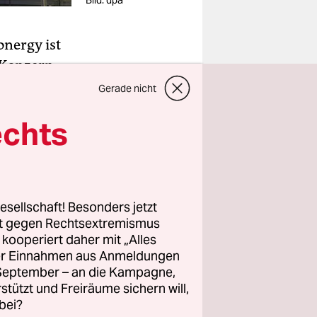
Bild: dpa
nergy ist
 Konzern
 auf
Gerade nicht
chtigen
echts
er knapp
r
esellschaft! Besonders jetzt
erungen.
rt gegen Rechtsextremismus
ächen
z kooperiert daher mit „Alles
eilte
ller Einnahmen aus Anmeldungen
. September – an die Kampagne,
rstützt und Freiräume sichern will,
bei?