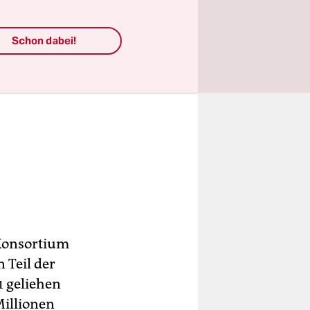
Schon dabei!
 Konsortium
 Teil der
1 geliehen
Millionen