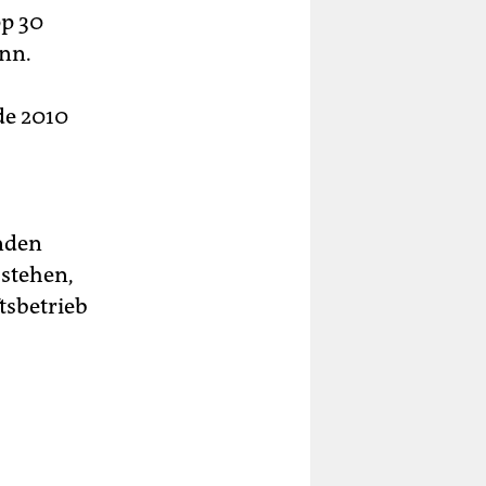
pp 30
nn.
de 2010
enden
 stehen,
tsbetrieb