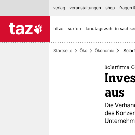
hautnavigation anspringen
hauptinhalt anspringen
footer anspringen
verlag
veranstaltungen
shop
fragen &
hitze
surfen
landtagswahl in sachse

taz zahl ich
taz zahl ich
Startseite
Öko
Ökonomie
Solarf
themen
politik
Solarfirma C
Inves
öko
aus
gesellschaft
Die Verhan
kultur
des Konzern
Unternehme
sport