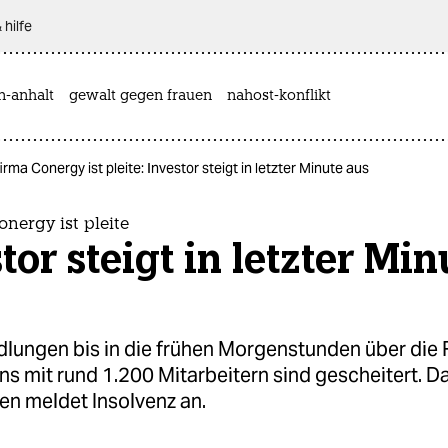
 hilfe
n-anhalt
gewalt gegen frauen
nahost-konflikt
irma Conergy ist pleite: Investor steigt in letzter Minute aus
onergy ist pleite
tor steigt in letzter Min
dlungen bis in die frühen Morgenstunden über die
s mit rund 1.200 Mitarbeitern sind gescheitert. D
n meldet Insolvenz an.