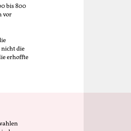
00 bis 800
n vor
die
nicht die
ie erhoffte
wahlen