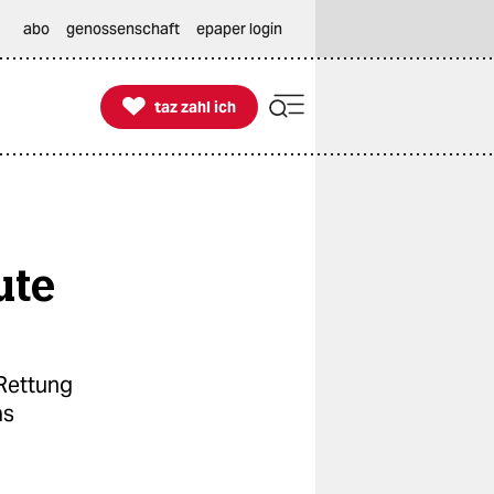
abo
genossenschaft
epaper login

taz zahl ich
taz zahl ich
ute
 Rettung
as