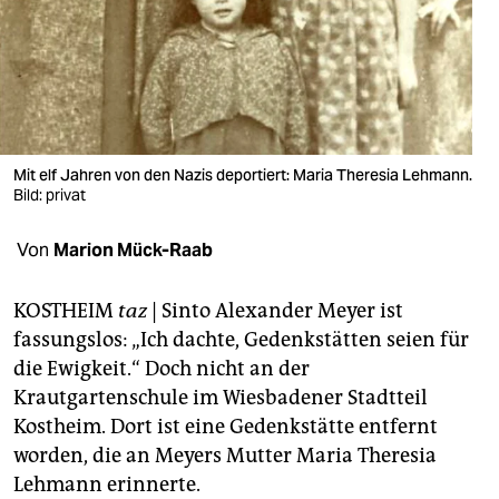
berlin
nord
wahrheit
verlag
Mit elf Jahren von den Nazis deportiert: Maria Theresia Lehmann.
verlag
Bild: privat
veranstaltungen
Von
Marion Mück-Raab
shop
KOSTHEIM
taz
| Sinto Alexander Meyer ist
fragen & hilfe
fassungslos: „Ich dachte, Gedenkstätten seien für
die Ewigkeit.“ Doch nicht an der
unterstützen
Krautgartenschule im Wiesbadener Stadtteil
abo
Kostheim. Dort ist eine Gedenkstätte entfernt
worden, die an Meyers Mutter Maria Theresia
genossenschaft
Lehmann erinnerte.