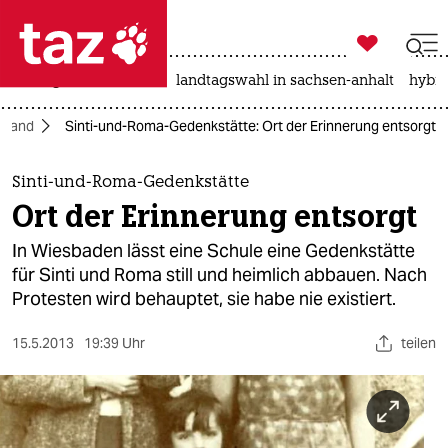

taz zahl ich
niedrigwasser
rente
landtagswahl in sachsen-anhalt
hybri

taz zahl ich
hland
Sinti-und-Roma-Gedenkstätte: Ort der Erinnerung entsorgt
taz zahl ich
themen
Sinti-und-Roma-Gedenkstätte
Ort der Erinnerung entsorgt
politik
In Wiesbaden lässt eine Schule eine Gedenkstätte
öko
für Sinti und Roma still und heimlich abbauen. Nach
Protesten wird behauptet, sie habe nie existiert.
gesellschaft
15.5.2013
19:39 Uhr
teilen
kultur
sport