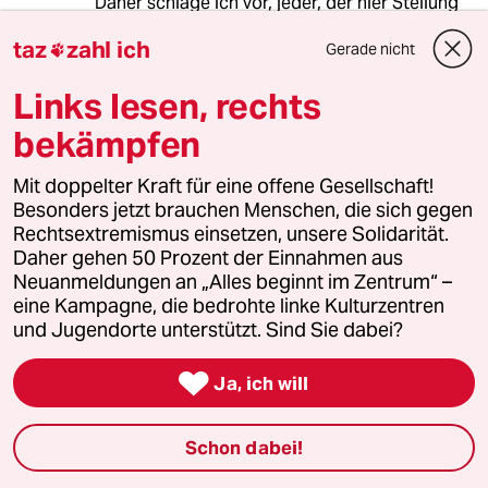
Daher schlage ich vor, jeder, der hier Stellung
pro Roma nimmt, soll eine Patenschaft
taz
zahl ich
Gerade nicht
übernehmen und 1 % seines Brutto-gehaltes

einem bedürftigen Roma zur Verfügung stellen.
Links lesen, rechts
Sicher werde ich nun viele positive Antworten
bekämpfen
erhalten.
Mit doppelter Kraft für eine offene Gesellschaft!
Besonders jetzt brauchen Menschen, die sich gegen
tommy
T
Rechtsextremismus einsetzen, unsere Solidarität.
Daher gehen 50 Prozent der Einnahmen aus
16.05.2013
,
12:45 Uhr
Neuanmeldungen an „Alles beginnt im Zentrum“ –
"Die Kinder widersprechen. Sie hätten die
eine Kampagne, die bedrohte linke Kulturzentren
Familienbilder nicht zurückerhalten."
und Jugendorte unterstützt. Sind Sie dabei?
Dann sollten die Kinder von Frau Lehmann die

Ja, ich will
Schule verklagen. Von dem taz-Artikel her ist
die Schließung der "Ausstellung" (war die von
Anfang an als Dauerausstellung gedacht oder
Schon dabei!
nicht?) schwer zu beurteilen, aber Leihgaben
(noch dazu Bilder von - wahrscheinlich